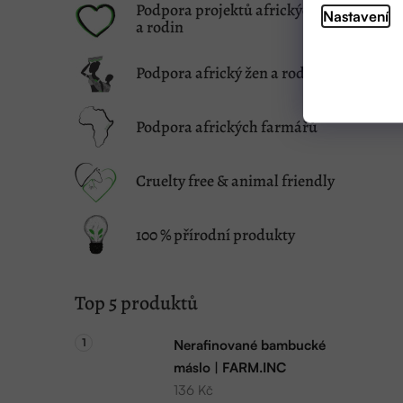
Podpora projektů afrických žen
Nastavení
a rodin
Podpora africký žen a rodin
Podpora afrických farmářů
Cruelty free & animal friendly
100 % přírodní produkty
Top 5 produktů
Nerafinované bambucké
máslo | FARM.INC
136 Kč