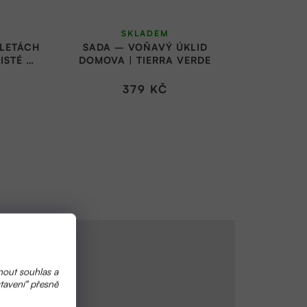
SKLADEM
BLETÁCH
SADA – VOŇAVÝ ÚKLID
ISTÉ A
DOMOVA | TIERRA VERDE
COHAUS
379 KČ
nout souhlas a
tavení" přesně