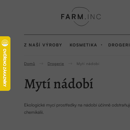
Přejít
na
obsah
Z NAŠÍ VÝROBY
KOSMETIKA
DROGER
Domů
Drogerie
Mytí nádobí
Mytí nádobí
Ekologické mycí prostředky na nádobí účinně odstraňují 
chemikálií.