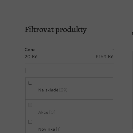
P
o
s
Cena
20
Kč
5169
Kč
t
r
a
n
Na skladě
29
n
í
Akce
0
p
a
Novinka
1