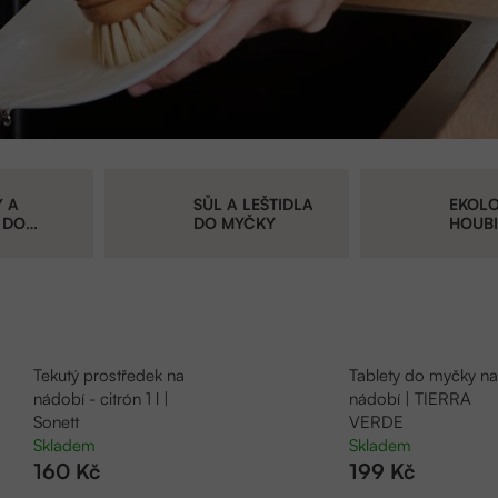
Y A
SŮL A LEŠTIDLA
EKOL
 DO
DO MYČKY
HOUBI
UTĚRK
Tekutý prostředek na
Tablety do myčky na
nádobí - citrón 1 l |
nádobí | TIERRA
Sonett
VERDE
Skladem
Skladem
160 Kč
199 Kč