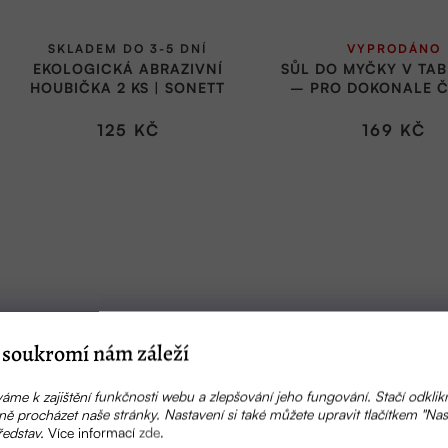
d
k
u
SKLADEM DO 3-5 DNÍ
VYPRODÁNO
t
k
EKOLOGICKÁ ABRAZIVNÍ
SŮL DO MYČKY V TA
ů
HOUBIČKA 2 KS | SONETT
– PRO DOKONALE Č
t
LESKLÉ NÁDOBÍ | E
ů
125 KČ
169 KČ
soukromí nám záleží
áme k zajištění funkčnosti webu a zlepšování jeho fungování. Stačí odklik
ě procházet naše stránky. Nastavení si také můžete upravit tlačítkem "Nas
ředstav.
Více informací
zde
.