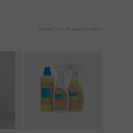
Stránka
1
z
2
-
41
položek celkem