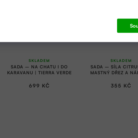
Sou
SKLADEM
SKLADEM
SADA – NA CHATU I DO
SADA – SÍLA CITR
KARAVANU | TIERRA VERDE
MASTNÝ DŘEZ A NÁ
TIERRA VERD
699 KČ
355 KČ