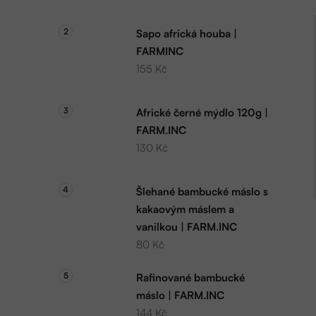
Sapo africká houba |
FARMINC
155 Kč
Africké černé mýdlo 120g |
FARM.INC
130 Kč
Šlehané bambucké máslo s
kakaovým máslem a
vanilkou | FARM.INC
80 Kč
Rafinované bambucké
máslo | FARM.INC
144 Kč