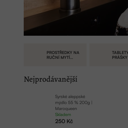
PROSTŘEDKY NA
TABLET
RUČNÍ MYTÍ
PRÁŠKY
NÁDOBÍ
MYČKY
Nejprodávanější
Syrské aleppské
mýdlo 55 % 200g |
Maroqueen
Skladem
250 Kč