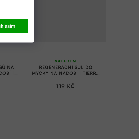
hlasím
SKLADEM
USŮ NA
REGENERAČNÍ SŮL DO
DOBÍ |
MYČKY NA NÁDOBÍ | TIERRA
E
VERDE
119 KČ