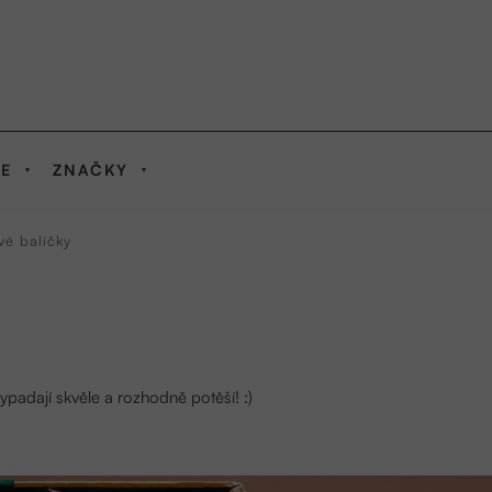
IE
ZNAČKY
vé balíčky
ypadají skvěle a rozhodně potěší! :)