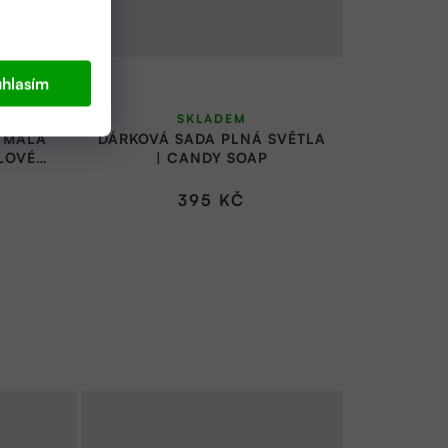
hlasím
SKLADEM
- MALÁ
DÁRKOVÁ SADA PLNÁ SVĚTLA
LOVÉ
| CANDY SOAP
NI) |
395 KČ