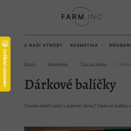
Přejít
na
obsah
Z NAŠÍ VÝROBY
KOSMETIKA
DROGER
Domů
Kosmetika
Tipy na dárky
Dárko
Dárkové balíčky
Chcete ulehčit práci s balením dárku? Dárkové balíčky v