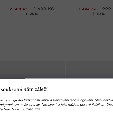
ů
t
A VESELÉ" | ECOHAUS
ECOHAUS
ů
1 699 KČ
999
2 308 Kč
1 444 Kč
(–26 %)
(–30 %)
soukromí nám záleží
áme k zajištění funkčnosti webu a zlepšování jeho fungování. Stačí odklik
ě procházet naše stránky. Nastavení si také můžete upravit tlačítkem "Nas
ředstav.
Více informací
zde
.