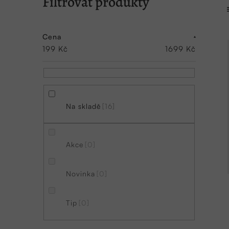
P
o
s
Cena
199
Kč
1699
Kč
t
r
a
n
Na skladě
16
n
í
Akce
0
p
a
Novinka
0
n
Tip
0
e