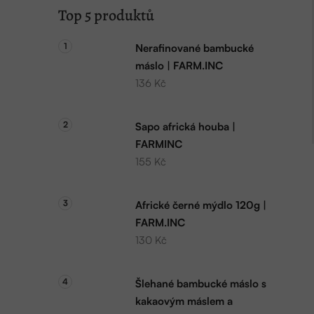
Top 5 produktů
Nerafinované bambucké
máslo | FARM.INC
136 Kč
Sapo africká houba |
FARMINC
155 Kč
Africké černé mýdlo 120g |
FARM.INC
130 Kč
Šlehané bambucké máslo s
kakaovým máslem a