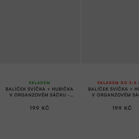
SKLADEM
SKLADEM DO 3-5 
BALÍČEK SVÍČKA + HUBIČKA
BALÍČEK SVÍČKA + 
V ORGANZOVÉM SÁČKU -
V ORGANZOVÉM SÁ
PRO RADOST | VESELÁ
ŠŤASTNÉ A VESELÉ |
BOMBA
BOMBA
199 KČ
199 KČ