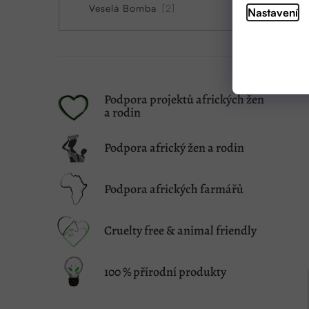
Veselá Bomba
2
Nastavení
Podpora projektů afrických žen
a rodin
Podpora africký žen a rodin
Podpora afrických farmářů
Cruelty free & animal friendly
100 % přírodní produkty