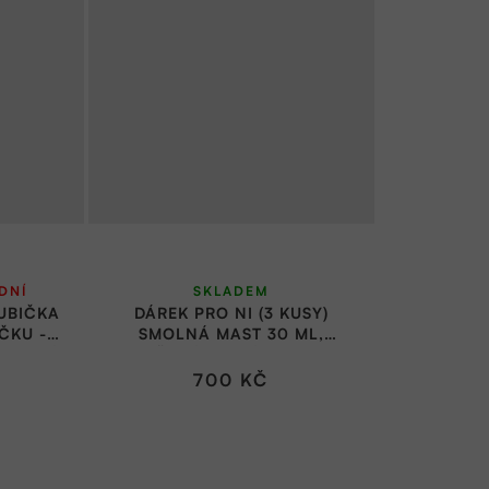
DNÍ
SKLADEM
HUBIČKA
DÁREK PRO NI (3 KUSY)
ČKU -
SMOLNÁ MAST 30 ML,
 VESELÁ
PLEŤOVÝ BALZÁM 30 ML,
BALZÁM NA RTY | SMOLENKA
700 KČ