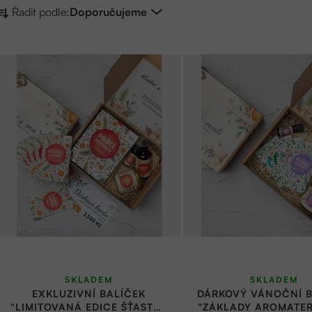
Ř
Řadit podle:
Doporučujeme
a
z
V
e
ý
n
p
í
i
p
s
r
p
o
r
d
o
u
d
k
u
SKLADEM
SKLADEM
t
k
EXKLUZIVNÍ BALÍČEK
DÁRKOVÝ VÁNOČNÍ B
"LIMITOVANÁ EDICE ŠŤASTNÉ
"ZÁKLADY AROMATER