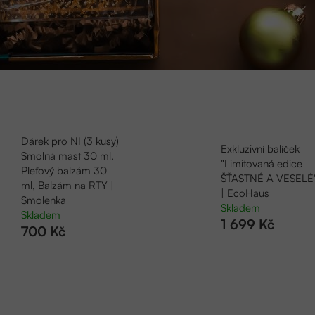
Dárek pro NI (3 kusy)
Exkluzivní balíček
Smolná mast 30 ml,
"Limitovaná edice
Pleťový balzám 30
ŠŤASTNÉ A VESELÉ
ml, Balzám na RTY |
| EcoHaus
Smolenka
Skladem
Skladem
1 699 Kč
700 Kč