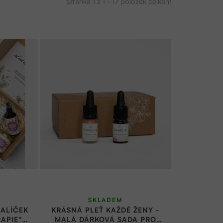
Stránka
1
z
1
-
17
položek celkem
SKLADEM
ALÍČEK
KRÁSNÁ PLEŤ KAŽDÉ ŽENY -
APIE" |
MALÁ DÁRKOVÁ SADA PRO