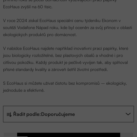
EcoHaus zvýšil na 60 tisíc.
V roce 2024 získal EcoHaus speciální cenu týdeníku Ekonom v
soutěži Vodafone Nápad roku, kde byl oceněn za svůj přínos v oblasti
ekologických produktů pro domácnost.
V nabídce EcoHaus najdete například inovativní prací papírky, které
jsou biologicky rozložitelné, bez plastových obalů a vhodné i pro
citlivou pokožku. Každý produkt je pečlivě vyvíjen tak, aby splňoval
přísné standardy kvality a zároveň šetřil životní prostředí.
S EcoHaus si můžete užívat čistotu bez kompromisů – ekologicky,
jednoduše a efektivně.
Ř
Řadit podle:
Doporučujeme
a
z
V