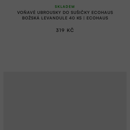
Průměrné
SKLADEM
hodnocení
VOŇAVÉ UBROUSKY DO SUŠIČKY ECOHAUS
produktu
BOŽSKÁ LEVANDULE 40 KS | ECOHAUS
je
1,0
319 KČ
z
5
hvězdiček.