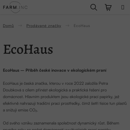
Přejít
Hledat
NÁKUPN
na
obsah
KOŠÍK
Domů
Prodávané značky
EcoHaus
EcoHaus
EcoHaus – Příběh české inovace v ekologickém praní
EcoHaus je česká značka, kterou v roce 2022 založila Petra
Doubková s cílem přinést ekologická a praktická řešení pro
domácnost. Hlavním produktem jsou ekologické prací papírky, jež
efektivně nahrazují tradiční prací prostředky, čímž šetří tisíce tun plastů
a snižují emise CO₂.
Od svého vzniku zaznamenala společnost dynamický růst. Během
prvního roku se počet domácností využívajících prací papírky