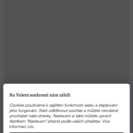
Na Vašem soukromí nám záleží
SKLADEM
Cookies používáme k zajištění funkčnosti webu a zlepšování
EPSOMSKÁ SŮL – CHYTRÉ ČIŠTĚNÍ BEZ
jeho fungování. Stačí odkliknout souhlas a můžete nerušeně
KOMPROMISŮ | ECOHAUS
procházet naše stránky. Nastavení si také můžete upravit
tlačítkem "Nastavení" přesně podle vašich představ.
Více
155 KČ
informací
zde
.