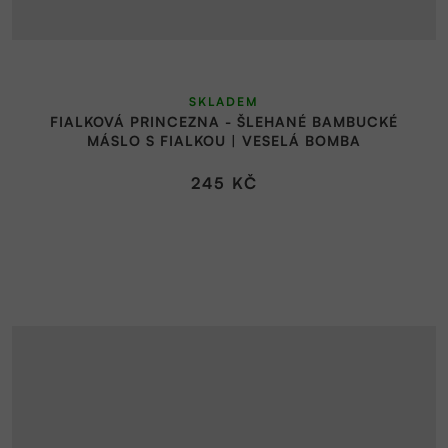
Průměrné
SKLADEM
hodnocení
FIALKOVÁ PRINCEZNA - ŠLEHANÉ BAMBUCKÉ
produktu
MÁSLO S FIALKOU | VESELÁ BOMBA
je
4,0
245 KČ
z
5
hvězdiček.