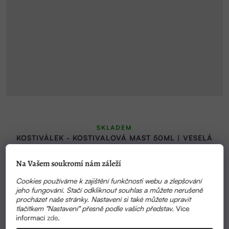
SKLADEM
KOSTIVÁLEK - KOSTIVALOVÁ MAST 50ML | VESELÁ
BOMBA
Na Vašem soukromí nám záleží
290 KČ
Cookies používáme k zajištění funkčnosti webu a zlepšování
jeho fungování. Stačí odkliknout souhlas a můžete nerušeně
procházet naše stránky. Nastavení si také můžete upravit
tlačítkem "Nastavení" přesně podle vašich představ.
Více
informací
zde
.