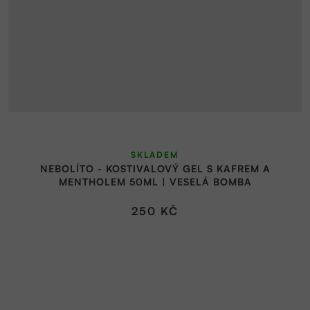
Průměrné
SKLADEM
hodnocení
NEBOLÍTO - KOSTIVALOVÝ GEL S KAFREM A
produktu
MENTHOLEM 50ML | VESELÁ BOMBA
je
5,0
250 KČ
z
5
hvězdiček.