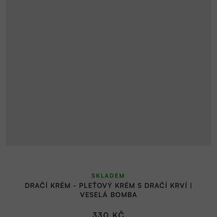
Průměrné
SKLADEM
hodnocení
DRAČÍ KRÉM - PLEŤOVÝ KRÉM S DRAČÍ KRVÍ |
produktu
VESELÁ BOMBA
je
5,0
330 KČ