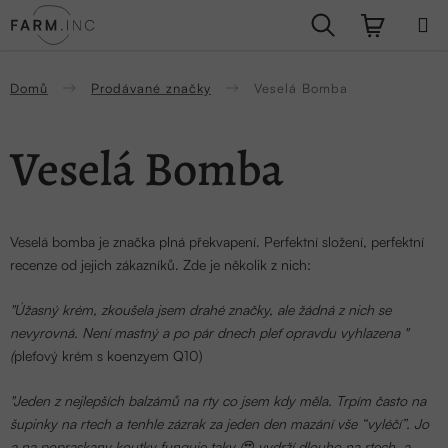
Přejít
Hledat
NÁKUPN
na
obsah
KOŠÍK
Domů
Prodávané značky
Veselá Bomba
Veselá Bomba
Veselá bomba je značka plná překvapení. Perfektní složení, perfektní
recenze od jejich zákazníků. Zde je několik z nich:
"Úžasný krém, zkoušela jsem drahé značky, ale žádná z nich se
nevyrovná. Není mastný a po pár dnech pleť opravdu vyhlazena "
(
pleťový krém s koenzyem Q10)
"Jeden z nejlepších balzámů na rty co jsem kdy měla. Trpím často na
šupinky na rtech a tenhle zázrak za jeden den mazání vše “vyléčí”. Jo
a na popraskany koutky funguje taky 😍 vydrží dlouho na rtech, a