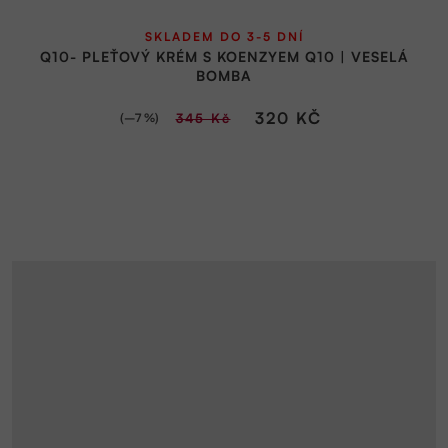
Průměrné
SKLADEM DO 3-5 DNÍ
hodnocení
Q10- PLEŤOVÝ KRÉM S KOENZYEM Q10 | VESELÁ
produktu
BOMBA
je
5,0
320 KČ
(–7 %)
345 Kč
z
5
hvězdiček.