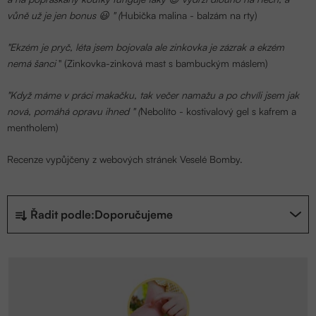
vůně už je jen bonus 😃 " (
Hubička malina - balzám na rty)
"Ekzém je pryč, léta jsem bojovala ale zinkovka je zázrak a ekzém
nemá šanci
" (Zinkovka-zinková mast s bambuckým máslem)
"Když máme v práci makačku, tak večer namažu a po chvíli jsem jak
nová, pomáhá opravu ihned " (
Nebolíto - kostivalový gel s kafrem a
mentholem)
Recenze vypůjčeny z webových stránek Veselé Bomby.
Ř
Řadit podle:
Doporučujeme
a
z
V
e
ý
n
p