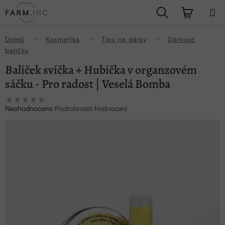
Přejít
Hledat
NÁKUPN
na
obsah
KOŠÍK
Domů
Kosmetika
Tipy na dárky
Dárkové
balíčky
Balíček svíčka + Hubička v organzovém
sáčku - Pro radost | Veselá Bomba
Průměrné
Neohodnoceno
Podrobnosti hodnocení
hodnocení
produktu
je
0,0
z
5
hvězdiček.