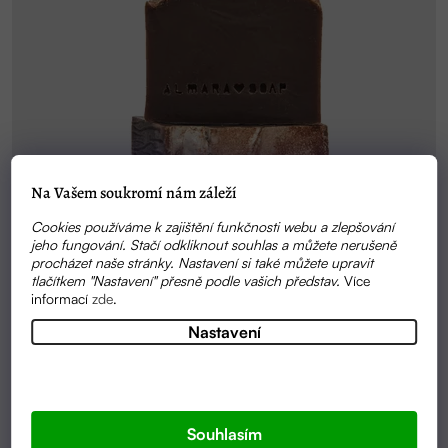
Na Vašem soukromí nám záleží
Cookies používáme k zajištění funkčnosti webu a zlepšování
jeho fungování. Stačí odkliknout souhlas a můžete nerušeně
procházet naše stránky. Nastavení si také můžete upravit
tlačítkem "Nastavení" přesně podle vašich představ.
Více
informací
zde
.
Nastavení
SKLADEM
MÝDLO S VŮNÍ ČOKOLÁDY GOLD CHOCOLATE
100G | ALMARA SOAP
Souhlasím