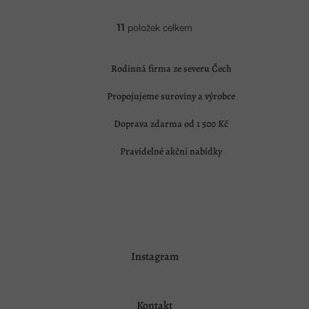
11
položek celkem
O
v
l
á
Rodinná firma ze severu Čech
d
a
Propojujeme suroviny a výrobce
c
í
Doprava zdarma od 1 500 Kč
p
r
v
Pravidelné akční nabídky
k
y
v
ý
p
i
s
Z
u
Instagram
á
p
a
Kontakt