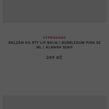
Průměrné
VYPRODÁNO
hodnocení
BALZÁM NA RTY LIP BALM | BUBBLEGUM PINK 25
produktu
ML | ALMARA SOAP
je
5,0
249 KČ
z
5
hvězdiček.