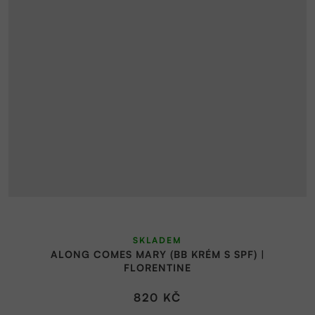
Průměrné
SKLADEM
hodnocení
ALONG COMES MARY (BB KRÉM S SPF) |
produktu
FLORENTINE
je
5,0
820 KČ
z