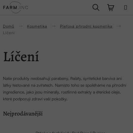
Přejít
Hledat
NÁKUPN
na
obsah
KOŠÍK
Domů
Kosmetika
Pleťová přírodní kosmetika
Líčení
Líčení
Naše produkty neobsahují parabeny, ftaláty, syntetické barviva ani
látky testované na zvířatech. Namísto toho se spoléháme na přírodní
ingredience, jako jsou minerály, rostlinné extrakty a éterické oleje,
které podporují zdraví vaší pokožky.
Nejprodávanější