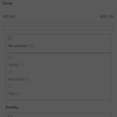
Cena
e
n
190
Kč
820
Kč
í
p
r
Na skladě
10
o
d
Akce
0
u
k
Novinka
0
t
ů
Tip
0
Značky