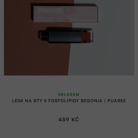
r
o
d
u
k
t
ů
SKLADEM
LESK NA RTY S FOSFOLIPIDY BEGONIA | PUAREE
489 KČ