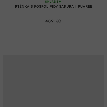
SKLADEM
hodnocení
RTĚNKA S FOSFOLIPIDY SAKURA | PUAREE
produktu
je
5,0
489 KČ
z
5
hvězdiček.