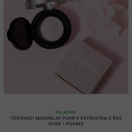
Průměrné
SKLADEM
hodnocení
TÓNOVACÍ MINERÁLNÍ PUDR S EXTRAKTEM Z ŘAS
produktu
NUDE | PUAREE
je