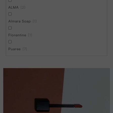
ALMA
2
Almara Soap
1
Florentine
1
Puaree
7
V
ý
p
i
s
p