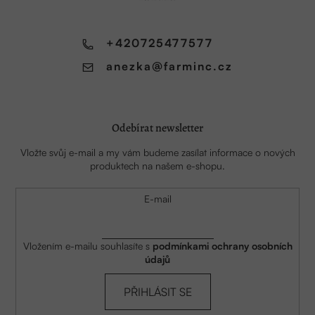
t
í
+420725477577
anezka
@
farminc.cz
Odebírat newsletter
Vložte svůj e-mail a my vám budeme zasílat informace o nových
produktech na našem e-shopu.
E-mail
Vložením e-mailu souhlasíte s
podmínkami ochrany osobních
údajů
PŘIHLÁSIT SE