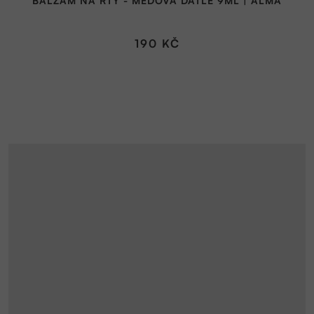
BALZÁM NA RTY - MEDOVÁ DATLE 9ML | ALMA
190 KČ