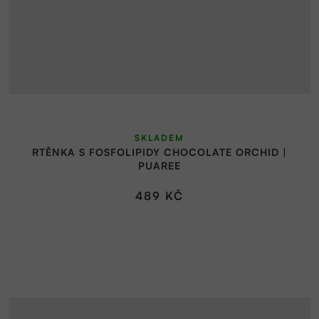
Průměrné
SKLADEM
hodnocení
RTĚNKA S FOSFOLIPIDY CHOCOLATE ORCHID |
produktu
PUAREE
je
5,0
489 KČ
z
5
hvězdiček.