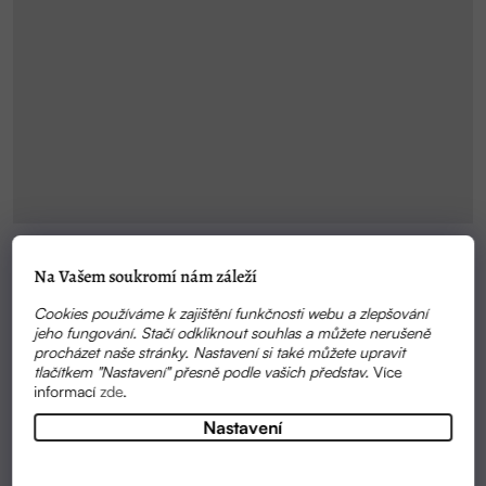
Na Vašem soukromí nám záleží
SKLADEM
RTĚNKA S FOSFOLIPIDY RED ROSE | PUAREE
Cookies používáme k zajištění funkčnosti webu a zlepšování
jeho fungování. Stačí odkliknout souhlas a můžete nerušeně
procházet naše stránky. Nastavení si také můžete upravit
tlačítkem "Nastavení" přesně podle vašich představ.
Více
489 KČ
informací
zde
.
Nastavení