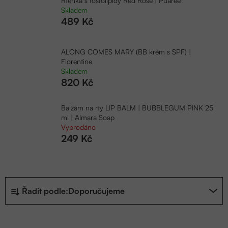
Rtěnka s fosfolipidy Red Rose | Puaree
Skladem
489 Kč
ALONG COMES MARY (BB krém s SPF) |
Florentine
Skladem
820 Kč
Balzám na rty LIP BALM | BUBBLEGUM PINK 25
ml | Almara Soap
Vyprodáno
249 Kč
Ř
Řadit podle:
Doporučujeme
a
z