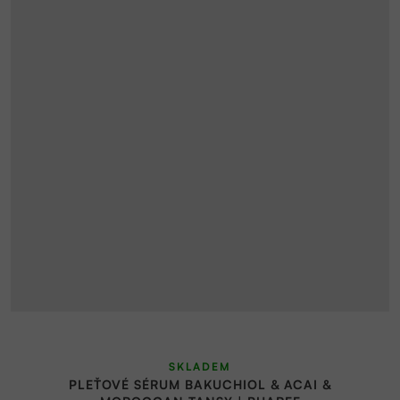
Průměrné
SKLADEM
hodnocení
PLEŤOVÉ SÉRUM BAKUCHIOL & ACAI &
produktu