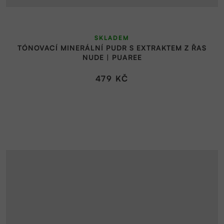
Průměrné
SKLADEM
hodnocení
TÓNOVACÍ MINERÁLNÍ PUDR S EXTRAKTEM Z ŘAS
produktu
NUDE | PUAREE
je
5,0
479 KČ
z
5
hvězdiček.