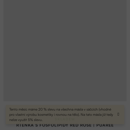
Tento měsíc máme 20 % slevu na všechna másla v sáčcích (vhodné
pro vlastní výrobu kosmetiky i rovnou na tělo). Na tato másla již tedy
SKLADEM
nelze využít 5% slevu.
RTĚNKA S FOSFOLIPIDY RED ROSE | PUAREE