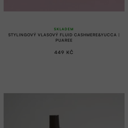
ů
SKLADEM
STYLINGOVÝ VLASOVÝ FLUID CASHMERE&YUCCA |
PUAREE
449 KČ