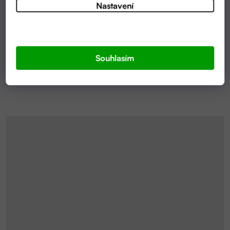
PLEŤOVÉ SÉRUM MAGNOLIA & ALGAE | PUAREE
Nastavení
850 KČ
(–14 %)
990 Kč
Souhlasím