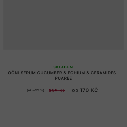
Průměrné
SKLADEM
hodnocení
OČNÍ SÉRUM CUCUMBER & ECHIUM & CERAMIDES |
produktu
PUAREE
je
5,0
170 KČ
(až –22 %)
209 Kč
OD
z
5
hvězdiček.