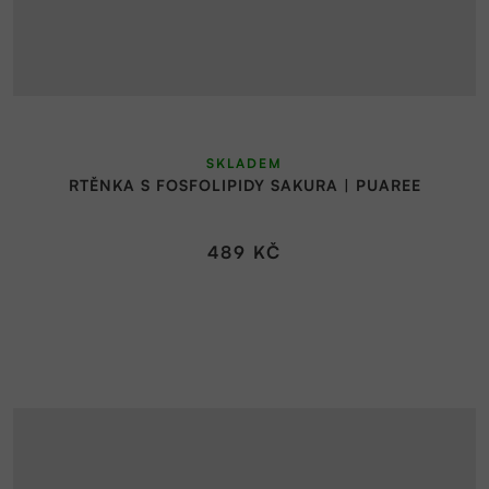
Průměrné
SKLADEM
hodnocení
RTĚNKA S FOSFOLIPIDY SAKURA | PUAREE
produktu
je
5,0
489 KČ
z
5
hvězdiček.