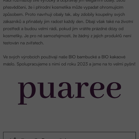
přesvědčeni, že i přírodní kosmetika může vypadat ohromujícím
způsobem. Proto navrhují obaly tak, aby zdobily koupelny svých
zákazníků a přinášely jim radost každý den. Dbají však také na životní
prostředí a budou velmi rádi, pokud jim vrátíte prázdné dózy od
kosmetiky. Je pro ně samozřejmostí, že žádný z jejich produktů není
testován na zvířatech.
Ve svých výrobcích používají naše
BIO bambucké
a
BIO kakaové
máslo
. Spolupracujeme s nimi od roku 2023 a jsme na to velmi pyšní!
Ř