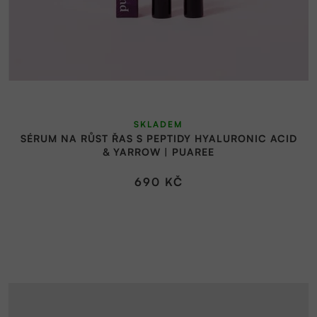
Průměrné
SKLADEM
hodnocení
SÉRUM NA RŮST ŘAS S PEPTIDY HYALURONIC ACID
produktu
& YARROW | PUAREE
je
5,0
690 KČ
z
5
hvězdiček.