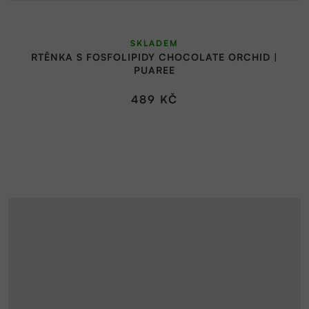
Průměrné
SKLADEM
hodnocení
RTĚNKA S FOSFOLIPIDY CHOCOLATE ORCHID |
produktu
PUAREE
je
5,0
489 KČ
z
5
hvězdiček.