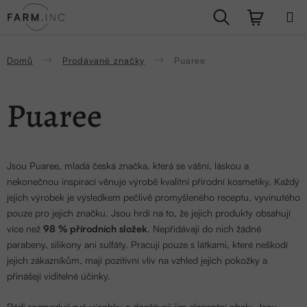
Přejít
Hledat
NÁKUPN
na
obsah
KOŠÍK
Domů
Prodávané značky
Puaree
Puaree
Jsou Puaree, mladá česká značka, která se vášní, láskou a
nekonečnou inspirací věnuje výrobě kvalitní přírodní kosmetiky. Každý
jejich výrobek je výsledkem pečlivě promyšleného receptu, vyvinutého
pouze pro jejich značku. Jsou hrdí na to, že jejich produkty obsahují
více než
98 % přírodních složek
. Nepřidávají do nich žádné
parabeny, silikony ani sulfáty. Pracují pouze s látkami, které neškodí
jejich zákazníkům, mají pozitivní vliv na vzhled jejich pokožky a
přinášejí viditelné účinky.
Rádi rozmazlují své výrobky a dopřávají jim elegantní obaly. Jsou