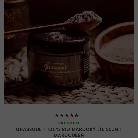
Průměrné
SKLADEM
hodnocení
GHASSOUL - 100% BIO MAROCKÝ JÍL 250G |
produktu
MAROQUEEN
je