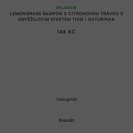
SKLADEM
LEMONGRASS ŠAMPON S CITRONOVOU TRÁVOU S
OSVĚŽUJÍCÍM EFEKTEM 110G | NATURINKA
145 KČ
Z
Instagram
á
p
a
Kontakt
t