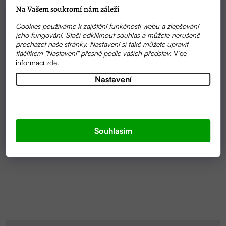
Na Vašem soukromí nám záleží
Cookies používáme k zajištění funkčnosti webu a zlepšování
jeho fungování. Stačí odkliknout souhlas a můžete nerušeně
procházet naše stránky. Nastavení si také můžete upravit
tlačítkem "Nastavení" přesně podle vašich představ.
Více
informací
zde
.
Nastavení
Průměrné
SKLADEM
hodnocení
BŘEZOVÝ ŠAMPON 110G | VÝŽIVA VLASOVÉ
produktu
POKOŽKY | NATURINKA
Souhlasím
je
5,0
145 KČ
z
5
hvězdiček.