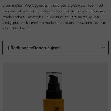
V sortimentu TWO Cosmetics najdete péči o pleť, vlasy i tělo – od
hydratačních a čisticích produktů až po tuhé šampony, kondicionéry,
mýdla a tělovou kosmetiku. Je ideální volbou pro zákazníky, kteří
hledají přírodní kosmetiku s moderním přístupem, kvalitním složením
a šetrnější filozofií.
Ř
Řadit podle:
Doporučujeme
a
z
V
e
ý
n
p
í
i
p
s
r
p