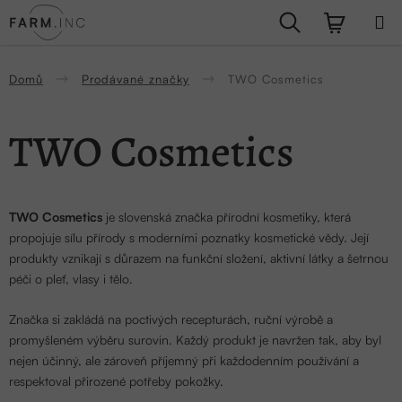
Přejít
Hledat
NÁKUPN
na
obsah
KOŠÍK
Domů
Prodávané značky
TWO Cosmetics
TWO Cosmetics
TWO Cosmetics
je slovenská značka přírodní kosmetiky, která
propojuje sílu přírody s moderními poznatky kosmetické vědy. Její
produkty vznikají s důrazem na funkční složení, aktivní látky a šetrnou
péči o pleť, vlasy i tělo.
Značka si zakládá na poctivých recepturách, ruční výrobě a
promyšleném výběru surovin. Každý produkt je navržen tak, aby byl
nejen účinný, ale zároveň příjemný při každodenním používání a
respektoval přirozené potřeby pokožky.