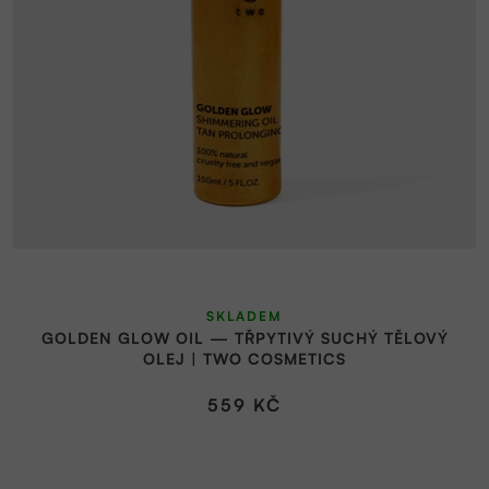
o
r
d
o
u
d
k
u
t
k
ů
t
ů
SKLADEM
GOLDEN GLOW OIL — TŘPYTIVÝ SUCHÝ TĚLOVÝ
OLEJ | TWO COSMETICS
559 KČ