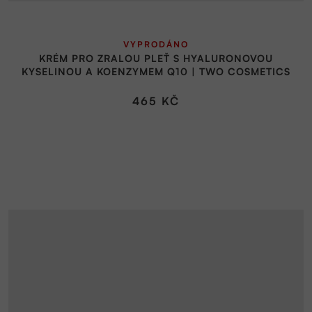
Průměrné
VYPRODÁNO
hodnocení
KRÉM PRO ZRALOU PLEŤ S HYALURONOVOU
produktu
KYSELINOU A KOENZYMEM Q10 | TWO COSMETICS
je
5,0
465 KČ
z
5
hvězdiček.