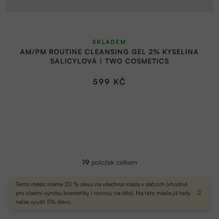
SKLADEM
AM/PM ROUTINE CLEANSING GEL 2% KYSELINA
SALICYLOVÁ | TWO COSMETICS
599 KČ
19
položek celkem
O
v
l
Tento měsíc máme 20 % slevu na všechna másla v sáčcích (vhodné
á
pro vlastní výrobu kosmetiky i rovnou na tělo). Na tato másla již tedy
d
nelze využít 5% slevu.
a
Z
c