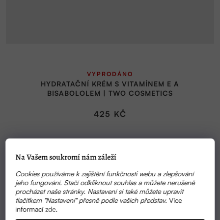
VYPRODÁNO
HYDRATAČNÍ KRÉM S VITAMÍNEM E A
BISABOLOLEM | TWO COSMETICS
425 KČ
Na Vašem soukromí nám záleží
Cookies používáme k zajištění funkčnosti webu a zlepšování
jeho fungování. Stačí odkliknout souhlas a můžete nerušeně
procházet naše stránky. Nastavení si také můžete upravit
tlačítkem "Nastavení" přesně podle vašich představ.
Více
informací
zde
.