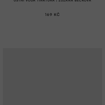
ÚSTNÍ VODA TINKTURA | ZUZANA BEČKOVÁ
169 KČ