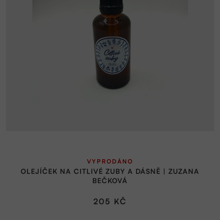
p
r
o
d
u
k
t
ů
VYPRODÁNO
OLEJÍČEK NA CITLIVÉ ZUBY A DÁSNĚ | ZUZANA
BEČKOVÁ
205 KČ