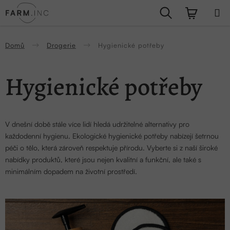
Přejít
Hledat
NÁKUPN
na
obsah
KOŠÍK
Domů
Drogerie
Hygienické potřeby
Hygienické potřeby
V dnešní době stále více lidí hledá udržitelné alternativy pro
každodenní hygienu. Ekologické hygienické potřeby nabízejí šetrnou
péči o tělo, která zároveň respektuje přírodu. Vyberte si z naší široké
nabídky produktů, které jsou nejen kvalitní a funkční, ale také s
minimálním dopadem na životní prostředí.