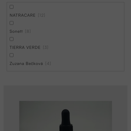
NATRACARE
12
Sonett
8
TIERRA VERDE
3
Zuzana Bečková
4
V
ý
p
i
s