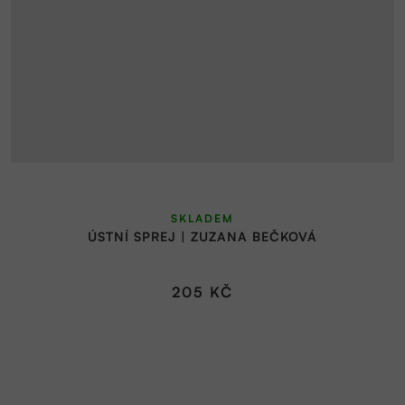
Průměrné
SKLADEM
hodnocení
ÚSTNÍ SPREJ | ZUZANA BEČKOVÁ
produktu
je
5,0
205 KČ
z
5
hvězdiček.