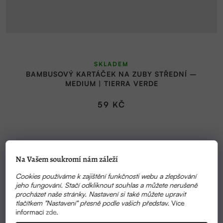
SKLADEM
BAMBUSOVÝ KARTÁČEK NA ZUBY STŘEDNÍ –
MEDIUM | TIERRA VERDE
59 KČ
Na Vašem soukromí nám záleží
Cookies používáme k zajištění funkčnosti webu a zlepšování
jeho fungování. Stačí odkliknout souhlas a můžete nerušeně
procházet naše stránky. Nastavení si také můžete upravit
tlačítkem "Nastavení" přesně podle vašich představ.
Více
informací
zde
.