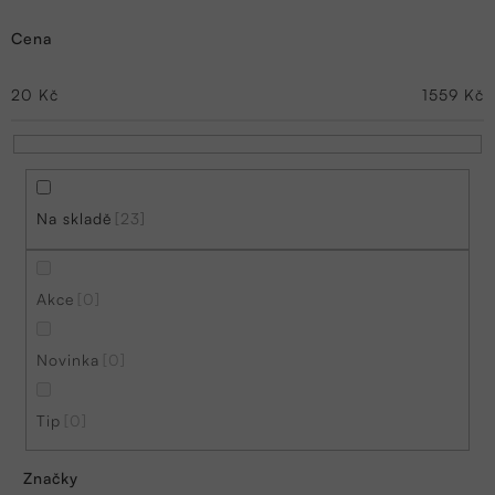
z
Cena
e
n
20
Kč
1559
Kč
í
p
r
Na skladě
23
o
d
Akce
0
u
k
Novinka
0
t
ů
Tip
0
Značky