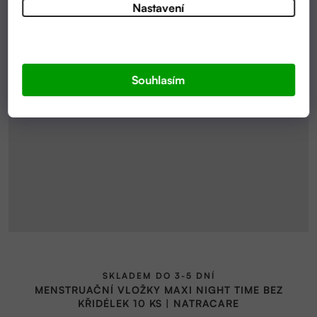
Nastavení
Souhlasím
SKLADEM DO 3-5 DNÍ
MENSTRUAČNÍ VLOŽKY MAXI NIGHT TIME BEZ
KŘIDÉLEK 10 KS | NATRACARE