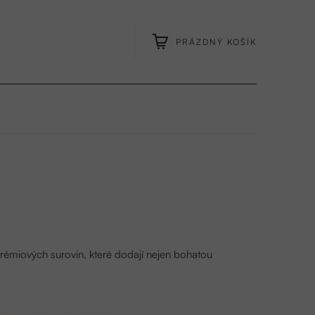
PRÁZDNÝ KOŠÍK
NÁKUPNÍ
KOŠÍK
 prémiových surovin, které dodají nejen bohatou