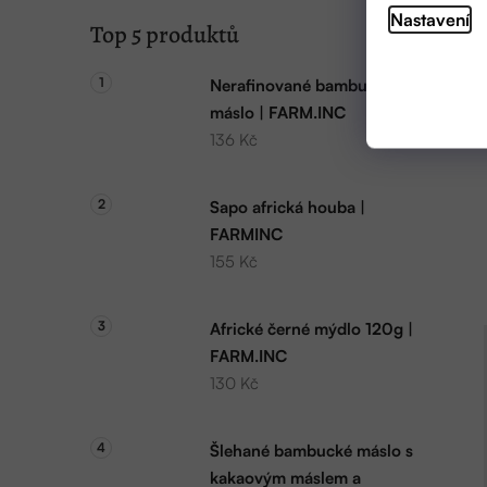
Nastavení
Top 5 produktů
Nerafinované bambucké
máslo | FARM.INC
136 Kč
Sapo africká houba |
FARMINC
155 Kč
Africké černé mýdlo 120g |
FARM.INC
130 Kč
Šlehané bambucké máslo s
kakaovým máslem a