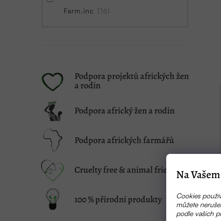
Farm.inc
16
Podpora projektů afrických žen
a rodin
Podpora africký žen a rodin
Podpora afrických farmářů
Cruelty free & animal friendly
Na Vašem 
Cookies použív
100 % přírodní produkty
můžete nerušen
podle vašich p