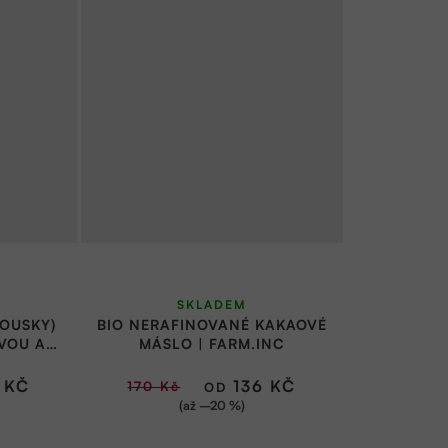
né
Průměrné
SKLADEM
ní
hodnocení
OUSKY)
BIO NERAFINOVANÉ KAKAOVÉ
u
produktu
VOU A
MÁSLO | FARM.INC
ÁNÍ |
je
 KČ
136 KČ
170 Kč
OD
5,0
(až –20 %)
z
5