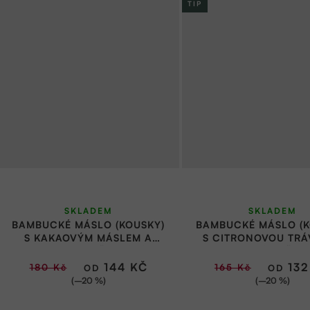
TIP
Průměrné
Průměr
SKLADEM
SKLADEM
hodnocení
hodnoce
BAMBUCKÉ MÁSLO (KOUSKY)
BAMBUCKÉ MÁSLO (K
produktu
produkt
S KAKAOVÝM MÁSLEM A
S CITRONOVOU TRÁ
VANILKOU KE ŠLEHÁNÍ |
LEVANDULÍ KE ŠLEH
je
je
FARM.INC
FARM.INC
144 KČ
132
180 Kč
165 Kč
OD
OD
5,0
5,0
(–20 %)
(–20 %)
z
z
5
5