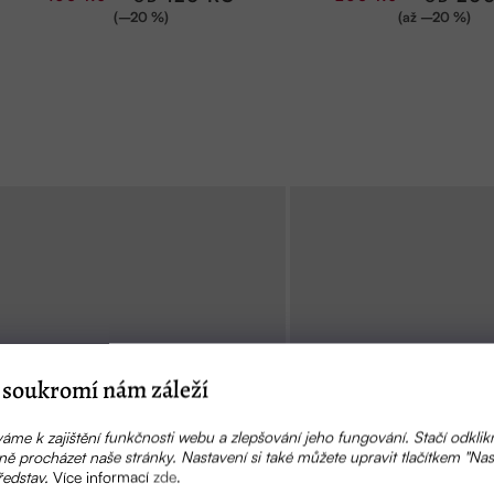
ů
(–20 %)
(až –20 %)
soukromí nám záleží
áme k zajištění funkčnosti webu a zlepšování jeho fungování. Stačí odklik
ě procházet naše stránky. Nastavení si také můžete upravit tlačítkem "Nas
ředstav.
Více informací
zde
.