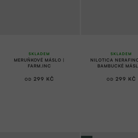
Průměrné
Průměr
SKLADEM
SKLADEM
hodnocení
hodnoce
MERUŇKOVÉ MÁSLO |
NILOTICA NERAFIN
produktu
produkt
FARM.INC
BAMBUCKÉ MÁSL
FARM.INC
je
je
299 KČ
299 KČ
OD
OD
4,9
5,0
z
z
5
5
hvězdiček.
hvězdič