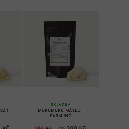
Průměrné
SKLADEM
hodnocení
SZ |
MURUMURU MÁSLO |
produktu
FARM.INC
je
 KČ
200 KČ
250 Kč
OD