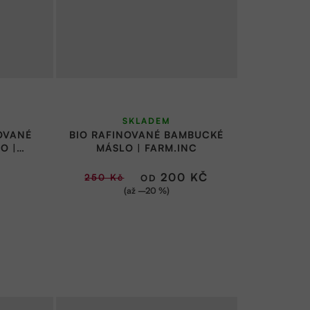
né
Průměrné
SKLADEM
ní
hodnocení
OVANÉ
BIO RAFINOVANÉ BAMBUCKÉ
u
produktu
O |
MÁSLO | FARM.INC
je
200 KČ
250 Kč
OD
5,0
(až –20 %)
z
5
ek.
hvězdiček.