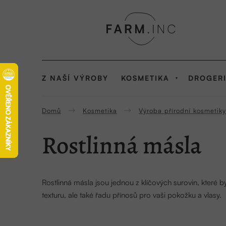
Přejít
na
obsah
Z NAŠÍ VÝROBY
KOSMETIKA
DROGER
Domů
Kosmetika
Výroba přírodní kosmetiky
Rostlinná másla
Rostlinná másla jsou jednou z klíčových surovin, které b
texturu, ale také řadu přínosů pro vaši pokožku a vlasy.