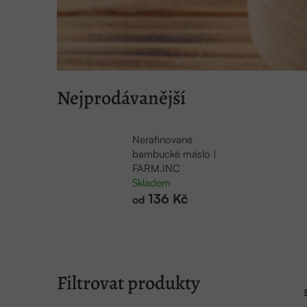
Nejprodávanější
Nerafinované
bambucké máslo |
FARM.INC
Skladem
136 Kč
od
P