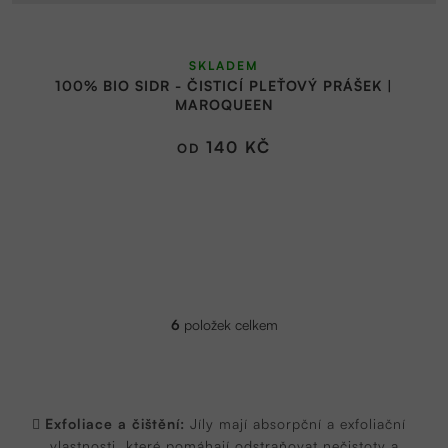
Průměrné
SKLADEM
hodnocení
100% BIO SIDR - ČISTICÍ PLEŤOVÝ PRÁŠEK |
produktu
MAROQUEEN
je
5,0
140 KČ
OD
z
5
hvězdiček.
6
položek celkem
O
v
l
á
d
a
Exfoliace a čištění:
Jíly mají absorpční a exfoliační
c
vlastnosti, které pomáhají odstraňovat nečistoty a