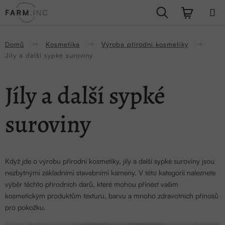
Přejít
Hledat
NÁKUPN
na
obsah
KOŠÍK
Domů
Kosmetika
Výroba přírodní kosmetiky
Jíly a další sypké suroviny
Jíly a další sypké
suroviny
Když jde o výrobu přírodní kosmetiky, jíly a další sypké suroviny jsou
nezbytnými základními stavebními kameny. V této kategorii naleznete
výběr těchto přírodních darů, které mohou přinést vašim
kosmetickým produktům texturu, barvu a mnoho zdravotních přínosů
pro pokožku.