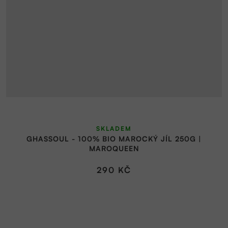
Průměrné
SKLADEM
hodnocení
GHASSOUL - 100% BIO MAROCKÝ JÍL 250G |
produktu
MAROQUEEN
je
5,0
290 KČ
z
5
hvězdiček.