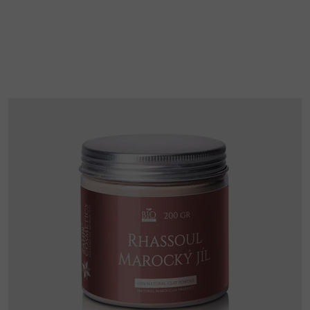
z
5
hvězdiček.