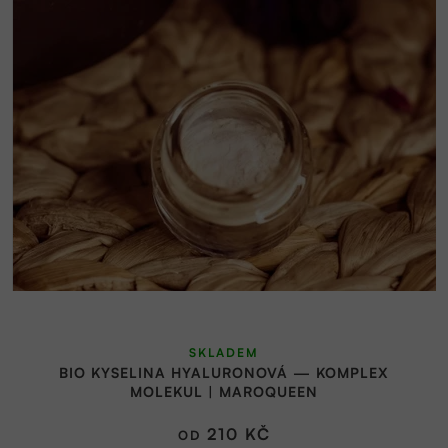
Průměrné
SKLADEM
hodnocení
BIO KYSELINA HYALURONOVÁ — KOMPLEX
produktu
MOLEKUL | MAROQUEEN
je
5,0
210 KČ
OD