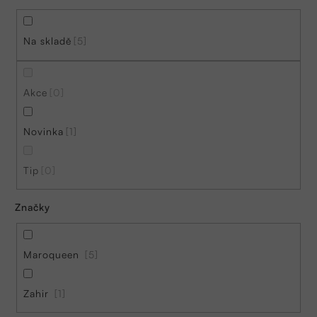
p
r
Na skladě
5
o
d
Akce
0
u
k
Novinka
1
t
ů
Tip
0
Značky
Maroqueen
5
Zahir
1