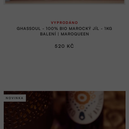
ů
VYPRODÁNO
GHASSOUL - 100% BIO MAROCKÝ JÍL - 1KG
BALENÍ | MAROQUEEN
520 KČ
NOVINKA