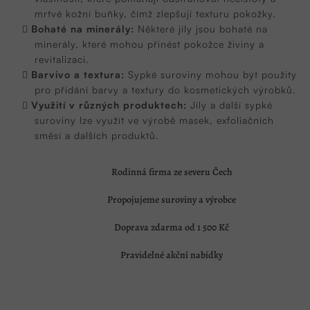
í
p
mrtvé kožní buňky, čímž zlepšují texturu pokožky.
r
Bohaté na minerály:
Některé jíly jsou bohaté na
v
minerály, které mohou přinést pokožce živiny a
k
y
revitalizaci.
v
Barvivo a textura:
Sypké suroviny mohou být použity
ý
pro přidání barvy a textury do kosmetických výrobků.
p
Využití v různých produktech:
Jíly a další sypké
i
s
suroviny lze využít ve výrobě masek, exfoliačních
u
směsí a dalších produktů.
Rodinná firma ze severu Čech
Propojujeme suroviny a výrobce
Doprava zdarma od 1 500 Kč
Pravidelné akční nabídky