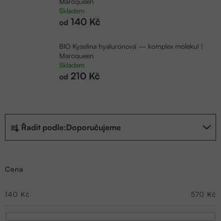
Maroqueen
Skladem
140 Kč
od
BIO Kyselina hyaluronová — komplex molekul |
Maroqueen
Skladem
210 Kč
od
Ř
Řadit podle:
Doporučujeme
a
z
Cena
e
n
140
Kč
570
Kč
í