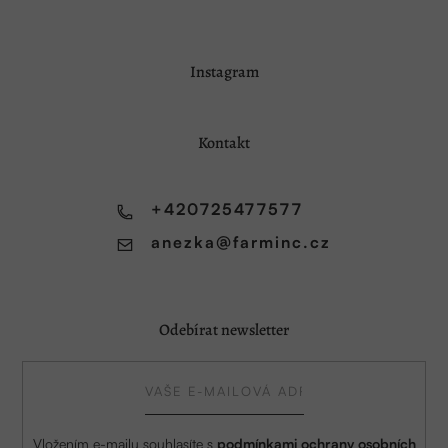
Z
Instagram
á
p
a
Kontakt
t
í
+420725477577
anezka
@
farminc.cz
Odebírat newsletter
Vložením e-mailu souhlasíte s
podmínkami ochrany osobních