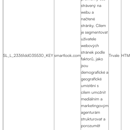
strávený na
webu a
načtené
stránky. Cílem
je segmentovat
uživatele
webových
stránek podle
SL_L_23361dd035530_KEY
smartlook.com
Trvale
HTM
faktorů, jako
jsou
demografické a
geografické
umístění s
cílem umožnit
mediálním a
marketingovým
agenturám
strukturovat a
porozumět