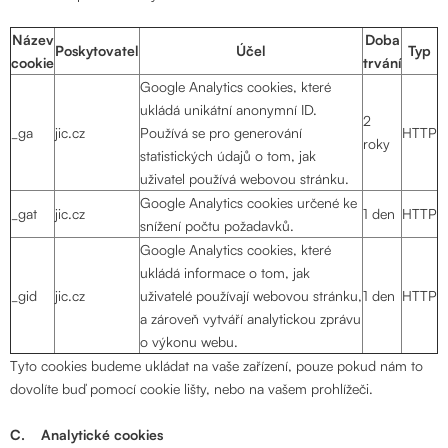
Název
Doba
Poskytovatel
Účel
Typ
cookie
trvání
Google Analytics cookies, které
ukládá unikátní anonymní ID.
2
_ga
jic.cz
Používá se pro generování
HTTP
roky
statistických údajů o tom, jak
uživatel používá webovou stránku.
Google Analytics cookies určené ke
_gat
jic.cz
1 den
HTTP
snížení počtu požadavků.
Google Analytics cookies, které
ukládá informace o tom, jak
_gid
jic.cz
uživatelé používají webovou stránku,
1 den
HTTP
a zároveň vytváří analytickou zprávu
o výkonu webu.
Tyto cookies budeme ukládat na vaše zařízení, pouze pokud nám to
dovolíte buď pomocí cookie lišty, nebo na vašem prohlížeči.
C. Analytické cookies