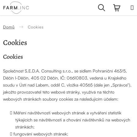
Přejít
Hledat
NÁKUP
na
obsah
KOŠÍK
Domů
Cookies
Cookies
Cookies
Společnost S.E.D.A. Consulting s.r.o., se sídlem Pohraniční 463/5,
Děčín I-Děčín, 405 02 Děčín, IČ: 06610803, vedená u Krajského
soudu v Ústí nad Labem, oddíl C, vložka 40565 (dále jen „Správce“),
jakožto provozovatel této webové stránky, využívá na těchto
webových stránkách soubory cookies za následujícím účelem:
Měření návštěvnosti webových stránek a vytváření statistik
týkajících se návštěvnosti a chování návštěvníků na webových
stránkách;
fungování webových stránek;