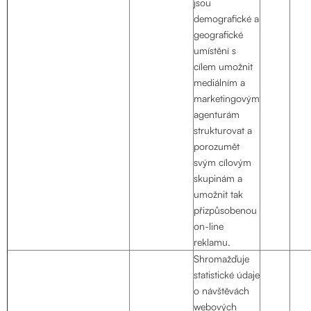
jsou
demografické a
geografické
umístění s
cílem umožnit
mediálním a
marketingovým
agenturám
strukturovat a
porozumět
svým cílovým
skupinám a
umožnit tak
přizpůsobenou
on-line
reklamu.
Shromažďuje
statistické údaje
o návštěvách
webových