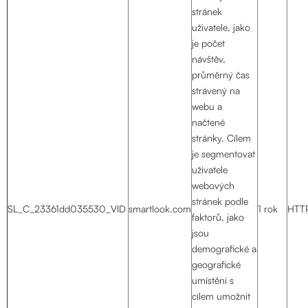
stránek
uživatele, jako
je počet
návštěv,
průměrný čas
strávený na
webu a
načtené
stránky. Cílem
je segmentovat
uživatele
webových
stránek podle
SL_C_23361dd035530_VID
smartlook.com
1 rok
HTT
faktorů, jako
jsou
demografické a
geografické
umístění s
cílem umožnit