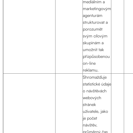
mediálním a
marketingovým
agenturám
strukturovat a
porozumět
svým cílovým
skupinám a
umožnit tak
přizpůsobenou
on-line
reklamu.
Shromažďuje
statistické údaje
o návštěvách
webových
stránek
uživatele, jako
je počet
návštěv,
průměrný čas