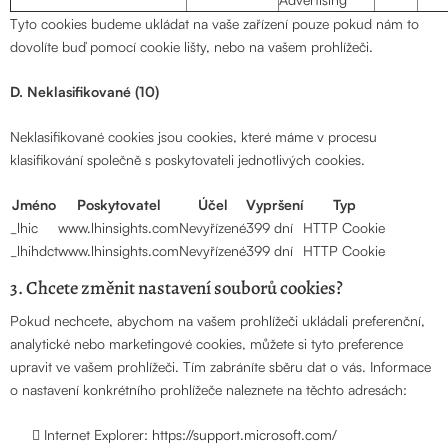
Tyto cookies budeme ukládat na vaše zařízení pouze pokud nám to
dovolíte buď pomocí cookie lišty, nebo na vašem prohlížeči.
D. Neklasifikované (10)
Neklasifikované cookies jsou cookies, které máme v procesu
klasifikování společně s poskytovateli jednotlivých cookies.
Jméno
Poskytovatel
Účel
Vypršení
Typ
_lhic
www.lhinsights.com
Nevyřízené
399 dní
HTTP Cookie
_lhihdct
www.lhinsights.com
Nevyřízené
399 dní
HTTP Cookie
Chcete změnit nastavení souborů cookies?
3.
Pokud nechcete, abychom na vašem prohlížeči ukládali preferenční,
analytické nebo marketingové cookies, můžete si tyto preference
upravit ve vašem prohlížeči. Tím zabráníte sběru dat o vás. Informace
o nastavení konkrétního prohlížeče naleznete na těchto adresách:
Internet Explorer:
https://support.microsoft.com/