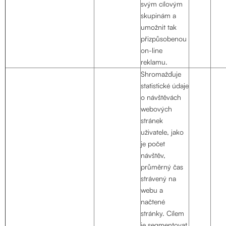
svým cílovým
skupinám a
umožnit tak
přizpůsobenou
on-line
reklamu.
Shromažďuje
statistické údaje
o návštěvách
webových
stránek
uživatele, jako
je počet
návštěv,
průměrný čas
strávený na
webu a
načtené
stránky. Cílem
je segmentovat