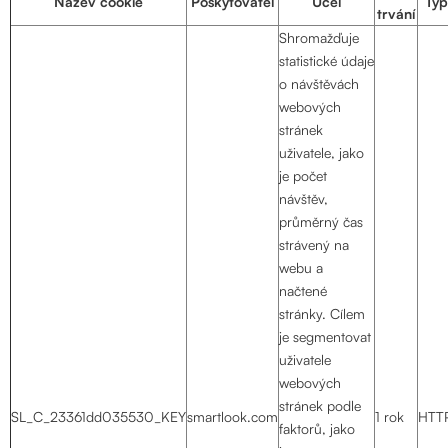
Název cookie
Poskytovatel
Účel
Typ
trvání
Shromažďuje
statistické údaje
o návštěvách
webových
stránek
uživatele, jako
je počet
návštěv,
průměrný čas
strávený na
webu a
načtené
stránky. Cílem
je segmentovat
uživatele
webových
stránek podle
SL_C_23361dd035530_KEY
smartlook.com
1 rok
HTT
faktorů, jako