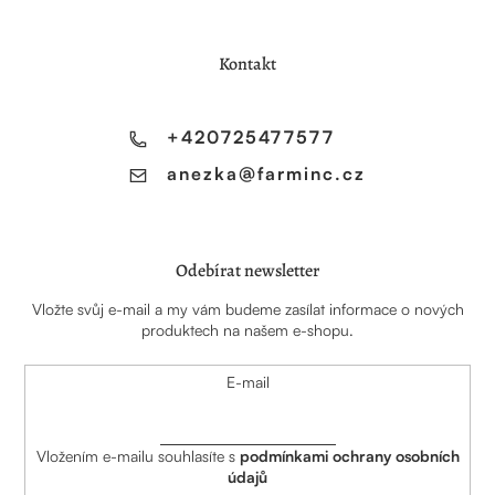
p
a
Kontakt
t
í
+420725477577
anezka
@
farminc.cz
Odebírat newsletter
Vložte svůj e-mail a my vám budeme zasílat informace o nových
produktech na našem e-shopu.
E-mail
Vložením e-mailu souhlasíte s
podmínkami ochrany osobních
údajů