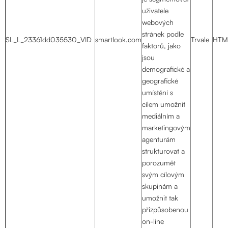
uživatele
webových
stránek podle
SL_L_23361dd035530_VID
smartlook.com
Trvale
HTM
faktorů, jako
jsou
demografické a
geografické
umístění s
cílem umožnit
mediálním a
marketingovým
agenturám
strukturovat a
porozumět
svým cílovým
skupinám a
umožnit tak
přizpůsobenou
on-line