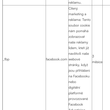
reklamu.
Cílený
marketing a
reklama: Tento
soubor cookie
nám pomáhá
zobrazovat
naše reklamy
lidem, kteří již
navštívili naše
3
_fbp
facebook.com
webové
měsíce
stránky, když
jsou přihlášeni
na Facebooku
nebo
digitální
platformě
provozované
Facebook
Advertising