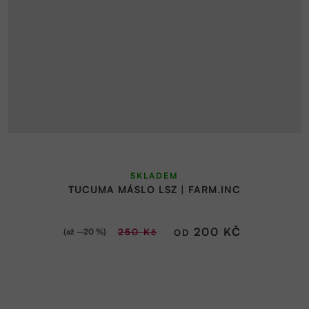
SKLADEM
TUCUMA MÁSLO LSZ | FARM.INC
200 KČ
(až –20 %)
250 Kč
OD