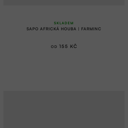
Průměrné
SKLADEM
hodnocení
SAPO AFRICKÁ HOUBA | FARMINC
produktu
je
5,0
155 KČ
OD
z
5
hvězdiček.