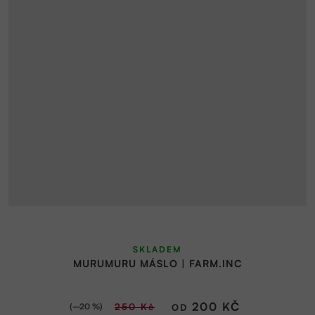
Průměrné
SKLADEM
hodnocení
MURUMURU MÁSLO | FARM.INC
produktu
je
5,0
200 KČ
(–20 %)
250 Kč
OD