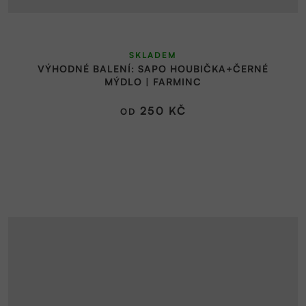
Průměrné
SKLADEM
hodnocení
VÝHODNÉ BALENÍ: SAPO HOUBIČKA+ČERNÉ
produktu
MÝDLO | FARMINC
je
5,0
250 KČ
OD
z
5
hvězdiček.