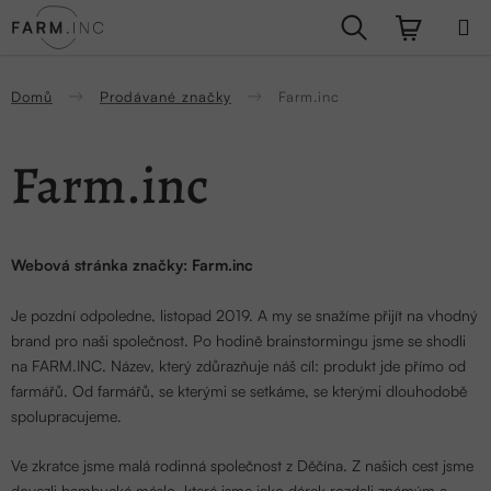
Přejít
Hledat
NÁKUPN
na
obsah
KOŠÍK
Domů
Prodávané značky
Farm.inc
Farm.inc
Webová stránka značky:
Farm.inc
Je pozdní odpoledne, listopad 2019. A my se snažíme přijít na vhodný
brand pro naši společnost. Po hodině brainstormingu jsme se shodli
na FARM.INC. Název, který zdůrazňuje náš cíl: produkt jde přímo od
farmářů. Od farmářů, se kterými se setkáme, se kterými dlouhodobě
spolupracujeme.
Ve zkratce jsme malá rodinná společnost z Děčína. Z našich cest jsme
dovezli bambucké máslo, které jsme jako dárek rozdali známým a