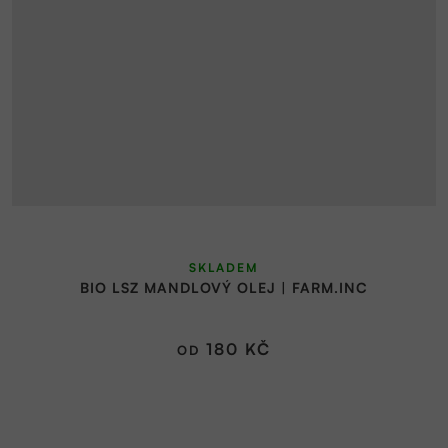
Průměrné
SKLADEM
hodnocení
BIO LSZ MANDLOVÝ OLEJ | FARM.INC
produktu
je
5,0
180 KČ
OD
z
5
hvězdiček.