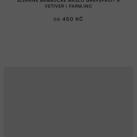
ŠLEHANÉ BAMBUCKÉ MÁSLO GRAPEFRUIT A
produktu
VETIVER | FARM.INC
je
5,0
450 KČ
OD
z
5
hvězdiček.