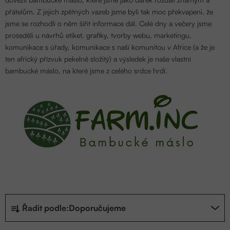
přátelům.
Z jejich zpětných vazeb jsme byli tak moc překvapeni, že
jsme se rozhodli o něm šířit informace dál. Celé dny a večery jsme
proseděli u návrhů etiket, grafiky, tvorby webu, marketingu,
komunikace s úřady, komunikace s naší komunitou v Africe (a že je
ten africký přízvuk pekelně složitý) a výsledek je naše vlastní
bambucké máslo, na které
jsme z celého srdce hrdí.
Ř
Řadit podle:
Doporučujeme
a