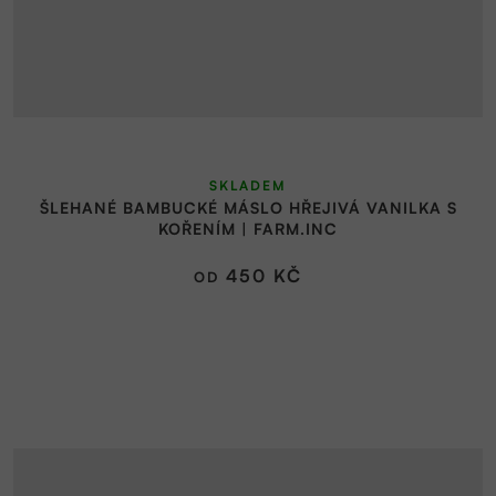
Průměrné
SKLADEM
hodnocení
ŠLEHANÉ BAMBUCKÉ MÁSLO HŘEJIVÁ VANILKA S
produktu
KOŘENÍM | FARM.INC
je
5,0
450 KČ
OD
z
5
hvězdiček.