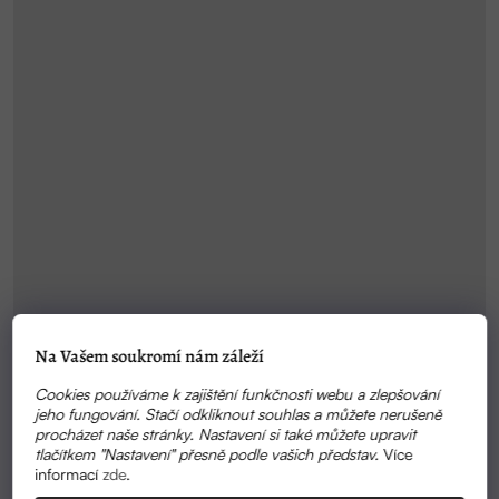
Na Vašem soukromí nám záleží
Cookies používáme k zajištění funkčnosti webu a zlepšování
jeho fungování. Stačí odkliknout souhlas a můžete nerušeně
procházet naše stránky. Nastavení si také můžete upravit
tlačítkem "Nastavení" přesně podle vašich představ.
Více
informací
zde
.
Průměrné
SKLADEM