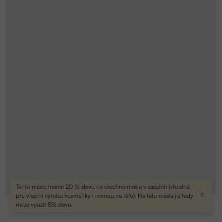
Tento měsíc máme 20 % slevu na všechna másla v sáčcích (vhodné
pro vlastní výrobu kosmetiky i rovnou na tělo). Na tato másla již tedy
nelze využít 5% slevu.
Průměrné