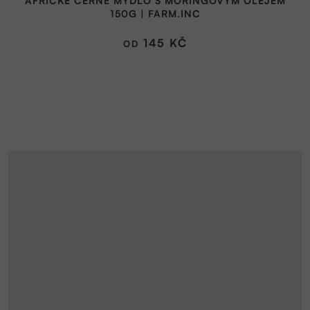
AFRICKÉ ČERNÉ MÝDLO S MORINGOVÝM OLEJEM
150G | FARM.INC
145 KČ
OD