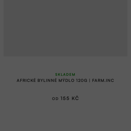
Průměrné
SKLADEM
hodnocení
AFRICKÉ BYLINNÉ MÝDLO 120G | FARM.INC
produktu
je
5,0
155 KČ
OD
z
5
hvězdiček.