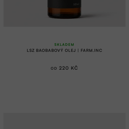
Průměrné
SKLADEM
hodnocení
LSZ BAOBABOVÝ OLEJ | FARM.INC
produktu
je
5,0
220 KČ
OD
z
5
hvězdiček.