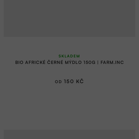
Průměrné
SKLADEM
hodnocení
BIO AFRICKÉ ČERNÉ MÝDLO 150G | FARM.INC
produktu
je
5,0
150 KČ
OD
z
5
hvězdiček.