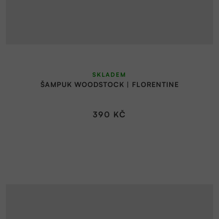
Průměrné
SKLADEM
hodnocení
ŠAMPUK WOODSTOCK | FLORENTINE
produktu
je
5,0
390 KČ
z
5
hvězdiček.