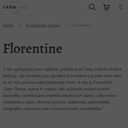
Přejít
Hledat
NÁKUPN
na
obsah
KOŠÍK
Domů
Prodávané značky
Florentine
Florentine
Z této spolupráce jsem nadšená, protože práci Terky hodně a hodně
obdivuji. Její produkty jsou geniálně promyšlené a já jsem moc ráda,
že do nich používá naše bambucké máslo. A kdo je Florentine?
"Jsem Tereza, máma tří malých dětí, tvůrkyně voňavé funkční
kosmetiky, certifikovaná praktička Bachových esencí, odbornice a
metodička v oboru filmové výchovy, redaktorka, spisovatelka,
fotografka, milovnice vína a rockové hudby a požitkářka."