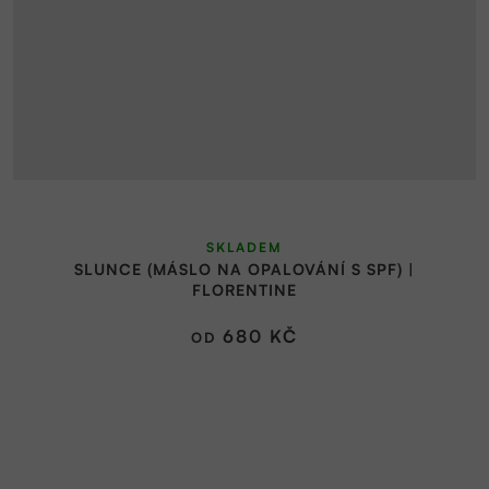
Průměrné
SKLADEM
hodnocení
SLUNCE (MÁSLO NA OPALOVÁNÍ S SPF) |
produktu
FLORENTINE
je
5,0
680 KČ
OD
z
5
hvězdiček.