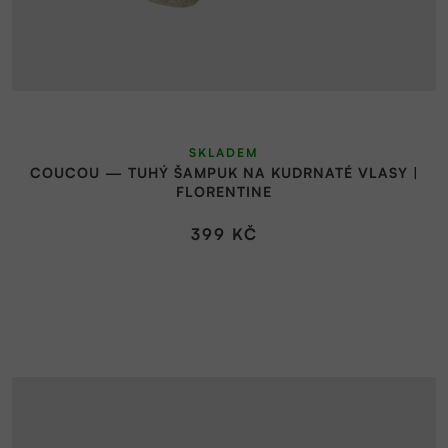
t
k
ů
t
ů
SKLADEM
COUCOU — TUHÝ ŠAMPUK NA KUDRNATÉ VLASY |
FLORENTINE
399 KČ