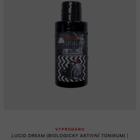
Průměrné
VYPRODÁNO
hodnocení
LUCID DREAM (BIOLOGICKY AKTIVNÍ TONIKUM) |
produktu