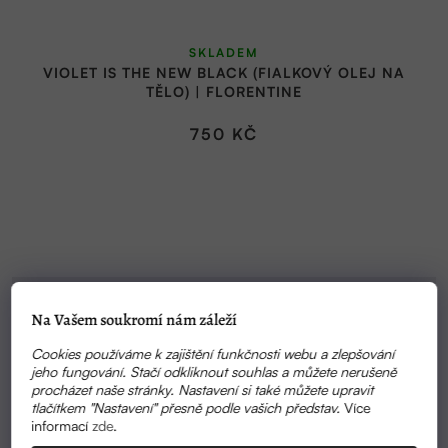
Průměrné
SKLADEM
hodnocení
VIOLET IS THE NEW BLACK (FIALKOVÝ OLEJ NA
produktu
TĚLO) | FLORENTINE
je
5,0
750 KČ
z
5
hvězdiček.
Na Vašem soukromí nám záleží
Cookies používáme k zajištění funkčnosti webu a zlepšování
jeho fungování. Stačí odkliknout souhlas a můžete nerušeně
procházet naše stránky. Nastavení si také můžete upravit
tlačítkem "Nastavení" přesně podle vašich představ.
Více
informací
zde
.