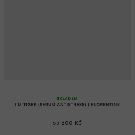
Průměrné
SKLADEM
hodnocení
I'M TIGER (SÉRUM ANTISTRESS) | FLORENTINE
produktu
je
5,0
600 KČ
OD
z