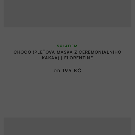
Průměrné
SKLADEM
hodnocení
CHOCO (PLEŤOVÁ MASKA Z CEREMONIÁLNÍHO
produktu
KAKAA) | FLORENTINE
je
5,0
195 KČ
OD
z
5
hvězdiček.