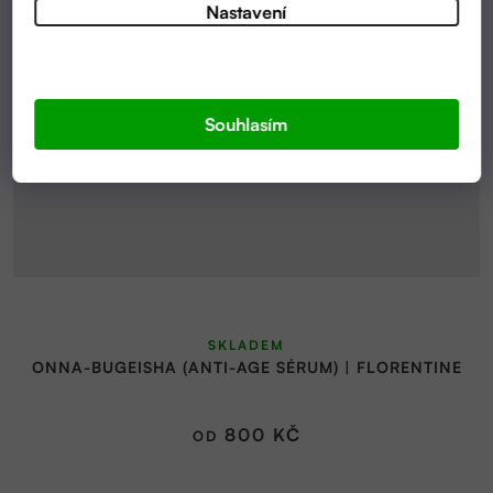
Nastavení
Souhlasím
SKLADEM
ONNA-BUGEISHA (ANTI-AGE SÉRUM) | FLORENTINE
800 KČ
OD