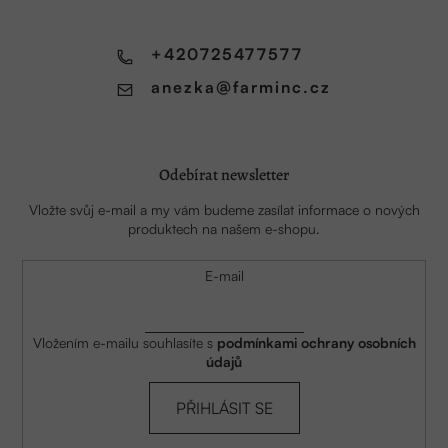
v
t
ý
p
í
+420725477577
i
s
anezka
@
farminc.cz
u
Odebírat newsletter
Vložte svůj e-mail a my vám budeme zasílat informace o nových
produktech na našem e-shopu.
E-mail
Vložením e-mailu souhlasíte s
podmínkami ochrany osobních
údajů
PŘIHLÁSIT SE