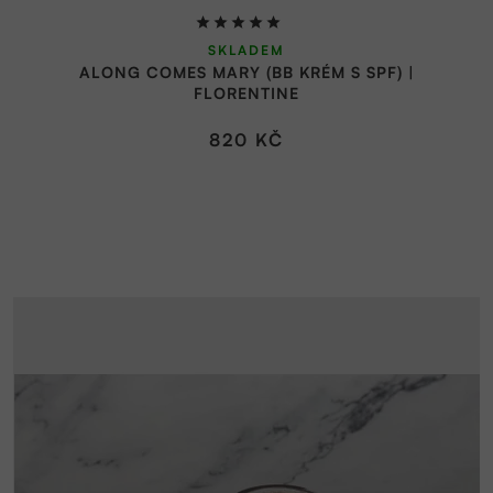
Průměrné
SKLADEM
hodnocení
ALONG COMES MARY (BB KRÉM S SPF) |
produktu
FLORENTINE
je
5,0
820 KČ
z
5
hvězdiček.