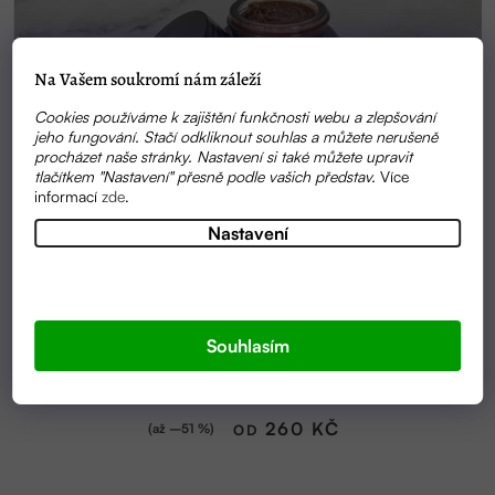
Na Vašem soukromí nám záleží
Cookies používáme k zajištění funkčnosti webu a zlepšování
jeho fungování. Stačí odkliknout souhlas a můžete nerušeně
procházet naše stránky. Nastavení si také můžete upravit
tlačítkem "Nastavení" přesně podle vašich představ.
Více
informací
zde
.
Nastavení
SKLADEM
Souhlasím
MIRAFLORES (PLEŤOVÁ MASKA Z KVĚTINOVÝCH
PRACHŮ) | FLORENTINE
260 KČ
(až –51 %)
OD