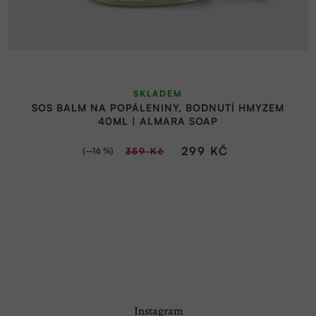
SKLADEM
SOS BALM NA POPÁLENINY, BODNUTÍ HMYZEM
40ML | ALMARA SOAP
299 KČ
(–16 %)
359 Kč
Z
Instagram
á