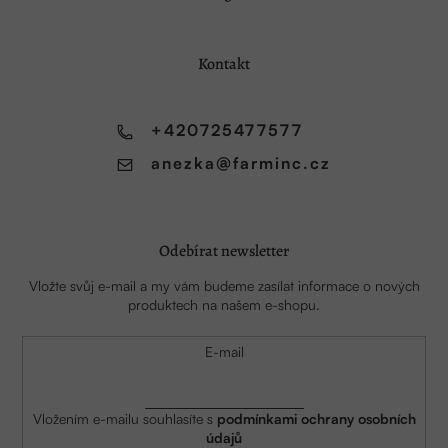
p
a
Kontakt
t
í
+420725477577
anezka
@
farminc.cz
Odebírat newsletter
Vložte svůj e-mail a my vám budeme zasílat informace o nových
produktech na našem e-shopu.
E-mail
Vložením e-mailu souhlasíte s
podmínkami ochrany osobních
údajů