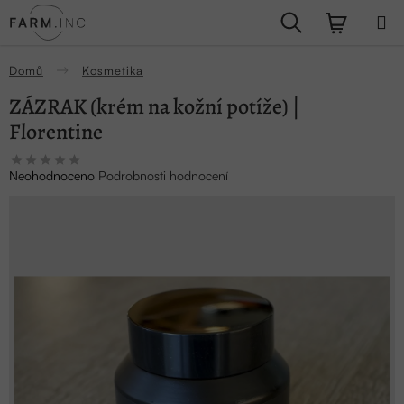
Přejít
Hledat
NÁKUPN
na
obsah
KOŠÍK
Domů
Kosmetika
ZÁZRAK (krém na kožní potíže) |
Florentine
Průměrné
Neohodnoceno
Podrobnosti hodnocení
hodnocení
produktu
je
0,0
z
5
hvězdiček.