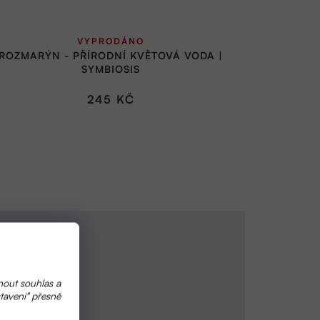
VYPRODÁNO
ROZMARÝN - PŘÍRODNÍ KVĚTOVÁ VODA |
SYMBIOSIS
245 KČ
nout souhlas a
tavení" přesně