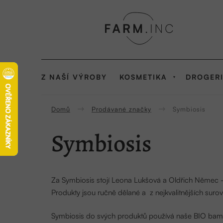
Přejít
na
obsah
Z NAŠÍ VÝROBY
KOSMETIKA
DROGER
Domů
Prodávané značky
Symbiosis
Symbiosis
Za Symbiosis stojí Leona Lukšová a Oldřich Němec - s
Produkty jsou ručně dělané a z nejkvalitnějších surov
Symbiosis do svých produktů používá naše
BIO bam