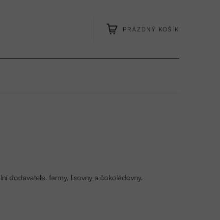
PRÁZDNÝ KOŠÍK
NÁKUPNÍ
KOŠÍK
lní dodavatele. farmy, lisovny a čokoládovny.