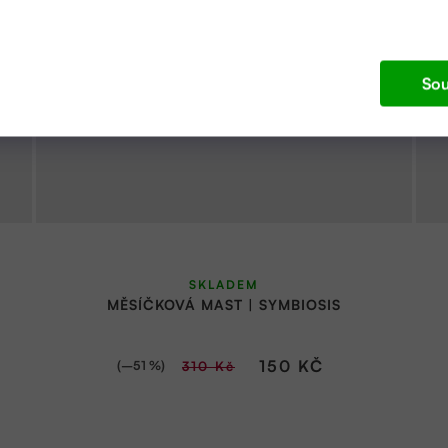
Sou
SKLADEM
MĚSÍČKOVÁ MAST | SYMBIOSIS
150 KČ
(–51 %)
310 Kč