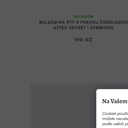
SKLADEM
BALZÁM NA RTY S PRAVOU ČOKOLÁDO
AZTEC SECRET | SYMBIOSIS
190 KČ
Na Vašem 
Cookies použív
můžete nerušen
podle vašich p