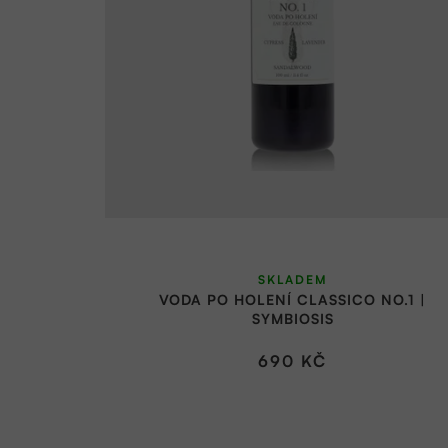
r
p
o
r
d
o
u
d
k
u
t
k
ů
t
ů
SKLADEM
VODA PO HOLENÍ CLASSICO NO.1 |
SYMBIOSIS
690 KČ