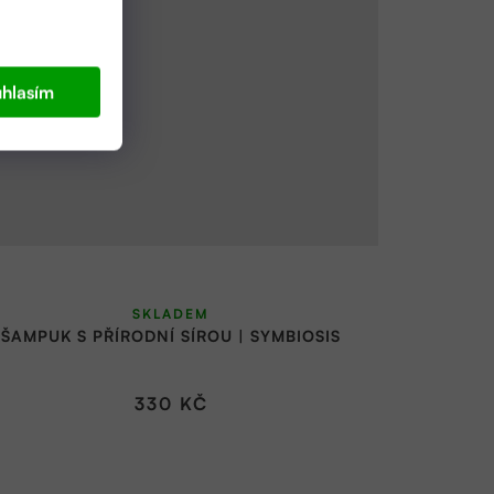
hlasím
SKLADEM
ŠAMPUK S PŘÍRODNÍ SÍROU | SYMBIOSIS
330 KČ