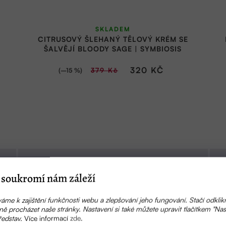
SKLADEM
U
CITRUSOVÝ ŠLEHANÝ TĚLOVÝ KRÉM SE
ŠALVĚJÍ BLOODY SAGE | SYMBIOSIS
320 KČ
(–15 %)
379 Kč
soukromí nám záleží
áme k zajištění funkčnosti webu a zlepšování jeho fungování. Stačí odklik
ě procházet naše stránky. Nastavení si také můžete upravit tlačítkem "Nas
ředstav.
Více informací
zde
.