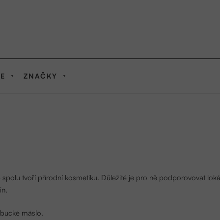
IE
ZNAČKY
polu tvoří přírodní kosmetiku. Důležité je pro ně podporovovat loká
in.
bucké máslo
.