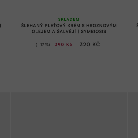
Průměrné
SKLADEM
hodnocení
|
ŠLEHANÝ PLEŤOVÝ KRÉM S HROZNOVÝM
produktu
OLEJEM A ŠALVĚJÍ | SYMBIOSIS
je
320 KČ
(–17 %)
390 Kč
5,0
z
5
hvězdiček.