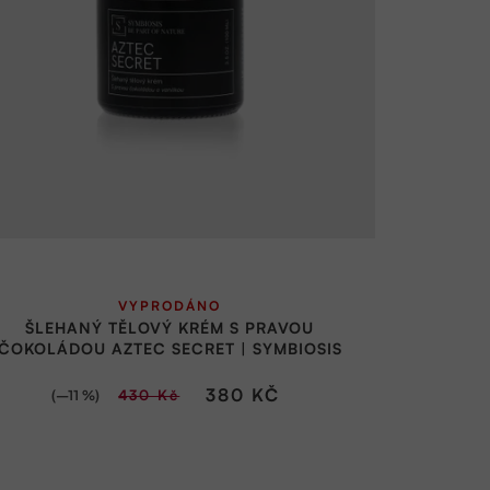
Průměrné
VYPRODÁNO
hodnocení
ŠLEHANÝ TĚLOVÝ KRÉM S PRAVOU
produktu
ČOKOLÁDOU AZTEC SECRET | SYMBIOSIS
je
380 KČ
(–11 %)
430 Kč
5,0
z
5
hvězdiček.