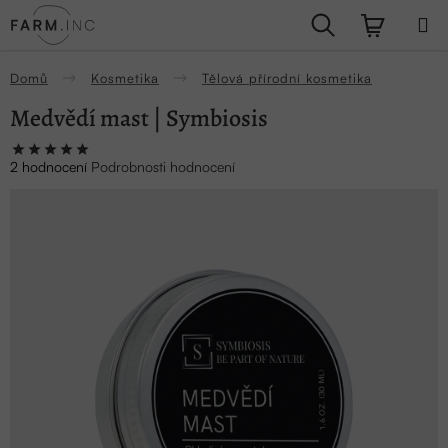
Přejít
Hledat
NÁKUPN
na
obsah
KOŠÍK
Domů
Kosmetika
Tělová přírodní kosmetika
Medvědí mast | Symbiosis
Průměrné
2 hodnocení
Podrobnosti hodnocení
hodnocení
produktu
je
5,0
z
5
hvězdiček.