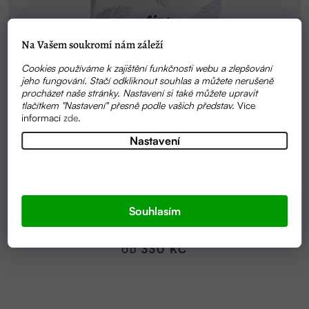
Na Vašem soukromí nám záleží
Cookies používáme k zajištění funkčnosti webu a zlepšování
jeho fungování. Stačí odkliknout souhlas a můžete nerušeně
procházet naše stránky. Nastavení si také můžete upravit
tlačítkem "Nastavení" přesně podle vašich představ.
Více
informací
zde
.
Nastavení
Průměrné
SKLADEM
hodnocení
KONOPNÁ MAST | ALMA
Souhlasím
produktu
je
5,0
330 KČ
OD
z
5
hvězdiček.