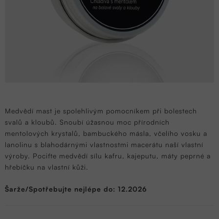
Medvědí mast je spolehlivým pomocníkem při bolestech
svalů a kloubů. Snoubí úžasnou moc přírodních
mentolových krystalů, bambuckého másla, včelího vosku a
lanolinu s blahodárnými vlastnostmi macerátu naší vlastní
výroby. Pociťte medvědí sílu kafru, kajeputu, máty peprné a
hřebíčku na vlastní kůži.
Šarže/Spotřebujte nejlépe do: 12.2026