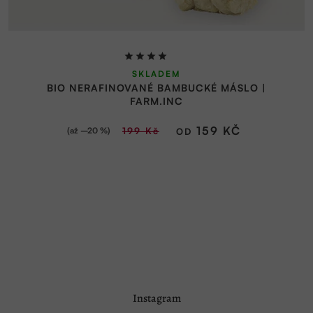
Průměrné
SKLADEM
hodnocení
BIO NERAFINOVANÉ BAMBUCKÉ MÁSLO |
produktu
FARM.INC
je
4,9
159 KČ
(až –20 %)
199 Kč
OD
z
5
hvězdiček.
Z
Instagram
á