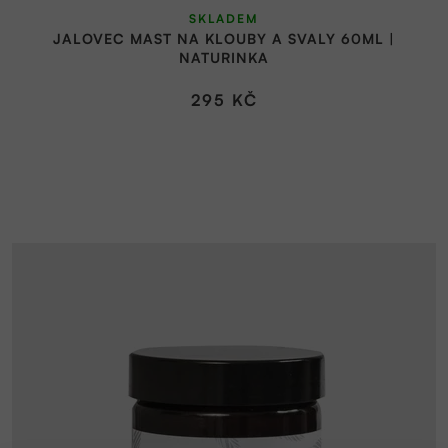
SKLADEM
hodnocení
JALOVEC MAST NA KLOUBY A SVALY 60ML |
produktu
NATURINKA
je
5,0
295 KČ
z
5
hvězdiček.