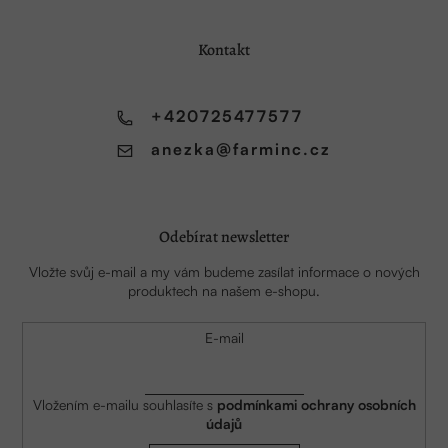
p
a
Kontakt
t
í
+420725477577
anezka
@
farminc.cz
Odebírat newsletter
Vložte svůj e-mail a my vám budeme zasílat informace o nových
produktech na našem e-shopu.
E-mail
Vložením e-mailu souhlasíte s
podmínkami ochrany osobních
údajů