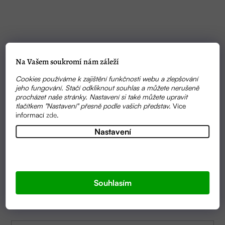
Z
Instagram
á
Na Vašem soukromí nám záleží
p
Cookies používáme k zajištění funkčnosti webu a zlepšování
a
Kontakt
jeho fungování. Stačí odkliknout souhlas a můžete nerušeně
procházet naše stránky. Nastavení si také můžete upravit
t
tlačítkem "Nastavení" přesně podle vašich představ.
Více
informací
zde
.
í
+420725477577
Nastavení
anezka
@
farminc.cz
Odebírat newsletter
Souhlasím
Vložte svůj e-mail a my vám budeme zasílat informace o nových
produktech na našem e-shopu.