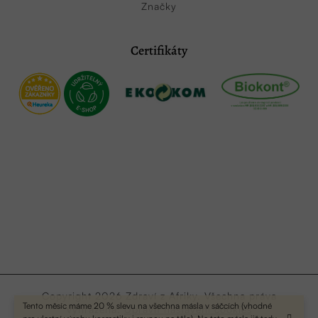
Značky
Certifikáty
Copyright 2026
Zdraví z Afriky
. Všechna práva
Tento měsíc máme 20 % slevu na všechna másla v sáčcích (vhodné
vyhrazena.
Upravit nastavení cookies