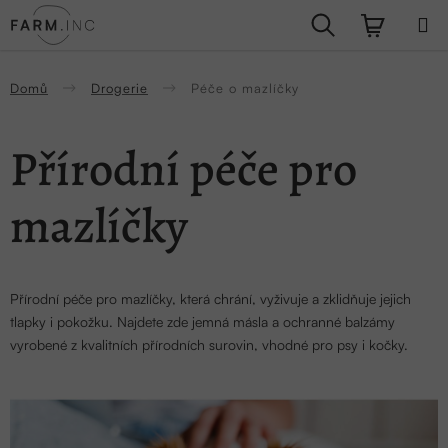
Přejít
Hledat
NÁKUPN
na
obsah
KOŠÍK
Domů
Drogerie
Péče o mazlíčky
Přírodní péče pro
mazlíčky
Přírodní péče pro mazlíčky, která chrání, vyživuje a zklidňuje jejich
tlapky i pokožku. Najdete zde jemná másla a ochranné balzámy
vyrobené z kvalitních přírodních surovin, vhodné pro psy i kočky.