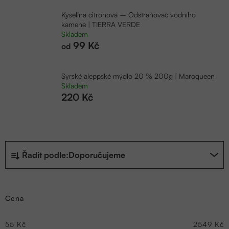
Kyselina citronová – Odstraňovač vodního
kamene | TIERRA VERDE
Skladem
99 Kč
od
Syrské aleppské mýdlo 20 % 200g | Maroqueen
Skladem
220 Kč
Ř
Řadit podle:
Doporučujeme
a
z
Cena
e
n
55
Kč
2549
Kč