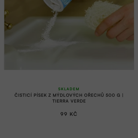
r
o
d
u
k
t
ů
SKLADEM
ČISTICÍ PÍSEK Z MÝDLOVÝCH OŘECHŮ 500 G |
TIERRA VERDE
99 KČ