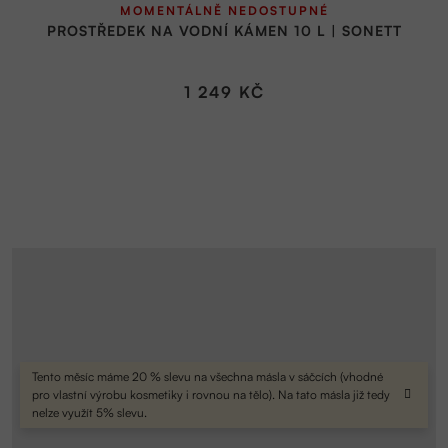
MOMENTÁLNĚ NEDOSTUPNÉ
PROSTŘEDEK NA VODNÍ KÁMEN 10 L | SONETT
1 249 KČ
Tento měsíc máme 20 % slevu na všechna másla v sáčcích (vhodné
pro vlastní výrobu kosmetiky i rovnou na tělo). Na tato másla již tedy
nelze využít 5% slevu.