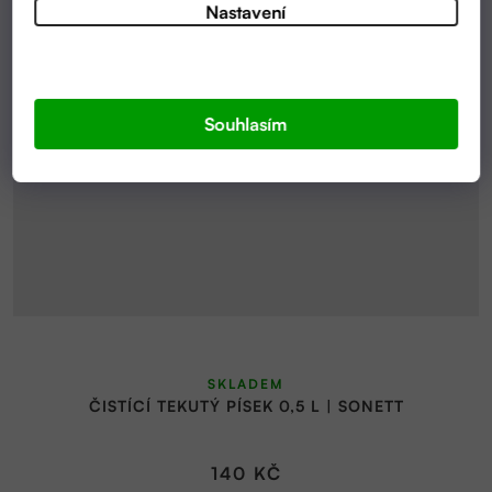
Nastavení
Souhlasím
SKLADEM
ČISTÍCÍ TEKUTÝ PÍSEK 0,5 L | SONETT
140 KČ