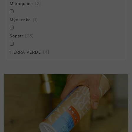
Maroqueen
2
MýdLenka
1
Sonett
23
TIERRA VERDE
4
V
ý
p
i
s
p