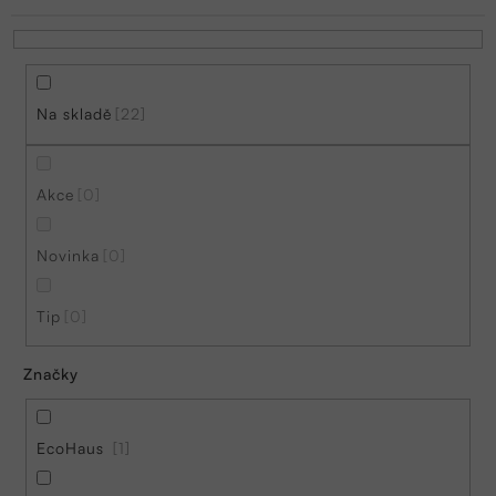
í
p
r
Na skladě
22
o
d
Akce
0
u
k
Novinka
0
t
ů
Tip
0
Značky
EcoHaus
1