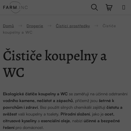
Přejít
Hledat
NÁKUPN
na
obsah
KOŠÍK
Domů
Drogerie
Čistící prostředky
Čističe
koupelny a WC
Čističe koupelny a
WC
Ekologické čističe koupelny a WC
se zaměřují na účinné odstranění
vodního kamene, nečistot a zápachů
, přičemž jsou
šetrné k
povrchům i zdraví
. Bez použití silných chemikálií zajišťují
čistotu a
svěžest
vaší koupelny a toalety.
Přírodní složení
, jako je
ocet,
citrusové kyseliny
a
esenciální oleje
, nabízí
účinné a bezpečné
řešení
pro domácnost.