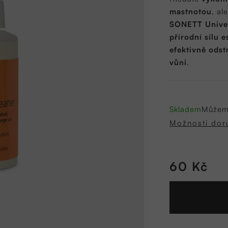
0,0
mastnotou
, al
z
SONETT Univer
5
přírodní sílu 
hvězdiček.
efektivně odst
vůni
.
Skladem
Můžeme
Možnosti dor
60 Kč
Měrná
cena: