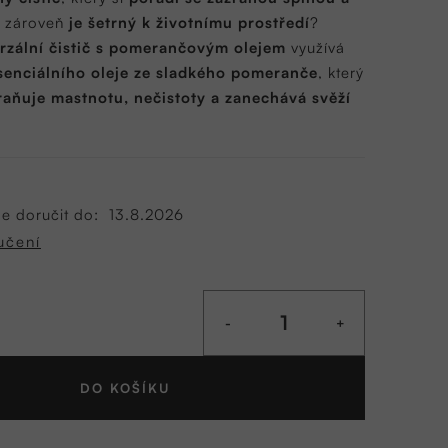
e zároveň
je šetrný k životnímu prostředí
?
zální čistič s pomerančovým olejem
využívá
esenciálního oleje ze sladkého pomeranče
, který
raňuje mastnotu, nečistoty a zanechává svěží
 doručit do:
13.8.2026
učení
DO KOŠÍKU