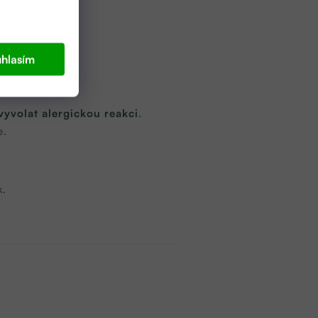
hlasím
yvolat alergickou reakci
.
e.
k.