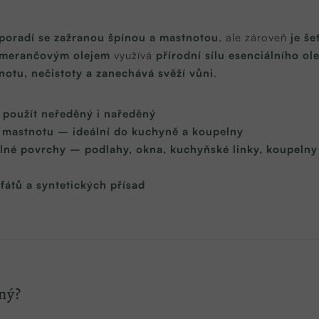
poradí se zažranou špínou a mastnotou
, ale zároveň
je še
pomerančovým olejem
využívá
přírodní sílu esenciálního o
notu, nečistoty a zanechává svěží vůni
.
 použít neředěný i naředěný
 mastnotu – ideální do kuchyně a koupelny
né povrchy – podlahy, okna, kuchyňské linky, koupelny
fátů a syntetických přísad
ný?