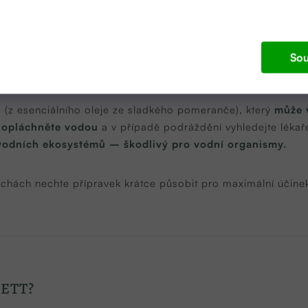
ištění:
eděný čistič
, naneste na houbičku nebo hadřík a setřete.
dou (např. 100 ml čističe na 1 l vody).
10 l vody
, aplikujte běžným způsobem.
Sou
n
(z esenciálního oleje ze sladkého pomeranče), který
může v
ě opláchněte vodou
a v případě podráždění vyhledejte lékař
vodních ekosystémů – škodlivý pro vodní organismy.
ochách nechte přípravek krátce působit pro maximální účine
NETT?