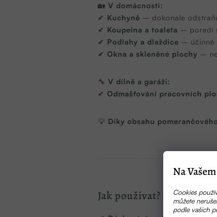
🏡
V domácnosti:
✔
Kuchyně
– dokonale odstraň
✔
Koupelna a toaleta
– poradí 
✔
Podlahy a dlaždice
– účinně č
✔
Okna a skleněné plochy
– ne
🔧
V dílně a garáži:
✔
Odmašťování pracovních plo
💡
Díky obsahu pomerančového o
Na Vašem 
Cookies použív
Jak používat?
můžete nerušen
podle vašich p