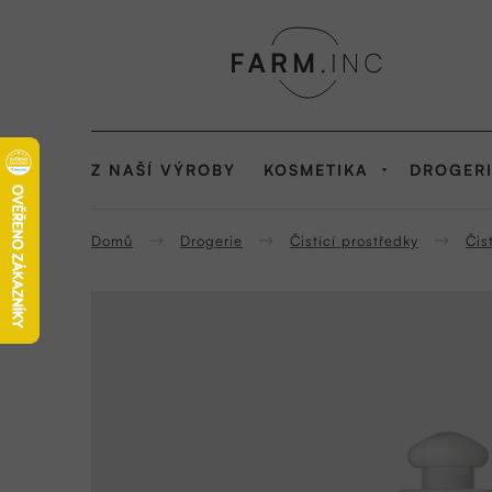
Přejít
na
obsah
Z NAŠÍ VÝROBY
KOSMETIKA
DROGER
Domů
Drogerie
Čistící prostředky
Čis