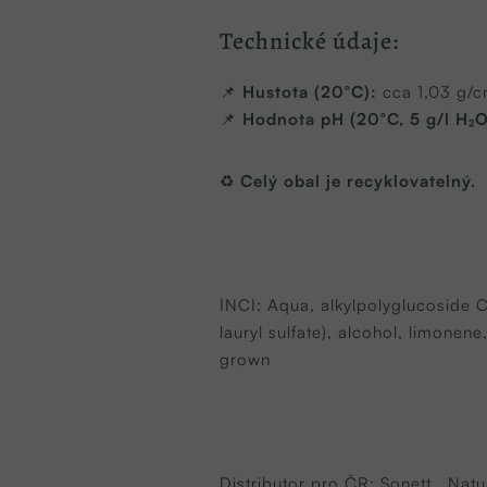
Technické údaje:
📌
Hustota (20°C):
cca 1,03 g/c
📌
Hodnota pH (20°C, 5 g/l H₂O
♻
Celý obal je recyklovatelný.
INCI: Aqua, alkylpolyglucoside 
lauryl sulfate), alcohol, limonene
grown
Distributor pro ČR: Sonett, Natu