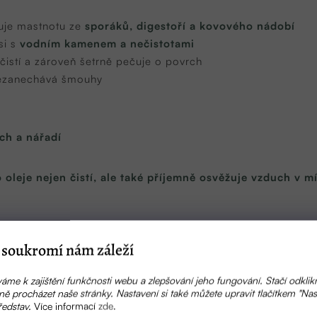
uje mastnotu ze
sporáků, digestoří a kovového nádobí
si s
vodním kamenem a nečistotami
istí a zároveň šetrně pečuje o povrch
zanechává šmouhy
ch a nářadí
leje nejen čistí, ale také příjemně osvěžuje vzduch v mí
soukromí nám záleží
áme k zajištění funkčnosti webu a zlepšování jeho fungování. Stačí odklik
ě procházet naše stránky. Nastavení si také můžete upravit tlačítkem "Nas
ředstav.
Více informací
zde
.