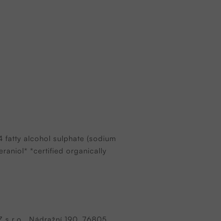
 fatty alcohol sulphate (sodium
eraniol* *certified organically
Z s.r.o., Nádražní 190, 76805