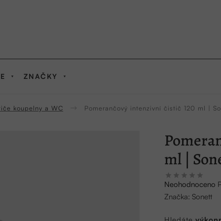
IE
ZNAČKY
tiče koupelny a WC
Pomerančový intenzivní čistič 120 ml | So
Pomeranč
ml | Son
Průměrné
Neohodnoceno
hodnocení
Značka:
Sonett
produktu
je
Hledáte
výkonn