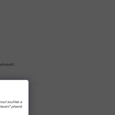
stnosti.
nout souhlas a
tavení" přesně