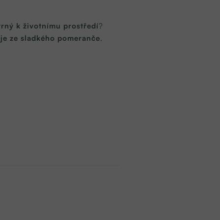
trný k životnímu prostředí
?
leje ze sladkého pomeranče
,