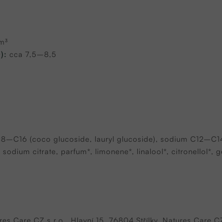
m³
):
cca 7,5–8,5
C8–C16 (coco glucoside, lauryl glucoside), sodium C12–C14
, sodium citrate, parfum*, limonene*, linalool*, citronellol*, g
res Care CZ s.r.o., Hlavní 15, 76804 Střílky, Natures Care C