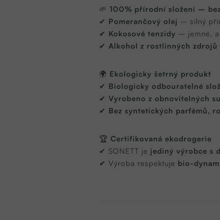
🌱
100% přírodní složení – bez
✔
Pomerančový olej
– silný př
✔
Kokosové tenzidy
– jemné, ale
✔
Alkohol z rostlinných zdrojů
🌍
Ekologicky šetrný produkt
✔
Biologicky odbouratelné slo
✔
Vyrobeno z obnovitelných su
✔
Bez syntetických parfémů, ro
🏆
Certifikovaná ekodrogerie
✔ SONETT je
jediný výrobce s d
✔ Výroba respektuje
bio-dynami