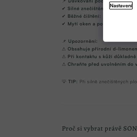
📌
Dávkování podle úrovně zneč
Nastavení
✔
Silné znečištění:
Použijte
neř
✔
Běžné čištění:
Řeďte
1:10
s vo
✔
Mytí oken a podlah:
5 ml na 
📌
Upozornění:
⚠
Obsahuje přírodní d-limone
⚠
Při kontaktu s kůží důkladn
⚠
Chraňte před uvolněním do 
💡
TIP:
Při silně znečištěných pl
Proč si vybrat právě SO