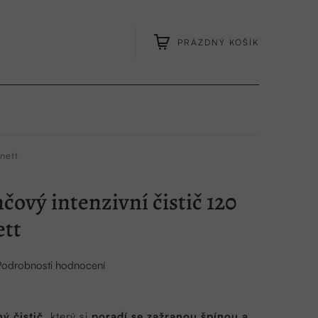
PRÁZDNÝ KOŠÍK
NÁKUPNÍ
KOŠÍK
nett
ový intenzivní čistič 120
ett
Podrobnosti hodnocení
ý čistič
, který si
poradí se zažranou špínou a