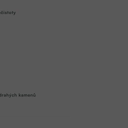
čistoty
e drahých kamenů