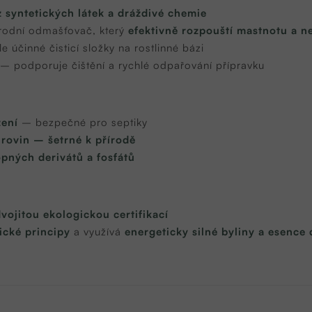
 syntetických látek a dráždivé chemie
írodní odmašťovač, který
efektivně rozpouští mastnotu a ne
 účinné čisticí složky na rostlinné bázi
– podporuje čištění a rychlé odpařování přípravku
žení
– bezpečné pro septiky
rovin – šetrné k přírodě
pných derivátů a fosfátů
vojitou ekologickou certifikací
cké principy
a využívá
energeticky silné byliny a esenc