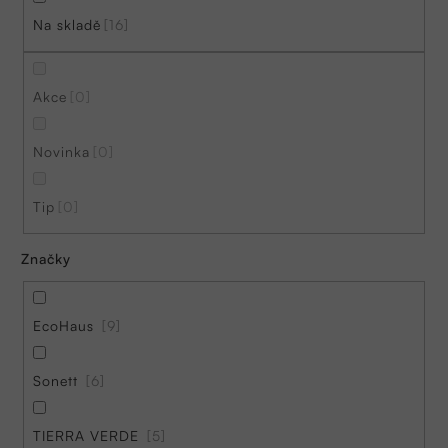
r
Na skladě
16
o
d
Akce
0
u
k
Novinka
0
t
ů
Tip
0
Značky
EcoHaus
9
Sonett
6
TIERRA VERDE
5