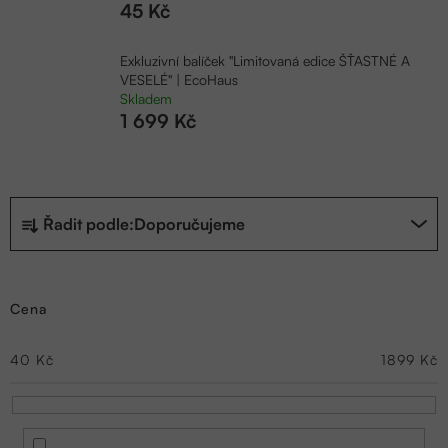
45 Kč
Exkluzivní balíček "Limitovaná edice ŠŤASTNÉ A
VESELÉ" | EcoHaus
Skladem
1 699 Kč
Ř
Řadit podle:
Doporučujeme
a
z
Cena
e
n
40
Kč
1899
Kč
í
p