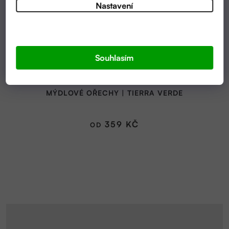
Nastavení
Souhlasím
SKLADEM
MÝDLOVÉ OŘECHY | TIERRA VERDE
359 KČ
OD