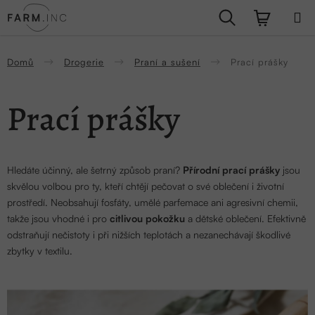
Přejít
Hledat
NÁKUPN
na
obsah
KOŠÍK
Domů
Drogerie
Praní a sušení
Prací prášky
Prací prášky
Hledáte účinný, ale šetrný způsob praní?
Přírodní prací prášky
jsou
skvělou volbou pro ty, kteří chtějí pečovat o své oblečení i životní
prostředí. Neobsahují fosfáty, umělé parfemace ani agresivní chemii,
takže jsou vhodné i pro
citlivou pokožku
a dětské oblečení. Efektivně
odstraňují nečistoty i při nižších teplotách a nezanechávají škodlivé
zbytky v textilu.