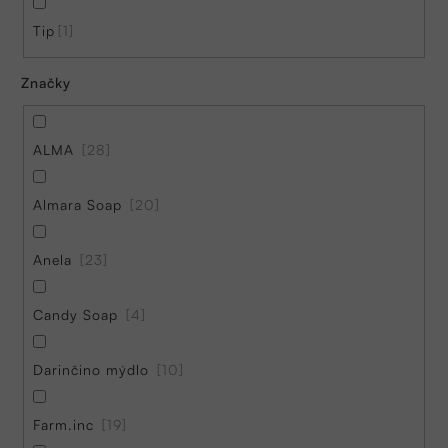
ů
Tip
1
Značky
ALMA
28
Almara Soap
20
Anela
23
Candy Soap
4
Darinčino mýdlo
10
Farm.inc
19