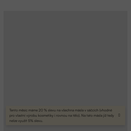
Tento měsíc máme 20 % slevu na všechna másla v sáčcích (vhodné
pro vlastní výrobu kosmetiky i rovnou na tělo). Na tato másla již tedy
nelze využít 5% slevu.