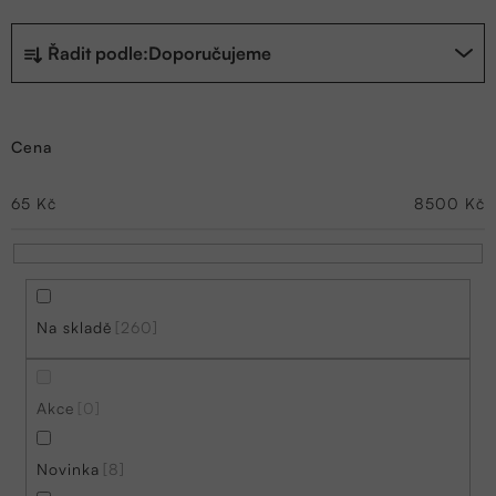
Ř
Řadit podle:
Doporučujeme
a
z
Cena
e
n
65
Kč
8500
Kč
í
p
r
Na skladě
260
o
d
Akce
0
u
k
Novinka
8
t