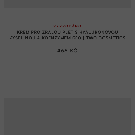
Průměrné
VYPRODÁNO
hodnocení
KRÉM PRO ZRALOU PLEŤ S HYALURONOVOU
produktu
KYSELINOU A KOENZYMEM Q10 | TWO COSMETICS
je
5,0
465 KČ
z
5
hvězdiček.