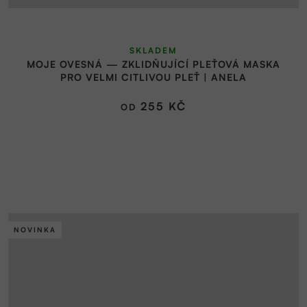
ů
SKLADEM
MOJE OVESNÁ — ZKLIDŇUJÍCÍ PLEŤOVÁ MASKA
PRO VELMI CITLIVOU PLEŤ | ANELA
255 KČ
OD
NOVINKA