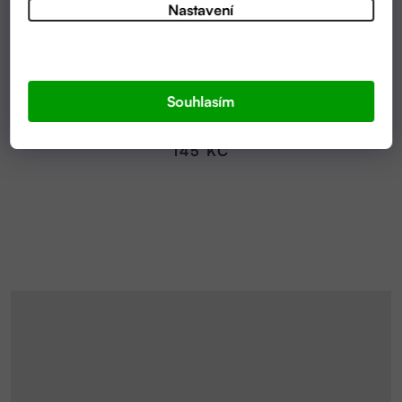
Nastavení
VYPRODÁNO
PRATELNÉ KOSMETICKÉ TAMPONY SAMET + FROTÉ
Souhlasím
— 6 KS | TIERRA VERDE
145 KČ