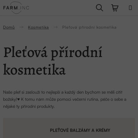
Přejít
Hledat
NÁKUPN
na
obsah
KOŠÍK
Domů
Kosmetika
Pleťová přírodní kosmetika
Pleťová přírodní
kosmetika
Naše pleť si zaslouží to nejlepší a každý den bychom se měli cítit
božsky!
♥ K tomu nám může pomoci večerní rutina, péče o sebe a
nějaké ty přírodní produkty.
PLEŤOVÉ BALZÁMY A KRÉMY