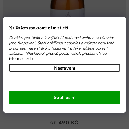
Na Vašem soukromí nám záleží
Cookies používáme k zajištění funkčnosti webu a zlepšování
jeho fungování. Stačí odkliknout souhlas a můžete nerušeně
procházet naše stránky. Nastavení si také můžete upravit
tlačítkem "Nastavení" přesně podle vašich představ.
Více
informací
zde
.
Nastavení
Souhlasím
SKLADEM
BUBLA BUBLÁ - PĚNA DO KOUPELE PRO CELOU
RODINU | ANELA
490 KČ
OD