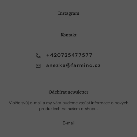
Z
Instagram
á
p
a
Kontakt
t
í
+420725477577
anezka
@
farminc.cz
Odebírat newsletter
Vložte svůj e-mail a my vám budeme zasílat informace o nových
produktech na našem e-shopu.
E-mail