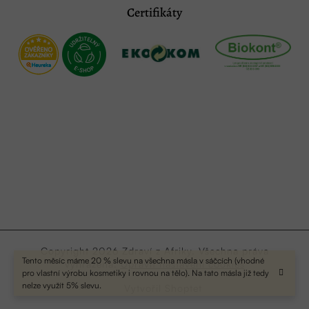
Certifikáty
Copyright 2026
Zdraví z Afriky
. Všechna práva
Tento měsíc máme 20 % slevu na všechna másla v sáčcích (vhodné
vyhrazena.
Upravit nastavení cookies
pro vlastní výrobu kosmetiky i rovnou na tělo). Na tato másla již tedy
nelze využít 5% slevu.
Vytvořil Shoptet