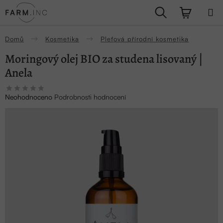
Přejít
Hledat
NÁKUPN
na
obsah
KOŠÍK
Domů
Kosmetika
Pleťová přírodní kosmetika
Moringový olej BIO za studena lisovaný |
Anela
Průměrné
Neohodnoceno
Podrobnosti hodnocení
hodnocení
produktu
je
0,0
z
5
hvězdiček.