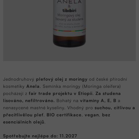
Jednodruhový
pleťový olej z moringy
od české přírodní
kosmetiky
Anela
. Semínka moringy (Moringa oleifera)
pocházejí z
fair trade projektu v Etiopii
.
Za studena
lisováno, nefiltrováno.
Bohatý na
vitamíny A, E, B
a
nenasycené mastné kyseliny. Vhodný pro
suchou, citlivou a
přecitlivělou pleť
.
BIO certifikace
,
vegan
,
bez
esenciálních olejů
.
Spotřebujte nejlépe do: 11.2027