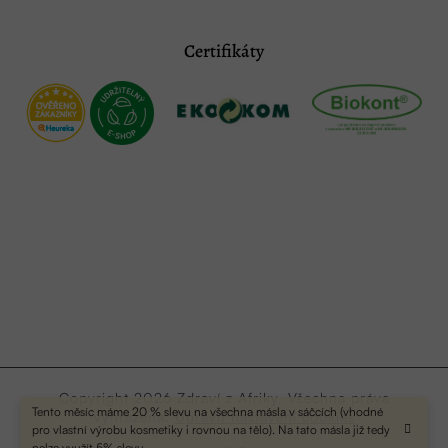
Certifikáty
Copyright 2026
Zdraví z Afriky
. Všechna práva
Tento měsíc máme 20 % slevu na všechna másla v sáčcích (vhodné
vyhrazena.
Upravit nastavení cookies
pro vlastní výrobu kosmetiky i rovnou na tělo). Na tato másla již tedy
nelze využít 5% slevu.