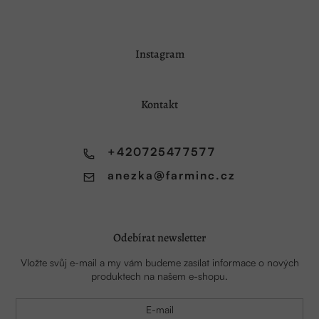
Z
Instagram
á
p
a
Kontakt
t
í
+420725477577
anezka
@
farminc.cz
Odebírat newsletter
Vložte svůj e-mail a my vám budeme zasílat informace o nových
produktech na našem e-shopu.
E-mail