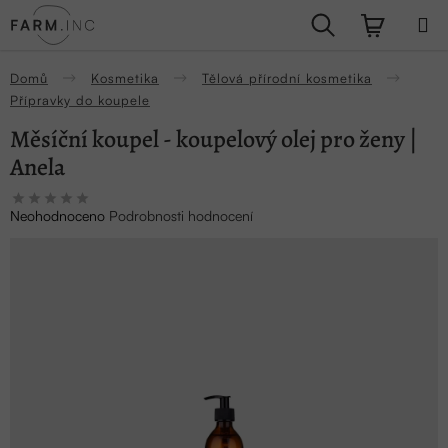
Přejít
Hledat
NÁKUPN
na
obsah
KOŠÍK
Domů
Kosmetika
Tělová přírodní kosmetika
Přípravky do koupele
Měsíční koupel - koupelový olej pro ženy |
Anela
Průměrné
Neohodnoceno
Podrobnosti hodnocení
hodnocení
produktu
je
0,0
z
5
hvězdiček.