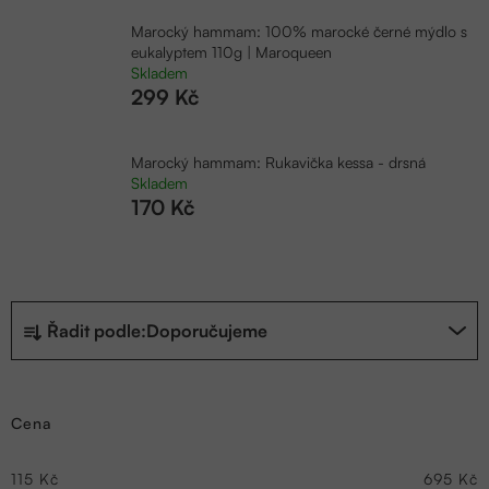
Marocký hammam: 100% marocké černé mýdlo s
eukalyptem 110g | Maroqueen
Skladem
299 Kč
Marocký hammam: Rukavička kessa - drsná
Skladem
170 Kč
Ř
Řadit podle:
Doporučujeme
a
z
Cena
e
n
115
Kč
695
Kč