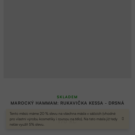
SKLADEM
MAROCKÝ HAMMAM: RUKAVIČKA KESSA - DRSNÁ
Tento měsíc máme 20 % slevu na všechna másla v sáčcích (vhodné
pro vlastní výrobu kosmetiky i rovnou na tělo). Na tato másla již tedy
170 KČ
nelze využít 5% slevu.