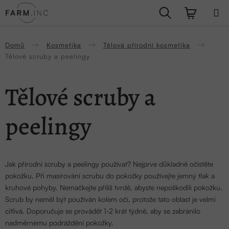
Přejít
Hledat
NÁKUPN
na
obsah
KOŠÍK
Domů
Kosmetika
Tělová přírodní kosmetika
Tělové scruby a peelingy
Tělové scruby a
peelingy
Jak přírodní scruby a peelingy používat? Nejprve důkladně očistěte
pokožku. Při masírování scrubu do pokožky používejte jemný tlak a
kruhové pohyby. Nemačkejte příliš tvrdě, abyste nepoškodili pokožku.
Scrub by neměl být používán kolem očí, protože tato oblast je velmi
citlivá. Doporučuje se provádět 1-2 krát týdně, aby se zabránilo
nadměrnému podráždění pokožky.