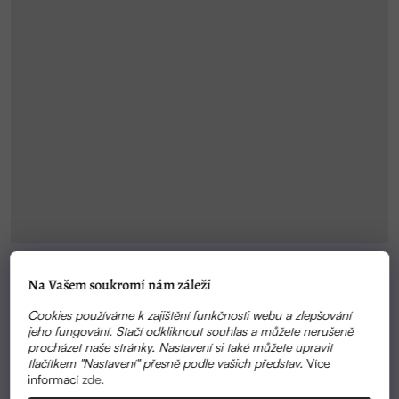
Na Vašem soukromí nám záleží
VYPRODÁNO
Cookies používáme k zajištění funkčnosti webu a zlepšování
GHASSOUL - 100% BIO MAROCKÝ JÍL - 1KG
jeho fungování. Stačí odkliknout souhlas a můžete nerušeně
BALENÍ | MAROQUEEN
procházet naše stránky. Nastavení si také můžete upravit
tlačítkem "Nastavení" přesně podle vašich představ.
Více
520 KČ
informací
zde
.