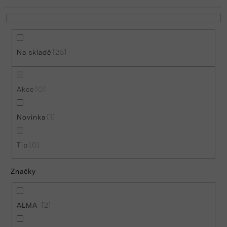
í
p
r
Na skladě
25
o
d
Akce
0
u
k
Novinka
1
t
ů
Tip
0
Značky
ALMA
2