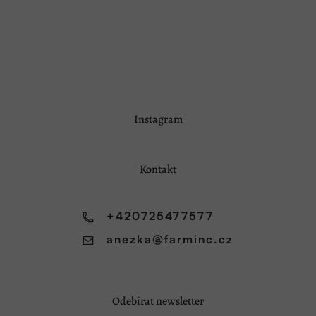
hvězdiček.
Z
Instagram
á
p
a
Kontakt
t
í
+420725477577
anezka
@
farminc.cz
Odebírat newsletter