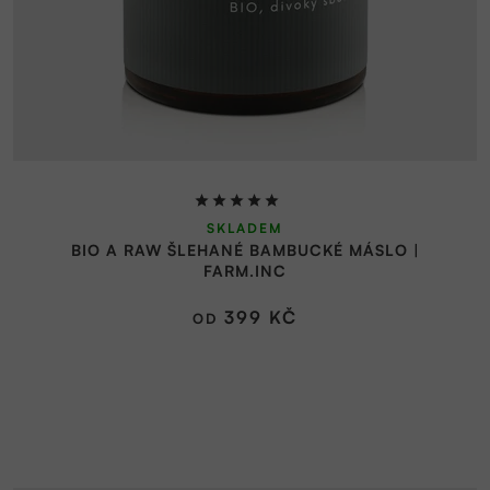
Průměrné
SKLADEM
hodnocení
BIO A RAW ŠLEHANÉ BAMBUCKÉ MÁSLO |
produktu
FARM.INC
je
5,0
399 KČ
OD
z
5
hvězdiček.