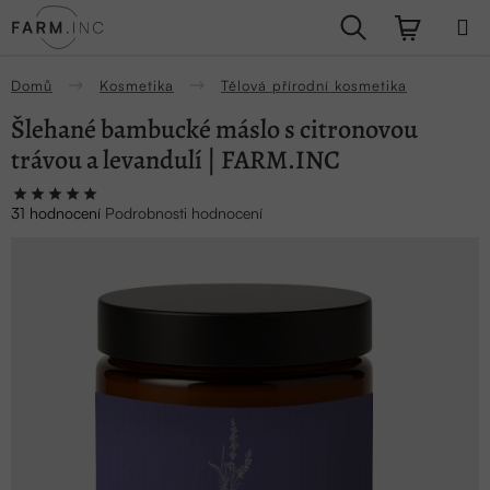
Přejít
Hledat
NÁKUPN
na
obsah
KOŠÍK
Domů
Kosmetika
Tělová přírodní kosmetika
Šlehané bambucké máslo s citronovou
trávou a levandulí | FARM.INC
Průměrné
31 hodnocení
Podrobnosti hodnocení
hodnocení
produktu
je
5,0
z
5
hvězdiček.