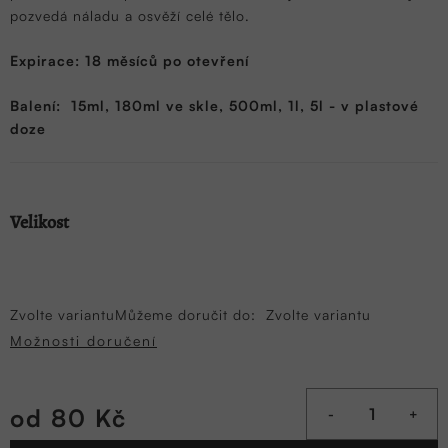
pozvedá náladu a osvěží celé tělo.
Expirace: 18 měsíců po otevření
Balení: 15ml, 180ml ve skle, 500ml, 1l, 5l - v plastové
doze
Velikost
Zvolte variantu
Můžeme doručit do:
Zvolte variantu
Možnosti doručení
od
80 Kč
Měrná