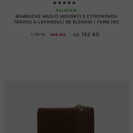
Průměrné
SKLADEM
hodnocení
BAMBUCKÉ MÁSLO (KOUSKY) S CITRONOVOU
produktu
TRÁVOU A LEVANDULÍ KE ŠLEHÁNÍ | FARM.INC
je
5,0
132 KČ
(–20 %)
165 Kč
OD
z
5
hvězdiček.