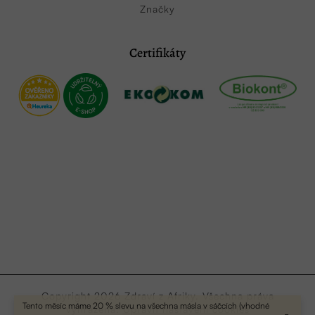
Značky
Certifikáty
Copyright 2026
Zdraví z Afriky
. Všechna práva
Tento měsíc máme 20 % slevu na všechna másla v sáčcích (vhodné
vyhrazena.
Upravit nastavení cookies