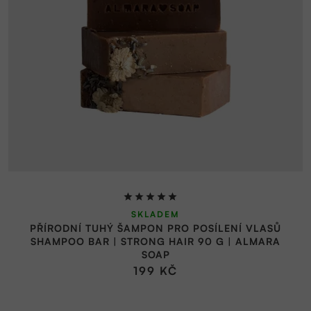
Průměrné
SKLADEM
hodnocení
PŘÍRODNÍ TUHÝ ŠAMPON PRO POSÍLENÍ VLASŮ
produktu
SHAMPOO BAR | STRONG HAIR 90 G | ALMARA
je
SOAP
5,0
199 KČ
z
5