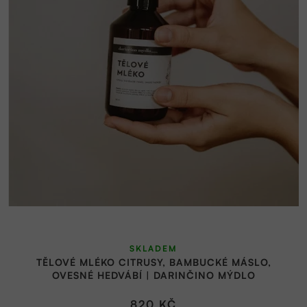
p
s
r
p
o
r
d
o
u
d
k
u
t
k
ů
t
ů
SKLADEM
TĚLOVÉ MLÉKO CITRUSY, BAMBUCKÉ MÁSLO,
OVESNÉ HEDVÁBÍ | DARINČINO MÝDLO
820 KČ