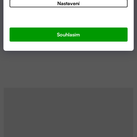
Nastavení
SKLADEM
SÉRUM NA KONEČKY | DARINČINO MÝDLO
Souhlasím
428 KČ