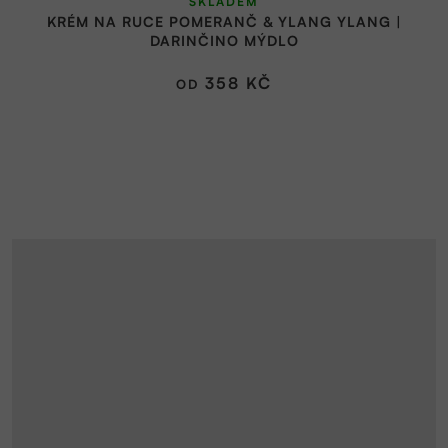
SKLADEM
KRÉM NA RUCE POMERANČ & YLANG YLANG |
DARINČINO MÝDLO
358 KČ
OD