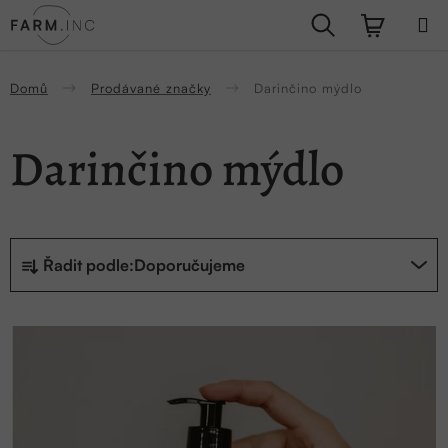
Přejít
Hledat
NÁKUPN
na
obsah
KOŠÍK
Domů
Prodávané značky
Darinčino mýdlo
Darinčino mýdlo
Ř
Řadit podle:
Doporučujeme
a
z
V
e
ý
n
p
í
i