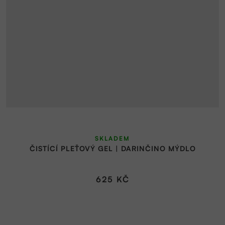
Průměrné
SKLADEM
hodnocení
ČISTÍCÍ PLEŤOVÝ GEL | DARINČINO MÝDLO
produktu
je
5,0
625 KČ
z
5
hvězdiček.