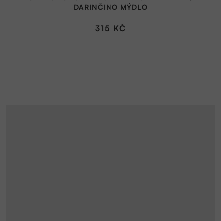
produktu
DARINČINO MÝDLO
je
5,0
315 KČ
z
5
hvězdiček.