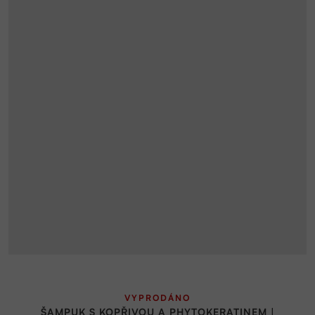
Průměrné
VYPRODÁNO
hodnocení
ŠAMPUK S KOPŘIVOU A PHYTOKERATINEM |