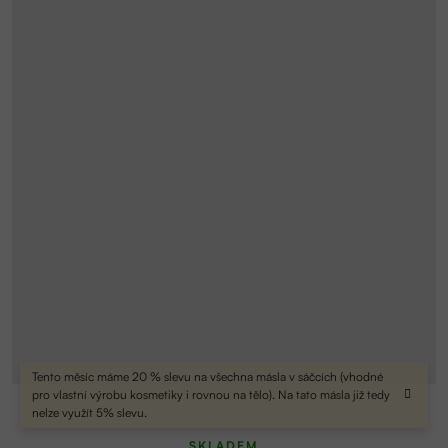
Tento měsíc máme 20 % slevu na všechna másla v sáčcích (vhodné
pro vlastní výrobu kosmetiky i rovnou na tělo). Na tato másla již tedy
nelze využít 5% slevu.
SKLADEM