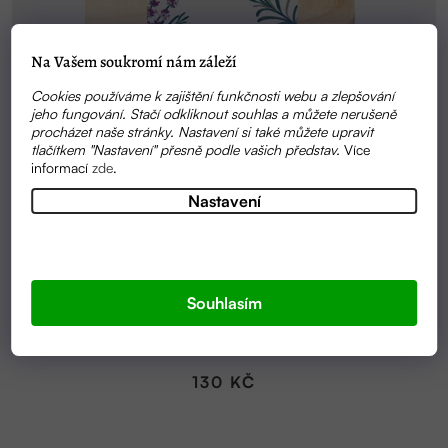
Na Vašem soukromí nám záleží
Cookies používáme k zajištění funkčnosti webu a zlepšování
jeho fungování. Stačí odkliknout souhlas a můžete nerušeně
procházet naše stránky. Nastavení si také můžete upravit
tlačítkem "Nastavení" přesně podle vašich představ.
Více
informací
zde
.
Nastavení
SKLADEM
Souhlasím
DŘEVĚNÁ MÝDLENKA VELKÁ | NATURINKA
130 KČ