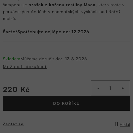
šamponu je
prášek z kořenu rostliny Maca
, která roste v
peruánských Andách v nadmořských výškách nad 3500
metrů.
Šarže/Spotřebujte nejlépe do: 12.2026
Skladem
Můžeme doručit do:
13.8.2026
Možnosti doručení
220 Kč
Měrná
DO KOŠÍKU
cena:
Hlídat
Zeptat se