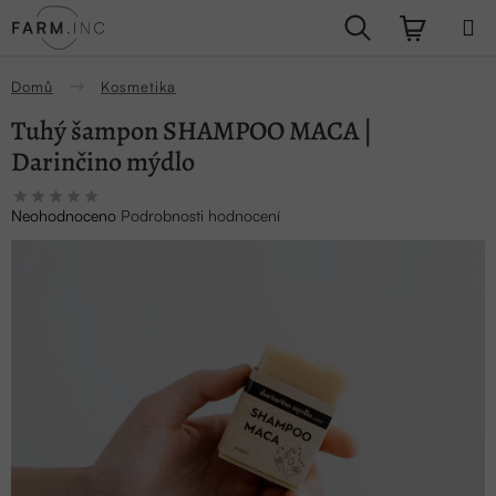
Přejít
Hledat
NÁKUPN
na
obsah
KOŠÍK
Domů
Kosmetika
Tuhý šampon SHAMPOO MACA |
Darinčino mýdlo
Průměrné
Neohodnoceno
Podrobnosti hodnocení
hodnocení
produktu
je
0,0
z
5
hvězdiček.