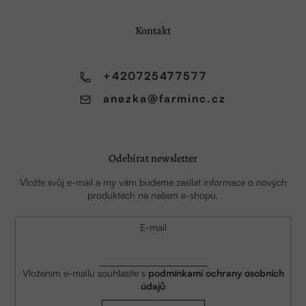
p
a
Kontakt
t
í
+420725477577
anezka
@
farminc.cz
Odebírat newsletter
Vložte svůj e-mail a my vám budeme zasílat informace o nových
produktech na našem e-shopu.
E-mail
Vložením e-mailu souhlasíte s
podmínkami ochrany osobních
údajů