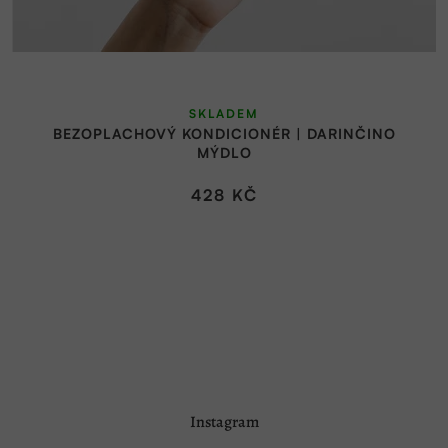
SKLADEM
BEZOPLACHOVÝ KONDICIONÉR | DARINČINO
MÝDLO
428 KČ
Z
Instagram
á