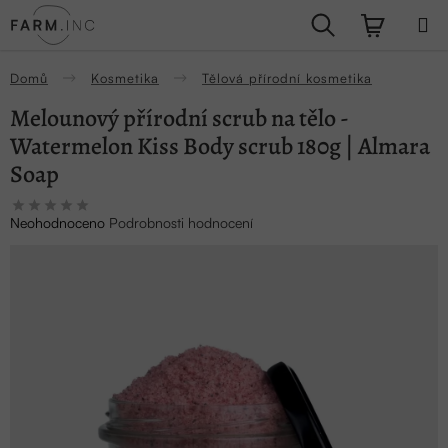
Přejít
Hledat
NÁKUPN
na
obsah
KOŠÍK
Domů
Kosmetika
Tělová přírodní kosmetika
Melounový přírodní scrub na tělo -
Watermelon Kiss Body scrub 180g | Almara
Soap
Průměrné
Neohodnoceno
Podrobnosti hodnocení
hodnocení
produktu
je
0,0
z
5
hvězdiček.