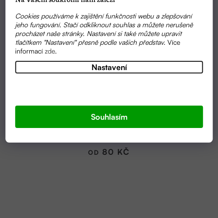
Cookies používáme k zajištění funkčnosti webu a zlepšování
jeho fungování. Stačí odkliknout souhlas a můžete nerušeně
procházet naše stránky. Nastavení si také můžete upravit
tlačítkem "Nastavení" přesně podle vašich představ.
Více
informací
zde
.
Nastavení
Průměrné
SKLADEM
hodnocení
Souhlasím
ŠLEHANÉ BAMBUCKÉ MÁSLO S KAKAOVÝM
produktu
MÁSLEM A VANILKOU | FARM.INC
je
5,0
80 KČ
OD
z
5
hvězdiček.