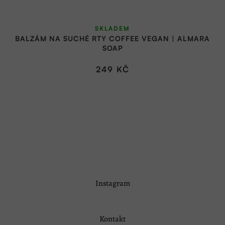
SKLADEM
BALZÁM NA SUCHÉ RTY COFFEE VEGAN | ALMARA
SOAP
249 KČ
Z
Instagram
á
p
a
Kontakt