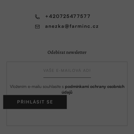
t
í
+420725477577
anezka
@
farminc.cz
Odebírat newsletter
Vložením e-mailu souhlasíte s
podmínkami ochrany osobních
údajů
PŘIHLÁSIT SE