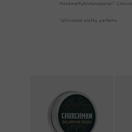
Hexamethylindanopyran*, Limonene
*přirozené složky parfému