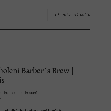
PRÁZDNÝ KOŠÍK
NÁKUPNÍ
KOŠÍK
holení Barber´s Brew |
is
Podrobnosti hodnocení
s
– sladká, kořenitá a svěží vůně.