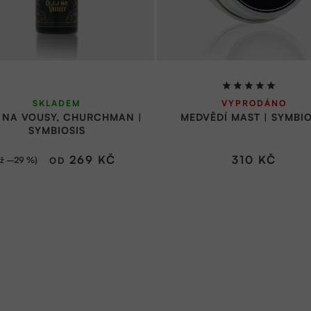
Průměrné
SKLADEM
VYPRODÁNO
hodnocení
 NA VOUSY, CHURCHMAN |
MEDVĚDÍ MAST | SYMBIO
produktu
SYMBIOSIS
je
5,0
269 KČ
310 KČ
až –29 %)
OD
z
5
hvězdiček.