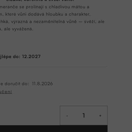
meranče se prolínají s chladivou mátou a
, které vůni dodává hloubku a charakter.
ehká, výrazná a nezaměnitelná vůně – svěží, ale
á, ale vyvážená.
l
jlépe do: 12.2027
 doručit do:
11.8.2026
učení