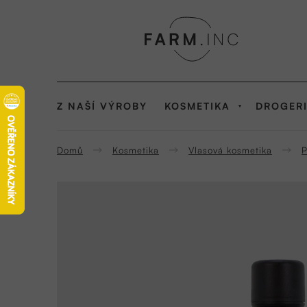
Přejít
na
obsah
Z NAŠÍ VÝROBY
KOSMETIKA
DROGER
Domů
Kosmetika
Vlasová kosmetika
P