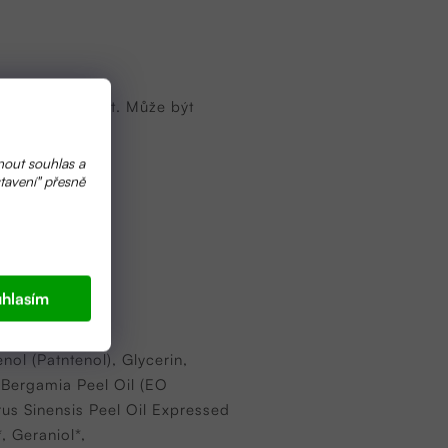
 nechte vstřebat. Může být
nout souhlas a
tavení" přesně
tle.
hlasím
nol (Patntenol), Glycerin,
m Bergamia Peel Oil (EO
us Sinensis Peel Oil Expressed
, Geraniol*,