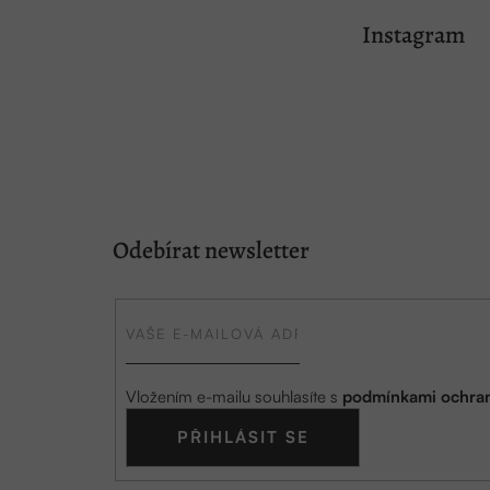
á
Instagram
p
a
t
í
Odebírat newsletter
Vložením e-mailu souhlasíte s
podmínkami ochran
PŘIHLÁSIT SE