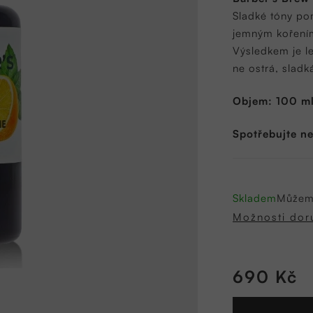
0,0
Sladké tóny po
z
jemným kořením
5
Výsledkem je l
hvězdiček.
ne ostrá, sladk
Objem: 100 m
Spotřebujte ne
Skladem
Můžeme
Možnosti dor
690 Kč
Měrná
cena: