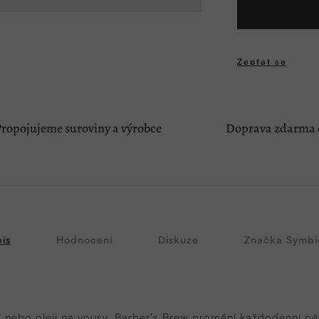
Zeptat se
ropojujeme suroviny a výrobce
Doprava zdarma o
is
Hodnocení
Diskuze
Značka
Symbio
nebo oleji na vousy, Barber’s Brew promění každodenní péči 