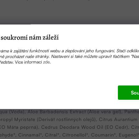
vody po holení na obličej, krk a kontury. Jemně rozetřete a
soukromí nám záleží
ouží jako lehká, osvěžující vůně.
áme k zajištění funkčnosti webu a zlepšování jeho fungování. Stačí odklik
ě procházet naše stránky. Nastavení si také můžete upravit tlačítkem "Nas
ři teplotě do +25 °C a nenechávejte na přímém slunečním svě
ředstav.
Více informací
zde
.
síců
Sou
qua (Voda), Aloe Barbadensis Extract (Aloe vera gel), Panthe
ropyl Myristate (Derivát rostlinných olejů), Citrus Aurantiu
(EO Máta peprná), Cedrus Deodara Wood Oil (EO Cedr), Citr
de*, Cinnamal*, Citral*, Citronellol*, Coumarin*, Eugenol*