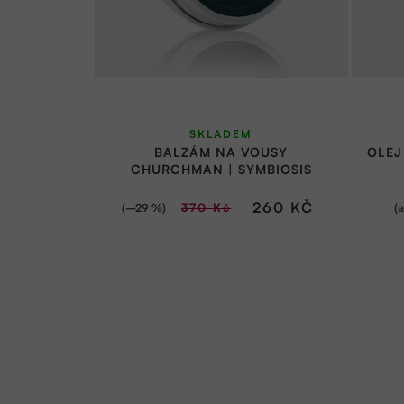
SKLADEM
BALZÁM NA VOUSY
OLEJ
CHURCHMAN | SYMBIOSIS
260 KČ
(–29 %)
(
370 Kč
Z