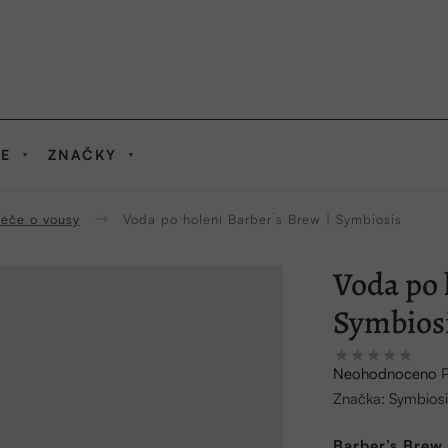
IE
ZNAČKY
éče o vousy
Voda po holení Barber´s Brew | Symbiosis
Voda po 
Symbios
Průměrné
Neohodnoceno
hodnocení
Značka:
Symbiosi
produktu
je
Barber’s Brew 