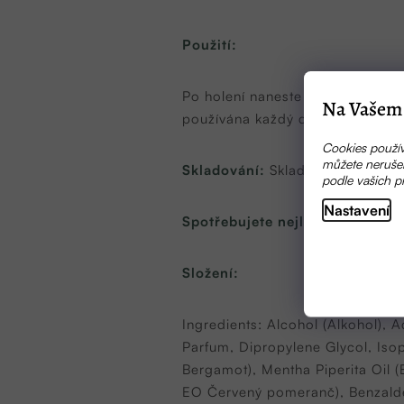
Použití:
Po holení naneste malé množství 
Na Vašem 
používána každý den a zároveň sl
Cookies použív
můžete nerušen
Skladování:
Skladujte nejlépe p
podle vašich p
Nastavení
Spotřebujete nejlépe do:
24 mě
Složení:
Ingredients: Alcohol (Alkohol), A
Parfum, Dipropylene Glycol, Isop
Bergamot), Mentha Piperita Oil 
EO Červený pomeranč), Benzaldehy