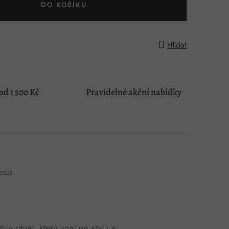
DO KOŠÍKU
Hlídat
d 1 500 Kč
Pravidelné akční nabídky
sis
v rituál, který voní po stylu a