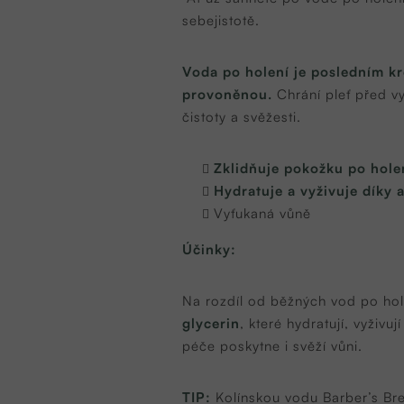
sebejistotě.
Voda po holení je posledním kr
provoněnou.
Chrání pleť před v
čistoty a svěžesti.
Zklidňuje pokožku po hole
Hydratuje a vyživuje díky 
Vyťukaná vůně
Účinky:
Na rozdíl od běžných vod po hol
glycerin
, které hydratují, vyživ
péče poskytne i svěží vůni.
TIP:
Kolínskou vodu Barber’s Bre