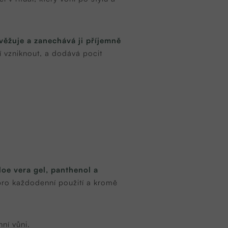
věžuje a zanechává ji příjemně
 vzniknout, a dodává pocit
loe vera gel, panthenol a
 pro každodenní použití a kromě
ní vůni.