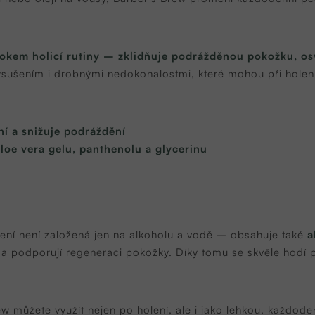
okem holicí rutiny – zklidňuje podrážděnou pokožku, os
ysušením i drobnými nedokonalostmi, které mohou při holení
ní a snižuje podráždění
aloe vera gelu, panthenolu a glycerinu
ení není založená jen na alkoholu a vodě – obsahuje také
a
ují a podporují regeneraci pokožky. Díky tomu se skvěle hodí
w můžete využít nejen po holení, ale i jako lehkou, každoden