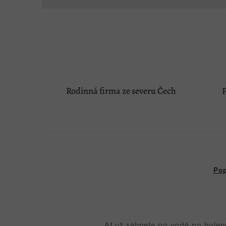
Rodinná firma ze severu Čech
P
Pop
Ať už sáhnete po vodě po holení 