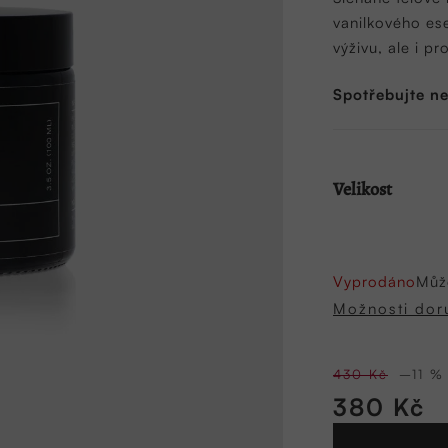
5,0
vanilkového ese
z
výživu, ale i pr
5
hvězdiček.
Spotřebujte n
Velikost
Vyprodáno
Můž
Možnosti dor
430 Kč
–11 %
380 Kč
Měrná