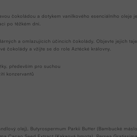
pravou čokoládou a dotykem vanilkového esenciálního oleje j
xaci po těžkém dni.
dárných a omlazujících účincích čokolády. Objevte jejich taj
vé čokolády a vžijte se do role Aztécké královny.
žky, především pro suchou
ití konzervantů
andlový olej), Butyrospermum Parkii Butter (Bambucké más
ma Cacao Seed Extract (Kakaová hmota), Persea Gratissima 