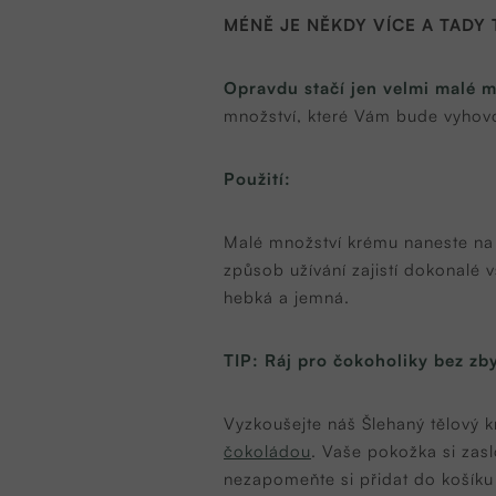
MÉNĚ JE NĚKDY VÍCE A TADY 
Opravdu stačí jen velmi malé 
množství, které Vám bude vyhovov
Použití:
Malé množství krému naneste na 
způsob užívání zajistí dokonalé 
hebká a jemná.
TIP:
Ráj pro čokoholiky bez zb
Vyzkoušejte náš Šlehaný tělový
čokoládou
. Vaše pokožka si zas
nezapomeňte si přidat do košíku 