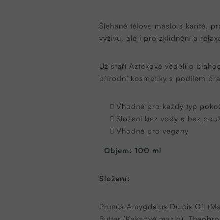
Šlehané tělové máslo s karité, 
výživu, ale i pro zklidnění a rela
Už staří Aztékové věděli o blaho
přírodní kosmetiky s podílem pra
Vhodné pro každý typ poko
Složení bez vody a bez použ
Vhodné pro vegany
Objem:
100 ml
Složení:
Prunus Amygdalus Dulcis Oil (M
Butter (Kakaové máslo), Theobro