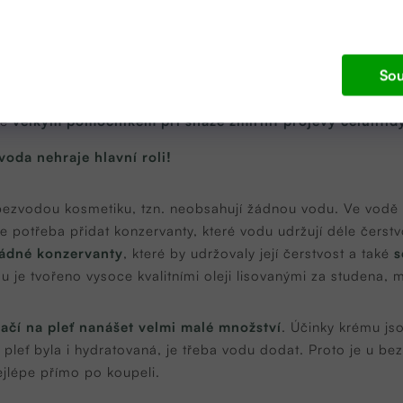
tamínů a minerálů, které
zanechávají pokožku hydratovanou
avě vypadající pokožku.
hny živiny absorbují do pokožky a dokonale ji vyživí.
Sou
čokoláda obsahuje kofein a theobromin, které jsou
prospěšn
ají při odbourávání tuků a snižují zadržování tekutin v poko
ké
velkým pomocníkem při snaze zmírnit projevy celulitid
oda nehraje hlavní roli!
bezvodou kosmetiku, tzn. neobsahují žádnou vodu. Ve vodě s
 potřeba přidat konzervanty, které vodu udržují déle čerstv
žádné konzervanty
, které by udržovaly její čerstvost a také
s
 je tvořeno vysoce kvalitními oleji lisovanými za studena, m
tačí na pleť nanášet velmi malé množství
. Účinky krému js
ak pleť byla i hydratovaná, je třeba vodu dodat. Proto je u b
ejlépe přímo po koupeli.