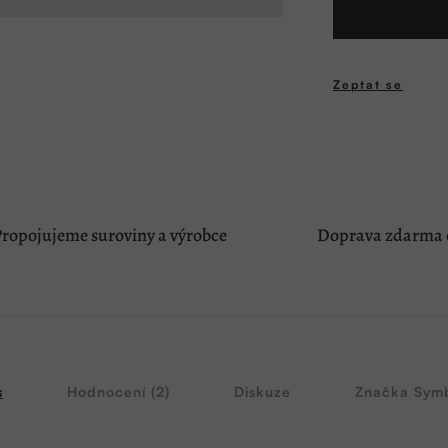
cena:
Zeptat se
ropojujeme suroviny a výrobce
Doprava zdarma o
s
Hodnocení (2)
Diskuze
Značka
Symb