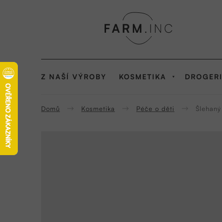
Přejít
na
obsah
Z NAŠÍ VÝROBY
KOSMETIKA
DROGER
Domů
Kosmetika
Péče o děti
Šlehaný