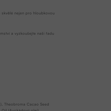
e skvělé nejen pro hloubkovou
emství a vyzkoušejte naši řadu
lo), Theobroma Cacao Seed
Oil (Avokádový olej),