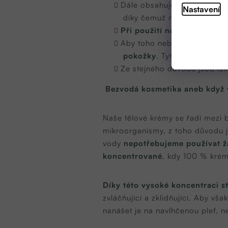
Dále obsahuje celou řadu vi
Nastavení
díky čemuž nám zajistí zdr
Při použití na kůži se všec
Aby toho nebylo málo, tak 
pokožky
. Tyto látky pomáh
Ze stejného důvodu jsou ta
Bezvodá kosmetika aneb když v
Naše tělové krémy se řadí mezi 
mikroorganismy, z toho důvodu je
vody
nepotřebujeme používat 
koncentrované
, kdy 100 % krému
Díky této vysoké koncentraci s
zvláčňující a zklidňující. Aby vš
nanášet je na navlhčenou pleť, n