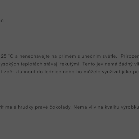
ců
 +25 °C a nenechávejte na přímém slunečním světle.
Přiroze
 vysokých teplotách stávají tekutými. Tento jev nemá žádný vl
 zpět ztuhnout do lednice nebo ho můžete využívat jako peču
t malé hrudky pravé čokolády. Nemá vliv na kvalitu výrobk