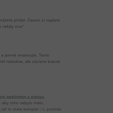
můžete přidat. Časem si najdete
e někdy více".
 a jemně vmasírujte. Tento
leť neleskne, ale zůstane krásně
ným peelingem s pravou
A aby toho nebylo málo,
u
(ať to máte komplet :-), protože