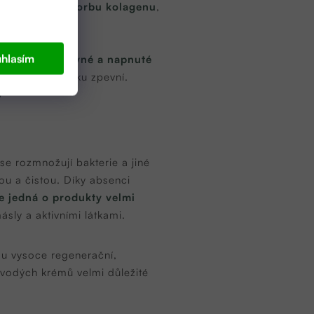
 a posilují tvorbu kolagenu
,
hlasím
é k získání pevné a napnuté
žce, čímž pokožku zpevní.
y
e rozmnožují bakterie a jiné
ou a čistou. Díky absenci
e jedná o produkty velmi
ásly a aktivními látkami.
ou vysoce regenerační,
ezvodých krémů velmi důležité