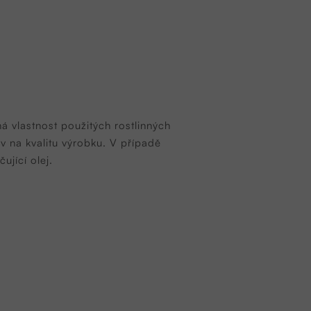
ná vlastnost použitých rostlinných
iv na kvalitu výrobku. V případě
jící olej.
u