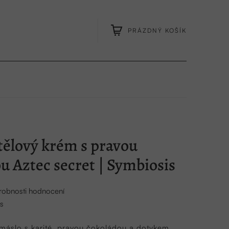
PRÁZDNÝ KOŠÍK
NÁKUPNÍ
KOŠÍK
tělový krém s pravou
u Aztec secret | Symbiosis
robnosti hodnocení
s
 máslo s karité, pravou čokoládou a dotykem