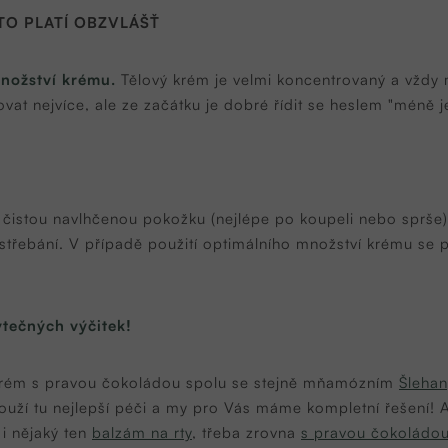
TO PLATÍ OBZVLÁŠŤ
množství krému.
Tělový krém je velmi koncentrovaný a vždy 
at nejvíce, ale ze začátku je dobré řídit se heslem "méně j
čistou navlhčenou pokožku (nejlépe po koupeli nebo sprše)
vstřebání. V případě použití optimálního množství krému se p
ytečných výčitek!
 krém s pravou čokoládou spolu se stejně mňamózním
Šleha
louží tu nejlepší péči a my pro Vás máme kompletní řešení! 
i nějaký ten
balzám na rty
, třeba zrovna
s pravou čokoládo