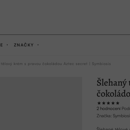
IE
ZNAČKY
 tělový krém s pravou čokoládou Aztec secret | Symbiosis
Šlehaný 
čokoládo
Průměrné
2 hodnocení
Pod
hodnocení
Značka:
Symbiosi
produktu
je
Šlehané tělové