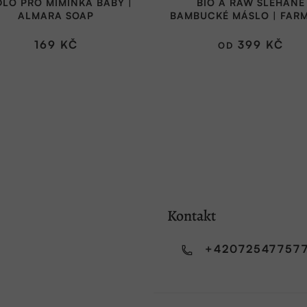
LO PRO MIMINKA BABY |
BIO A RAW ŠLEHANÉ
produktu
ALMARA SOAP
BAMBUCKÉ MÁSLO | FARM
je
5,0
169 KČ
399 KČ
OD
z
5
hvězdiček.
Kontakt
+42072547757