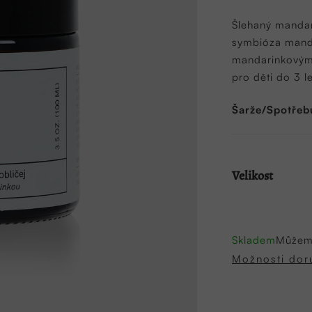
produktu
je
Šlehaný mandar
5,0
symbióza mandl
z
mandarinkovým 
5
pro děti do 3 l
hvězdiček.
Šarže/Spotřeb
Velikost
Skladem
Můžeme
Možnosti dor