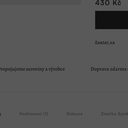
430 Kč
Měrná
cena:
Zeptat se
ropojujeme suroviny a výrobce
Doprava zdarma o
s
Hodnocení (1)
Diskuze
Značka
Symb