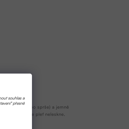
nout souhlas a
tavení" přesně
 po koupeli nebo sprše) a jemně
nožství krému se pleť neleskne,