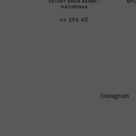
DĚTSKÝ KRÉM BAMBI |
MÝD
produktu
NATURINKA
je
5,0
295 KČ
OD
z
5
hvězdiček.
Z
á
Instagram
p
a
t
í