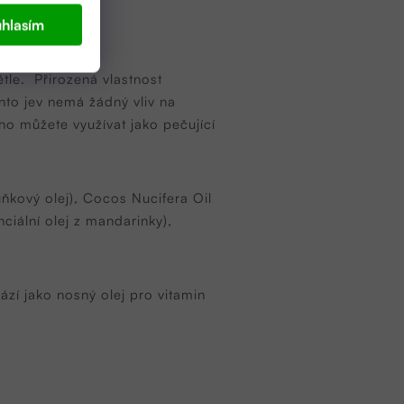
hlasím
ětle.
Přirozená vlastnost
ento jev nemá žádný vliv na
ho můžete využívat jako pečující
ňkový olej), Cocos Nucifera Oil
ciální olej z mandarinky),
zí jako nosný olej pro vitamin