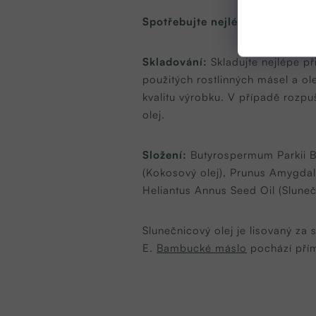
Spotřebujte nejlépe do:
8 měsí
Skladování:
Skladujte nejlépe p
použitých rostlinných másel a ole
kvalitu výrobku. V případě rozpu
olej.
Složení:
Butyrospermum Parkii Bu
(Kokosový olej), Prunus Amygdalus
Heliantus Annus Seed Oil (Sluneč
Slunečnicový olej je lisovaný za
E.
Bambucké máslo
pochází př