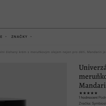
IE
ZNAČKY
ální šlehaný krém s meruňkovým olejem nejen pro děti, Mandarin jel
Univerzá
meruňkov
Mandarin
Průměrné
1 hodnocení
Podr
hodnocení
Značka:
Symbiosi