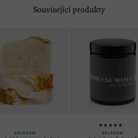
Související produkty
Průměrné
SKLADEM
SKLADEM
hodnocení