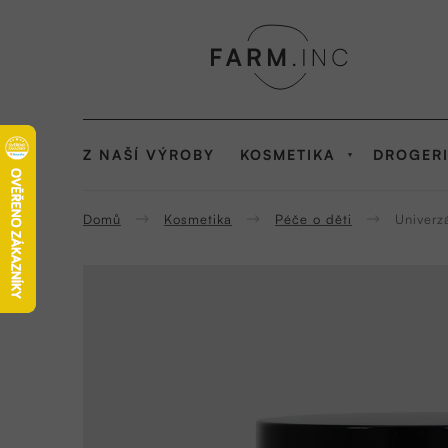
Přejít
na
obsah
Z NAŠÍ VÝROBY
KOSMETIKA
DROGER
Domů
Kosmetika
Péče o děti
Univerz