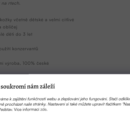
 na rtech.
žky včetně dětské a velmi citlivé
 obličej
é děti do 3 let
užití konzervantů
ní výroba, 100% české
soukromí nám záleží
áme k zajištění funkčnosti webu a zlepšování jeho fungování. Stačí odklik
ě procházet naše stránky. Nastavení si také můžete upravit tlačítkem "Nas
este na čistou navlhčenou pokožku těla a obličeje (nejlépe
ředstav.
Více informací
zde
.
 zajistí dokonalé vstřebání. V případě použití optimálního m
á.