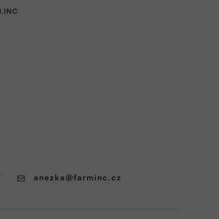
.INC
7
anezka
@
farminc.cz