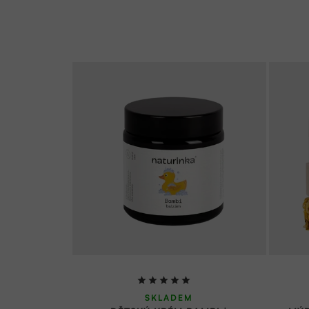
Průměrné
SKLADEM
hodnocení