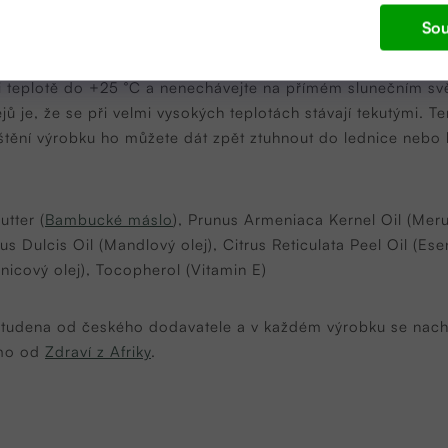
Sou
ců
ři teplotě do +25 °C a nenechávejte na přímém slunečním sv
jů je, že se při velmi vysokých teplotách stávají tekutými. T
štění výrobku ho můžete dát zpět ztuhnout do lednice nebo 
tter (
Bambucké máslo
), Prunus Armeniaca Kernel Oil (Meru
 Dulcis Oil (Mandlový olej), Citrus Reticulata Peel Oil (Esen
nicový olej), Tocopherol (Vitamin E)
 studena od českého dodavatele a v každém výrobku se nachá
ímo od
Zdraví z Afriky
.