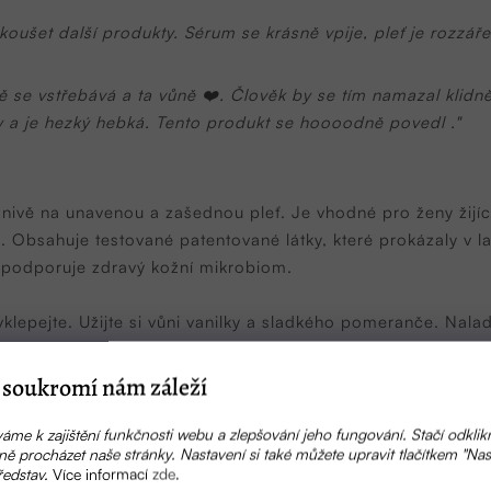
ušet další produkty. Sérum se krásně vpije, pleť je rozzář
 se vstřebává a ta vůně ❤️. Člověk by se tím namazal klidně 
 a je hezký hebká. Tento produkt se hoooodně povedl ."
nivě na unavenou a zašednou pleť. Je vhodné pro ženy žijíc
ti. Obsahuje testované patentované látky, které prokázaly v la
a podporuje zdravý kožní mikrobiom.
vklepejte. Užijte si vůni vanilky a sladkého pomeranče. Nala
te si, než celý ten denní shon zase začne.
soukromí nám záleží
ěnou pleť. Aplikujte jemným vklepáním prsty. Jedna kapka st
tivnícxh látek na celý den. Sérum se vpije do pleti více, než
áme k zajištění funkčnosti webu a zlepšování jeho fungování. Stačí odklik
ě procházet naše stránky. Nastavení si také můžete upravit tlačítkem "Nas
zevnitř. Sérum tedy rozhodně není poslední prstvou vaší denn
ředstav.
Více informací
zde
.
leť s SPF (například ALONG COMES MARY)