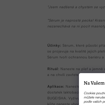
"Jsem nadšená a chystám se vyzko
"Sérum je naprostá pecka! Krásně
nezanechává na ni pocit masnoty
Účinky:
Sérum, které působí příz
se projevuje na kvalitě jejich ple
Sérum tvoří ochrannou bariéru 
Rituál
: Naneste na pleť a jemně 
a na chvíli zavřete oči a odpočiň
Na Vašem 
Aplikace:
Naneste ráno na vyčišt
dostatek laktobacilů a dalších ak
Cookies použív
můžete nerušen
BUGEISHA. Vyživuje aktivně pleť 
podle vašich p
kůže naneste vhodný krém na p