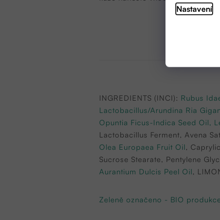
Nastavení
I
NGREDIENTS (INCI)
:
Rubus Idae
Lactobacillus/Arundina Ria Gigan
Opuntia Ficus-Indica Seed Oil
,
L
Lac
tobacillus Ferment, Avena Sa
Olea Europaea Fruit Oil
, Capryl
Sucrose Stearate, Pentylene Gly
Aurantium Dulcis Peel Oil
, LIMON
Zeleně označeno - BIO produkc