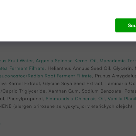
Sou
us Fruit Water
,
Argania Spinosa Kernel Oil
,
Macadamia Terni
tea Ferment Filtrate
, Helianthus Annuus Seed Oil, Glycerin, 
euconostoc/Radish Root Ferment Filtrate
, Prunus Amygdalus 
tiva Kernel Extract, Glycine Soya Seed Extract, Laminaria O
ic/Capric Triglyceride, Xanthan Gum, Sodium Benzoate, Pota
col, Phenylpropanol,
Simmondsia Chinensis Oil, Vanilla Planifo
ENE (alergen přirozeně se vyskytující v éterických olejích)
e