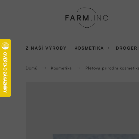
Přejít
na
obsah
Z NAŠÍ VÝROBY
KOSMETIKA
DROGER
Domů
Kosmetika
Pleťová přírodní kosmetik