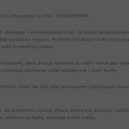
jších antioxidantů na trhu - ASTAXANTHIN.
d, získávaný z mikroskopických řas. Je silným antioxidantem,
ed oxidačním stresem. Pomáhá stimulovat tvorbu kolagenu, z
 svěží a mladistvý vzhled.
ntioxidantů, které pracují výhradně ve vnitřní vrstvě jako be
 umožňuje eliminovat volné radikály vně i uvnitř buňky.
záření a chrání tak kůži před poškozením způsobeným slun
o, že astaxanthin zvyšuje vlhkost (hydrataci) pokožky, zadržo
), elasticitu pokožky, eliminuje jemné vrásky.