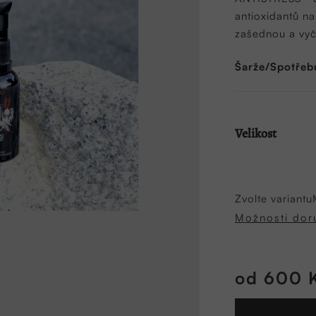
5,0
antioxidantů na
z
zašednou a vyče
5
hvězdiček.
Šarže/Spotřeb
Velikost
Zvolte variantu
Možnosti dor
od
600 
Měrná
cena: