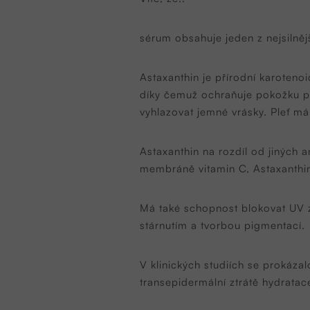
sérum obsahuje jeden z nejsilně
Astaxanthin je přírodní karotenoi
díky čemuž ochraňuje pokožku př
vyhlazovat jemné vrásky. Pleť má
Astaxanthin na rozdíl od jiných a
membráně vitamin C, Astaxanthin
Má také schopnost blokovat UV 
stárnutím a tvorbou pigmentací.
V klinických studiích se prokázal
transepidermální ztrátě hydratace