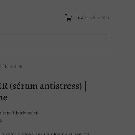
PRÁZDNÝ KOŠÍK
NÁKUPNÍ
KOŠÍK
| Florentine
R (sérum antistress) |
ne
obnosti hodnocení
e
ikátní pleťové sérum plné nejsilnějších