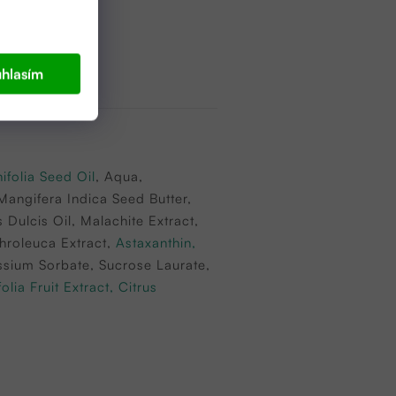
hlasím
folia Seed Oil
, Aqua,
Mangifera Indica Seed Butter,
Dulcis Oil, Malachite Extract,
chroleuca Extract,
Astaxanthin,
ssium Sorbate, Sucrose Laurate,
lia Fruit Extract, Citrus