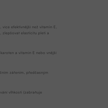
 více efektivnější než vitamin E,
lepšovat elasticitu pleti a
takaroten a vitamín E nebo vnější
ečním zářením, předčasným
vání vlhkosti (zabraňuje