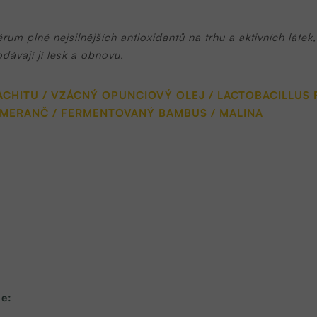
rum plné nejsilnějších antioxidantů na trhu a aktivních látek
ávají jí lesk a obnovu.
HITU / VZÁCNÝ OPUNCIOVÝ OLEJ / LACTOBACILLUS F
OMERANČ / FERMENTOVANÝ BAMBUS / MALINA
ne: