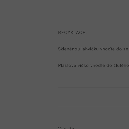
RECYKLACE:
Skleněnou lahvičku vhoďte do ze
Plastové víčko vhoďte do žlutého
Víte, že..