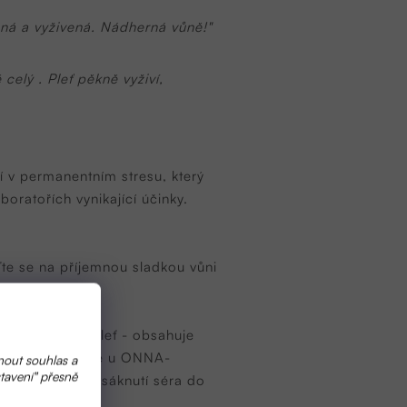
ená a vyživená. Nádherná vůně!"
celý . Pleť pěkně vyživí,
í v permanentním stresu, který
boratořích vynikající účinky.
ďte se na příjemnou sladkou vůni
ačí na celou pleť - obsahuje
 jste třeba zvyklé u ONNA-
nout souhlas a
tavení" přesně
í rutiny - po vsáknutí séra do