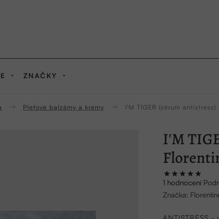
IE
ZNAČKY
a
Pleťové balzámy a krémy
I'M TIGER (sérum antistress) 
I'M TIGE
Florenti
Průměrné
1 hodnocení
Podr
hodnocení
Značka:
Florentin
produktu
je
ANTISTRESS - un