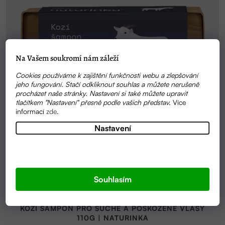
Na Vašem soukromí nám záleží
Cookies používáme k zajištění funkčnosti webu a zlepšování
jeho fungování. Stačí odkliknout souhlas a můžete nerušeně
procházet naše stránky. Nastavení si také můžete upravit
tlačítkem "Nastavení" přesně podle vašich představ.
Více
informací
zde
.
Nastavení
Souhlasím
Průměrné
SKLADEM
hodnocení
KOZÍ ŠAMPON PRO SUCHÉ A POŠKOZENÉ VLASY
produktu
110G | NATURINKA
je