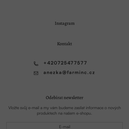
Z
Instagram
á
p
a
Kontakt
t
í
+420725477577
anezka
@
farminc.cz
Odebírat newsletter
Vložte svůj e-mail a my vám budeme zasílat informace o nových
produktech na našem e-shopu.
E-mail