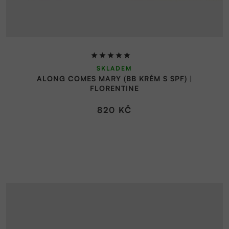
Průměrné
SKLADEM
hodnocení
ALONG COMES MARY (BB KRÉM S SPF) |
produktu
FLORENTINE
je
5,0
820 KČ
z
5
hvězdiček.