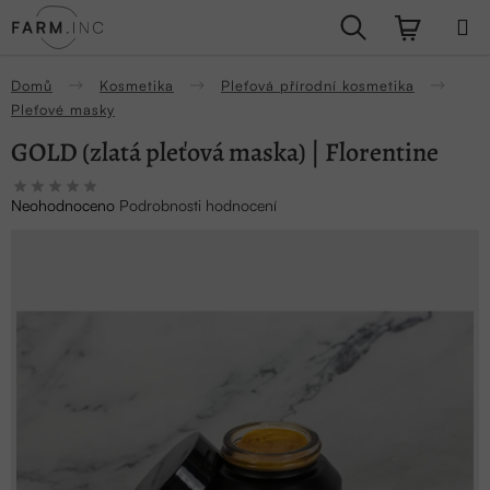
Přejít
Hledat
NÁKUPN
na
obsah
KOŠÍK
Domů
Kosmetika
Pleťová přírodní kosmetika
Pleťové masky
GOLD (zlatá pleťová maska) | Florentine
Průměrné
Neohodnoceno
Podrobnosti hodnocení
hodnocení
produktu
je
0,0
z
5
hvězdiček.