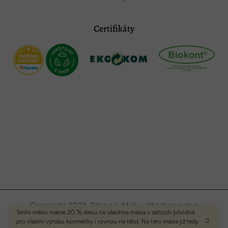
Certifikáty
Copyright 2026
Zdraví z Afriky
. Všechna práva
Tento měsíc máme 20 % slevu na všechna másla v sáčcích (vhodné
vyhrazena.
Upravit nastavení cookies
pro vlastní výrobu kosmetiky i rovnou na tělo). Na tato másla již tedy