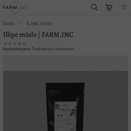
Přejít
Hledat
NÁKUPN
na
obsah
KOŠÍK
Domů
Z naší výroby
Illipe máslo | FARM.INC
Průměrné
Neohodnoceno
Podrobnosti hodnocení
hodnocení
produktu
je
0,0
z
5
hvězdiček.