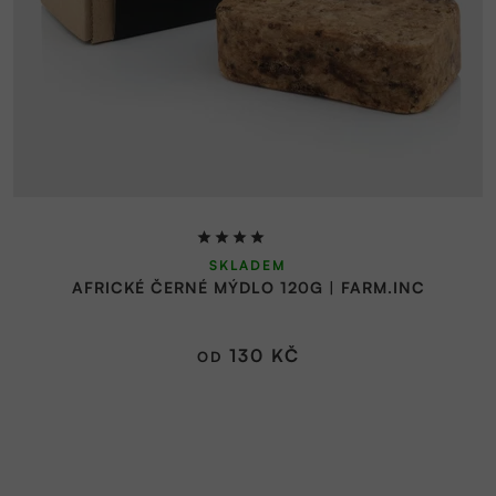
Průměrné
SKLADEM
hodnocení
AFRICKÉ ČERNÉ MÝDLO 120G | FARM.INC
produktu
je
4,9
130 KČ
OD
z
5
hvězdiček.