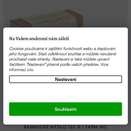
Na Vašem soukromí nám záleží
Cookies používáme k zajištění funkčnosti webu a zlepšování
jeho fungování. Stačí odkliknout souhlas a můžete nerušeně
procházet naše stránky. Nastavení si také můžete upravit
tlačítkem "Nastavení" přesně podle vašich představ.
Více
informací
zde
.
Nastavení
Souhlasím
Průměrné
SKLADEM
hodnocení
BAMBUCKÉ MÝDLO 120 G | FARM.INC
produktu