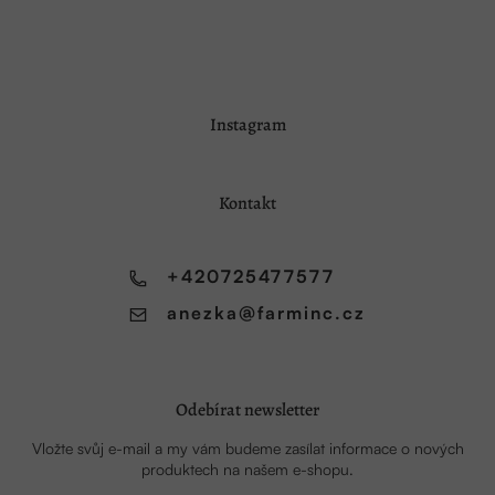
Z
Instagram
á
p
a
Kontakt
t
í
+420725477577
anezka
@
farminc.cz
Odebírat newsletter
Vložte svůj e-mail a my vám budeme zasílat informace o nových
produktech na našem e-shopu.