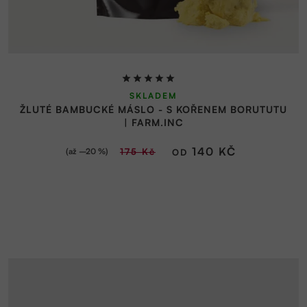
Průměrné
SKLADEM
hodnocení
ŽLUTÉ BAMBUCKÉ MÁSLO - S KOŘENEM BORUTUTU
produktu
| FARM.INC
je
5,0
140 KČ
(až –20 %)
175 Kč
OD
z
5
hvězdiček.