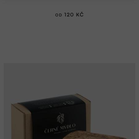
je
5,0
120 KČ
OD
z
5
hvězdiček.