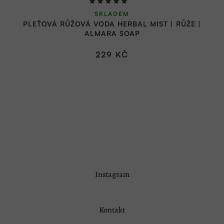
Průměrné
SKLADEM
hodnocení
PLEŤOVÁ RŮŽOVÁ VODA HERBAL MIST | RŮŽE |
produktu
ALMARA SOAP
je
5,0
229 KČ
z
5
hvězdiček.
Z
Instagram
á
p
a
Kontakt