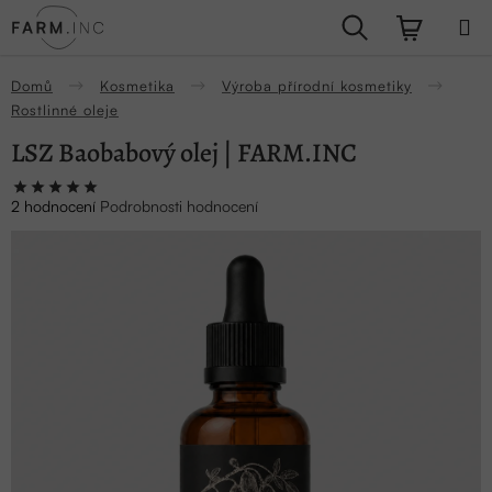
Přejít
Hledat
NÁKUPN
na
obsah
KOŠÍK
Domů
Kosmetika
Výroba přírodní kosmetiky
Rostlinné oleje
LSZ Baobabový olej | FARM.INC
Průměrné
2 hodnocení
Podrobnosti hodnocení
hodnocení
produktu
je
5,0
z
5
hvězdiček.