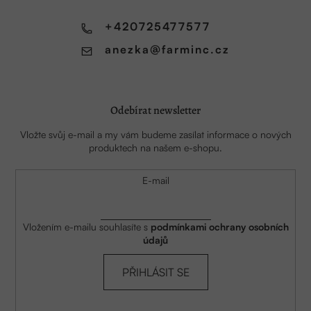
t
í
+420725477577
anezka
@
farminc.cz
Odebírat newsletter
Vložte svůj e-mail a my vám budeme zasílat informace o nových
produktech na našem e-shopu.
E-mail
Vložením e-mailu souhlasíte s
podmínkami ochrany osobních
údajů
PŘIHLÁSIT SE