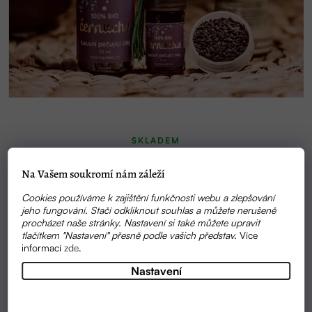
SKLADEM
100% BIO ČERNUCHOVÝ OLEJ| MAROQUEEN
Na Vašem soukromí nám záleží
275 KČ
Cookies používáme k zajištění funkčnosti webu a zlepšování
jeho fungování. Stačí odkliknout souhlas a můžete nerušeně
procházet naše stránky. Nastavení si také můžete upravit
tlačítkem "Nastavení" přesně podle vašich představ.
Více
informací
zde
.
Nastavení