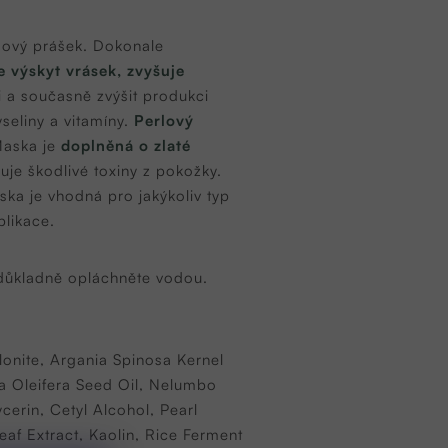
osový prášek. Dokonale
e výskyt vrásek, zvyšuje
i a současně zvýšit produkci
eliny a vitamíny.
Perlový
 Maska je
doplněná o zlaté
uje škodlivé toxiny z pokožky.
ska je vhodná pro jakýkoliv typ
plikace.
é důkladně opláchněte vodou.
onite, Argania Spinosa Kernel
a Oleifera Seed Oil, Nelumbo
cerin, Cetyl Alcohol, Pearl
eaf Extract, Kaolin, Rice Ferment