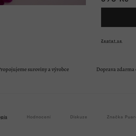
Měrná
cena:
Zeptat se
ropojujeme suroviny a výrobce
Doprava zdarma o
pis
Hodnocení
Diskuze
Značka
Puar