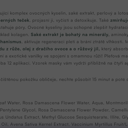
jící komplex ovocných kyselin, saké extrakt, perlový a lot
černých teček
, projasní ji, vyčistí a detoxikuje. Také
zmírňuj
 stahuje póry. Ovocné kyseliny jsou schopné zlepšit hydratac
říklad kolagen.
Saké extrakt je bohatý na minerály,
aminokys
chanismus
, aktivuje regeneraci pleti a brání ztrátě vlhkosti.
 z růže, olej z dračího ovoce a o růžový jíl,
který absorb
lní a exotické vanilky ve spojení s omamnou růží! Pleťová ma
uba 12 aplikací. Vzorek masky vám vydrží přibližně na čtyři a
 očištěnou pokožku obličeje, nechte působit 15 minut a pot
Leaf Water, Rosa Damascena Flower Water, Aqua, Montmorill
 Pentylene Glycol, Rosa Damascena Flower Powder, Camelli
 Undatus Extract, Methyl Glucose Sesquistearate, Illite, Gly
il, Avena Sativa Kernel Extract, Vaccinium Myrtillus Fruit/L