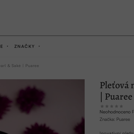
IE
ZNAČKY
arl & Saké | Puaree
Pleťová 
| Puaree
Průměrné
Neohodnoceno
hodnocení
Značka:
Puaree
produktu
je
Inovativní ple