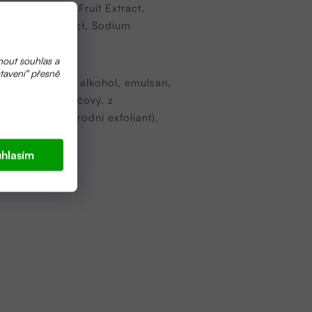
t, Citrus Limon Fruit Extract,
Saccharum Extract, Sodium
nout souhlas a
tavení" přesně
onzervant, cetyl alkohol, emulsan,
ronový, pomerančový, z
lite (zlatý přírodní exfoliant),
hlasím