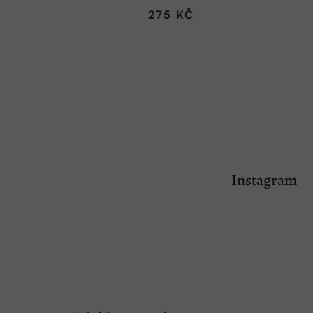
275 KČ
Z
á
Instagram
p
a
t
í