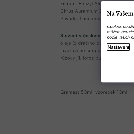
Filtrate, Benzyl Alcohol, Perlite,
Citrus Aurantium Dulcis Fruit E
Na Vašem 
Phytate, Leuconostoc/Radish Root
Cookies použív
můžete nerušen
Složení v českém znění:
květino
podle vašich p
oleje (z dračího ovoce, arganový,
Nastavení
javorového sirupu, z cukrové třtin
růžový jíl, lotos pudr, perlový pr
Gramáž: 50ml, vzoreček 10ml