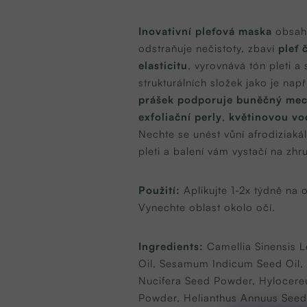
Inovativní pleťová maska
obsahu
odstraňuje nečistoty, zbaví
pleť 
elasticitu
, vyrovnává tón pleti a
strukturálních složek jako je nap
prášek podporuje buněčný me
exfoliační perly
,
květinovou vodu
Nechte se unést vůní afrodiziaká
pleti a balení vám vystačí na zhr
Použití:
Aplikujte 1-2x týdně na
Vynechte oblast okolo očí.
Ingredients:
Camellia Sinensis 
Oil, Sesamum Indicum Seed Oil,
Nucifera Seed Powder, Hylocereus
Powder, Helianthus Annuus Seed O