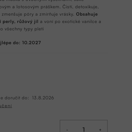
ovým a lotosovým práškem. Čistí, detoxikuje,
, zmenšuje póry a zmírňuje vrásky.
Obsahuje
í perly, růžový jíl
a voní po exotické vanilce a
o všechny typy pleti
jlépe do: 10.2027
 doručit do:
13.8.2026
učení