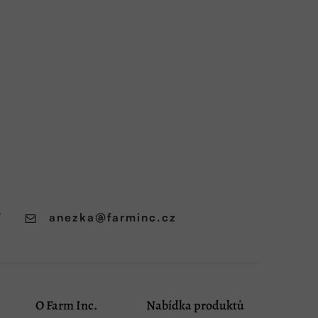
7
anezka
@
farminc.cz
O Farm Inc.
Nabídka produktů