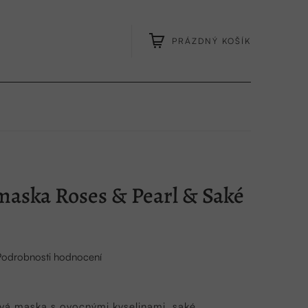
PRÁZDNÝ KOŠÍK
NÁKUPNÍ
KOŠÍK
maska Roses & Pearl & Saké
Podrobnosti hodnocení
ťová maska s ovocnými kyselinami, saké