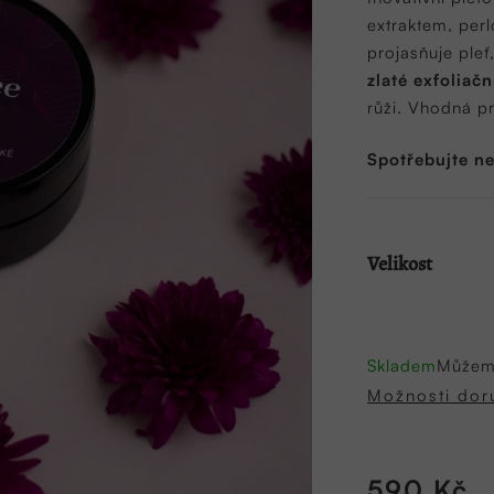
0,0
extraktem, perl
z
projasňuje pleť
5
zlaté exfoliačn
hvězdiček.
růži. Vhodná pr
Spotřebujte ne
Velikost
Skladem
Můžeme
Možnosti dor
590 Kč