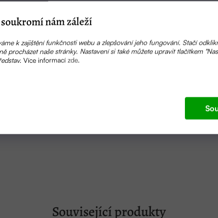
 Vanilla Planifolia Fruit Extract, Saccharum Officinarum Extrac
xtract, Rosa Damascena Extract, Dehydroacetic Acid, Acer 
soukromí nám záleží
 Ferment Filtrate, Alcohol.
áme k zajištění funkčnosti webu a zlepšování jeho fungování. Stačí odklik
ě procházet naše stránky. Nastavení si také můžete upravit tlačítkem "Nas
vá voda (růže, zelený čaj), voda, pentylen glykol, přírodní k
ředstav.
Více informací
zde
.
 vanilkový, kamelie), extrakty (sake, z ovsa, borůvkový, cit
y), vanilka oleoresin, růže absolue, pudr z damašské růže, per
ášek
Sou
Související produkty