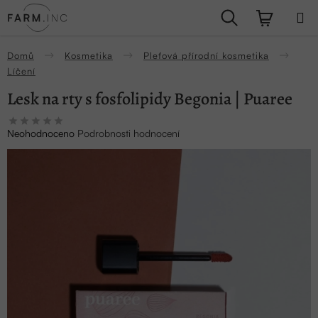
Přejít
Hledat
NÁKUPN
na
obsah
KOŠÍK
Domů
Kosmetika
Pleťová přírodní kosmetika
Líčení
Lesk na rty s fosfolipidy Begonia | Puaree
Průměrné
Neohodnoceno
Podrobnosti hodnocení
hodnocení
produktu
je
0,0
z
5
hvězdiček.