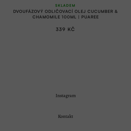
SKLADEM
DVOUFÁZOVÝ ODLIČOVACÍ OLEJ CUCUMBER &
CHAMOMILE 100ML | PUAREE
339 KČ
Z
Instagram
á
p
a
Kontakt
t