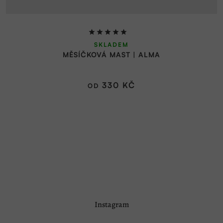
Průměrné
SKLADEM
hodnocení
MĚSÍČKOVÁ MAST | ALMA
produktu
je
5,0
330 KČ
OD
z
5
hvězdiček.
Z
Instagram
á