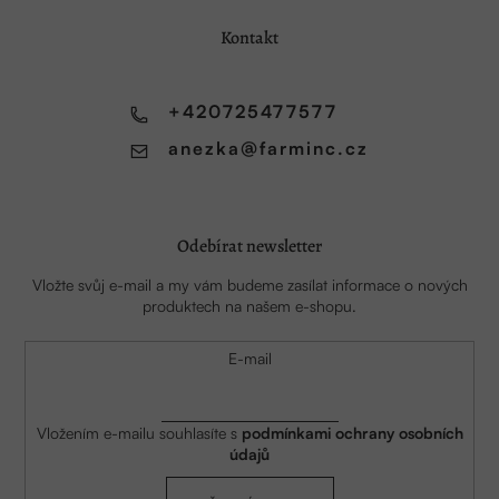
p
a
Kontakt
t
í
+420725477577
anezka
@
farminc.cz
Odebírat newsletter
Vložte svůj e-mail a my vám budeme zasílat informace o nových
produktech na našem e-shopu.
E-mail
Vložením e-mailu souhlasíte s
podmínkami ochrany osobních
údajů