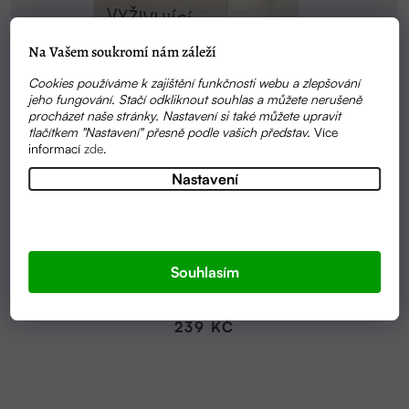
Na Vašem soukromí nám záleží
Cookies používáme k zajištění funkčnosti webu a zlepšování
jeho fungování. Stačí odkliknout souhlas a můžete nerušeně
procházet naše stránky. Nastavení si také můžete upravit
tlačítkem "Nastavení" přesně podle vašich představ.
Více
informací
zde
.
Nastavení
Průměrné
SKLADEM
hodnocení
Souhlasím
BALZÁM NA RUCE HAND BALM ORIGINAL 40ML |
produktu
ALMARA SOAP
je
5,0
239 KČ
z
5
hvězdiček.