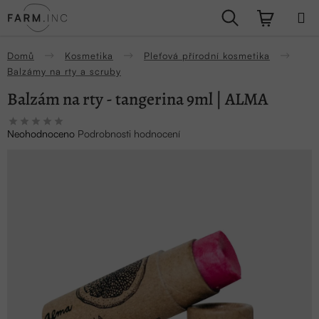
Přejít
Hledat
NÁKUPN
na
obsah
KOŠÍK
Domů
Kosmetika
Pleťová přírodní kosmetika
Balzámy na rty a scruby
Balzám na rty - tangerina 9ml | ALMA
Průměrné
Neohodnoceno
Podrobnosti hodnocení
hodnocení
produktu
je
0,0
z
5
hvězdiček.