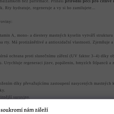
 balzámkem bez parfemace. Přináší
přírodní péči pro citlivé 
. Rty hydratuje, regeneruje a vy si ho zamilujete...
roviny:
tamin A, mono- a diestery mastných kyselin vytváří strukturu
a rty. Má protizánětlivé a antioxidační vlastnosti. Zjemňuje 
írná ochrana proti slunečnímu záření (UV faktor 3–4) díky o
su. Urychluje regeneraci jizev, popálenin, hmyzích štípanců a 
ožením díky převažujícímu zastoupení nasycených mastných ky
ky.
tnější suroviny.
soukromí nám záleží
odíl nenasycených mastných kyselin, minerálů, přírodních ant