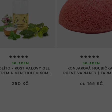
Průměrné
Průměrné
SKLADEM
SKLADEM
hodnocení
hodnocení
OLÍTO - KOSTIVALOVÝ GEL
KONJAKOVÁ HOUBIČKA
produktu
produktu
FREM A MENTHOLEM 50ML
RŮZNÉ VARIANTY | FARM
je
je
| VESELÁ BOMBA
5,0
5,0
250 KČ
165 KČ
OD
z
z
5
5
hvězdiček.
hvězdiček.