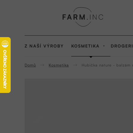
Přejít
na
obsah
KOSMETIKA
Z NAŠÍ VÝROBY
DROGER
Domů
Kosmetika
Hubička nature - balzám 