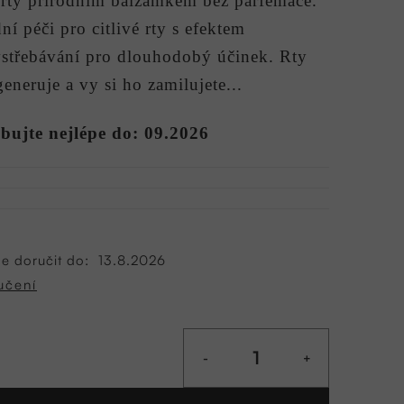
 rty přírodním balzámkem bez parfemace.
dní péči pro citlivé rty s efektem
střebávání pro dlouhodobý účinek. Rty
generuje a vy si ho zamilujete...
bujte nejlépe do: 09.2026
 doručit do:
13.8.2026
učení