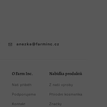
7
anezka
@
farminc.cz
O Farm Inc.
Nabídka produktů
Náš příběh
Z naší výroby
Podporujeme
Přírodní kosmetika
Kontakt
Značky