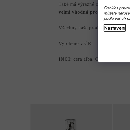
Také má výrazné zjemňující a hy
Cookies použív
velmi vhodná pro suchou a podr
můžete nerušen
podle vašich p
Nastavení
Všechny naše produkty děláme poc
Vyrobeno v ČR.
INCI:
cera alba, Olea Europaea 