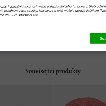
dratační účinky díky podpoře tvorby kolagenu ve tkáních. Ko
áme k zajištění funkčnosti webu a zlepšování jeho fungování. Stačí odklik
ážděnou pleť se sklonem k zánětům a alergiím
ě procházet naše stránky. Nastavení si také můžete upravit tlačítkem "Nas
ředstav.
Více informací
zde
.
tivě a s láskou.
Sou
Fruit Oil, Butyrospermum Parkii Butter, Cocos Nucifera Oil,
Související produkty