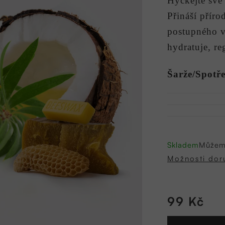
Hýčkejte své
0,0
Přináší příro
z
postupného v
5
hvězdiček.
hydratuje, re
Šarže/Spotře
Skladem
Můžeme
Možnosti dor
99 Kč
Měrná