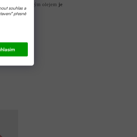
smetika s olivovým olejem
je
nout souhlas a
tavení" přesně
hlasím