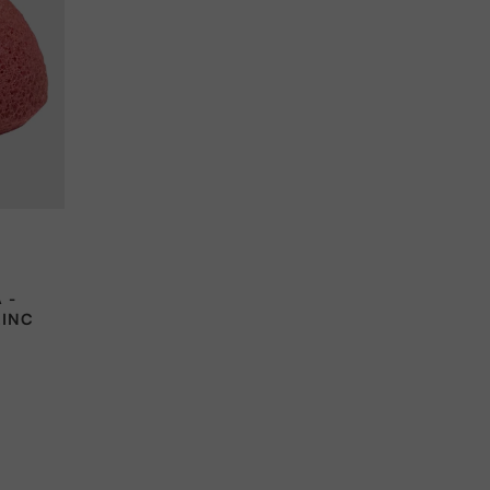
 -
.INC