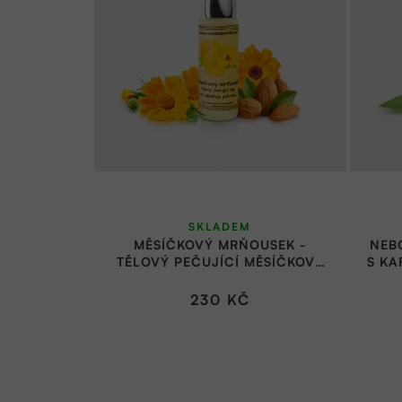
SKLADEM
MĚSÍČKOVÝ MRŇOUSEK -
NEB
TĚLOVÝ PEČUJÍCÍ MĚSÍČKOVÝ
S KA
OLEJ | VESELÁ BOMBA
230 KČ