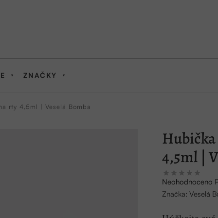
IE
ZNAČKY
na rty 4,5ml | Veselá Bomba
Hubička 
4,5ml | 
Průměrné
Neohodnoceno
hodnocení
Značka:
Veselá 
produktu
je