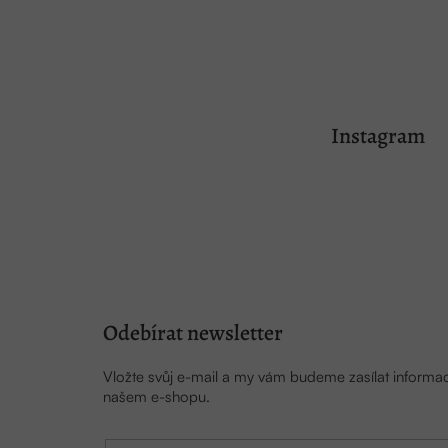
Z
á
Instagram
p
a
t
í
Odebírat newsletter
Vložte svůj e-mail a my vám budeme zasílat inform
našem e-shopu.