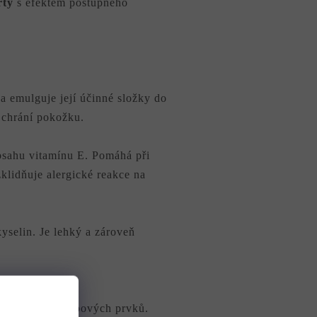
rty
s efektem postupného
 a emulguje její účinné složky do
a chrání pokožku.
bsahu vitamínu E. Pomáhá při
zklidňuje alergické reakce na
selin. Je lehký a zároveň
ioxidantů a stopových prvků.