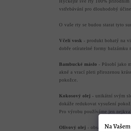
Hýčkejte své rty 100% přírodním
vstřebávání pro dlouhodobý účinek
O vaše rty se budou starat tyto su
Včelí vosk
- produkt bohatý na vi
dobře otíratelné formy balzámku n
Bambucké máslo
- Působí jako m
akné a vrací pleti přirozenou krá
pokožce.
Kokosový olej -
unikátní svým sl
dokáže redukovat vysušení pokož
Pro výrobu používáme jen nejkvali
Na Vašem 
Olivový olej
- obsahuje vysoký p