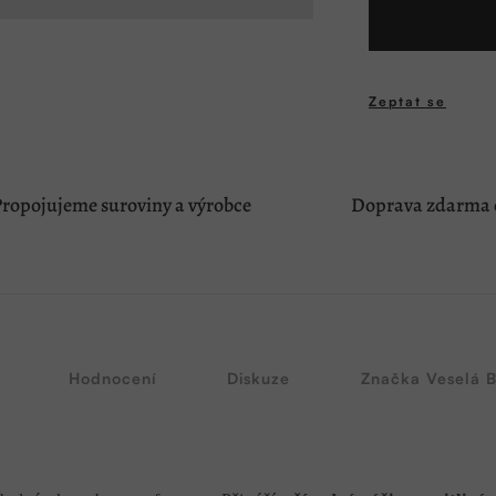
cena:
Zeptat se
ropojujeme suroviny a výrobce
Doprava zdarma o
Hodnocení
Diskuze
Značka
Veselá 