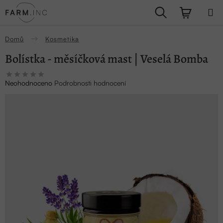
Přejít
Hledat
NÁKUPN
na
obsah
KOŠÍK
Domů
Kosmetika
Bolístka - měsíčková mast | Veselá Bomba
Průměrné
Neohodnoceno
Podrobnosti hodnocení
hodnocení
produktu
je
0,0
z
5
hvězdiček.