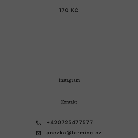
170 KČ
Z
Instagram
á
p
a
Kontakt
t
í
+420725477577
anezka
@
farminc.cz