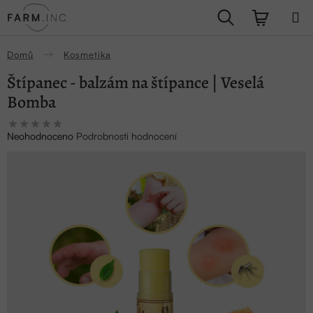
Přejít
Hledat
NÁKUPN
na
obsah
KOŠÍK
Domů
Kosmetika
Štípanec - balzám na štípance | Veselá
Bomba
Průměrné
Neohodnoceno
Podrobnosti hodnocení
hodnocení
produktu
je
0,0
z
5
hvězdiček.