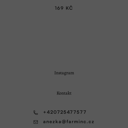
169 KČ
Z
Instagram
á
p
a
Kontakt
t
í
+420725477577
anezka
@
farminc.cz