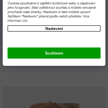
Cookies používáme k zajištění funkčnosti webu a zlepšování
jeho fungování. Stačí odkliknout souhlas a můžete nerušeně
procházet naše stránky. Nastavení si také můžete upravit
tlačítkem "Nastavení" přesně podle vašich představ.
Více
informací
zde
.
Průměrné
Nastavení
SKLADEM
hodnocení
BIO A RAW ŠLEHANÉ BAMBUCKÉ MÁSLO |
produktu
FARM.INC
je
5,0
399 KČ
OD
z
Souhlasím
5
hvězdiček.