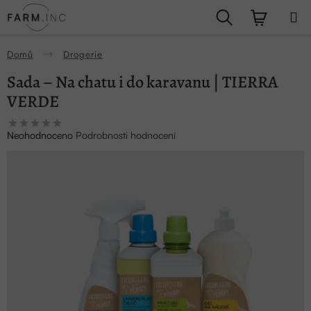
Přejít
Hledat
NÁKUPN
na
obsah
KOŠÍK
Domů
Drogerie
Sada – Na chatu i do karavanu | TIERRA
VERDE
Průměrné
Neohodnoceno
Podrobnosti hodnocení
hodnocení
produktu
je
0,0
z
5
hvězdiček.