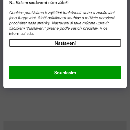
Na Vašem soukromí nám záleží
Cookies používáme k zajištění funkčnosti webu a zlepšování
jeho fungování. Stačí odkliknout souhlas a můžete nerušeně
procházet naše stránky. Nastavení si také můžete upravit
tlačítkem "Nastavení" přesně podle vašich představ.
Více
informací
zde
.
Nastavení
SKLADEM
UNIVERZÁLNÍ ČISTIČ NA POVRCHY | TIERRA
VERDE
Souhlasím
149 KČ