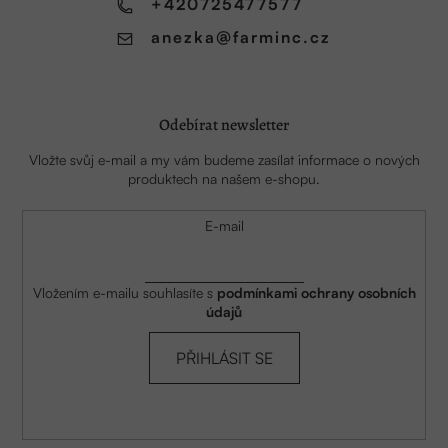
í
+420725477577
anezka
@
farminc.cz
Odebírat newsletter
Vložte svůj e-mail a my vám budeme zasílat informace o nových
produktech na našem e-shopu.
E-mail
Vložením e-mailu souhlasíte s
podmínkami ochrany osobních
údajů
PŘIHLÁSIT SE