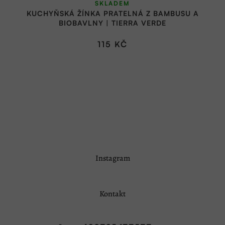
SKLADEM
KUCHYŇSKÁ ŽÍNKA PRATELNÁ Z BAMBUSU A
BIOBAVLNY | TIERRA VERDE
115 KČ
Z
Instagram
á
p
a
Kontakt
t