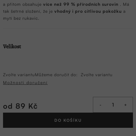
a přitom obsahuje
více než 99 % přírodních surovin
. Má
tak šetrné složení, že je
vhodný i pro citlivou pokožku
a
mytí bez rukavic.
Velikost
Zvolte variantu
Můžeme doručit do:
Zvolte variantu
Možnosti doručení
od
89 Kč
Měrná
DO KOŠÍKU
cena: