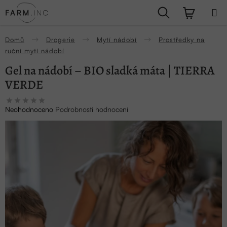
Přejít
Hledat
NÁKUPN
na
obsah
KOŠÍK
Domů
Drogerie
Mytí nádobí
Prostředky na
ruční mytí nádobí
Gel na nádobí – BIO sladká máta | TIERRA
VERDE
Průměrné
Neohodnoceno
Podrobnosti hodnocení
hodnocení
produktu
je
0,0
z
5
hvězdiček.