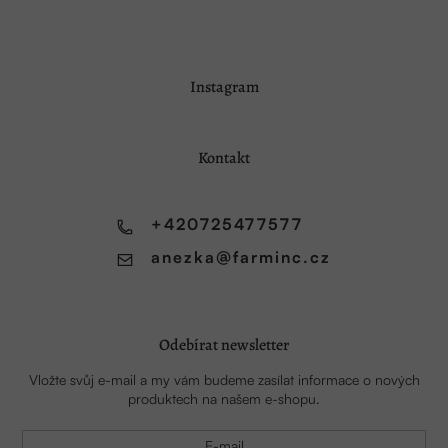
Z
Instagram
á
p
a
Kontakt
t
í
+420725477577
anezka
@
farminc.cz
Odebírat newsletter
Vložte svůj e-mail a my vám budeme zasílat informace o nových
produktech na našem e-shopu.
E-mail