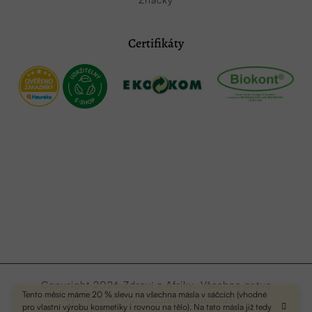
Certifikáty
Copyright 2026
Zdraví z Afriky
. Všechna práva
Tento měsíc máme 20 % slevu na všechna másla v sáčcích (vhodné
vyhrazena.
Upravit nastavení cookies
pro vlastní výrobu kosmetiky i rovnou na tělo). Na tato másla již tedy