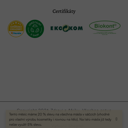
Certifikáty
Copyright 2026
Zdraví z Afriky
. Všechna práva
Tento měsíc máme 20 % slevu na všechna másla v sáčcích (vhodné
vyhrazena.
Upravit nastavení cookies
pro vlastní výrobu kosmetiky i rovnou na tělo). Na tato másla již tedy
nelze využít 5% slevu.
Vytvořil Shoptet