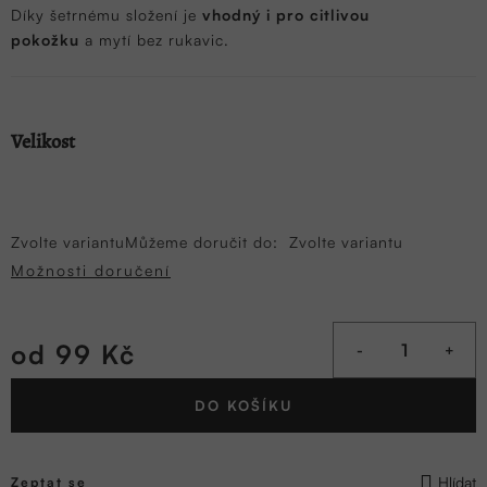
Díky šetrnému složení je
vhodný i pro citlivou
pokožku
a mytí bez rukavic.
Velikost
Zvolte variantu
Můžeme doručit do:
Zvolte variantu
Možnosti doručení
od
99 Kč
Měrná
DO KOŠÍKU
cena:
Hlídat
Zeptat se