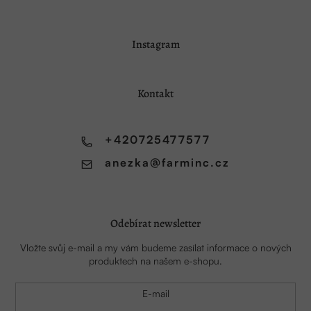
Z
Instagram
á
p
a
Kontakt
t
í
+420725477577
anezka
@
farminc.cz
Odebírat newsletter
Vložte svůj e-mail a my vám budeme zasílat informace o nových
produktech na našem e-shopu.
E-mail