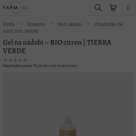
Přejít
Hledat
NÁKUPN
na
obsah
KOŠÍK
Domů
Drogerie
Mytí nádobí
Prostředky na
ruční mytí nádobí
Gel na nádobí – BIO citron | TIERRA
VERDE
Průměrné
Neohodnoceno
Podrobnosti hodnocení
hodnocení
produktu
je
0,0
z
5
hvězdiček.