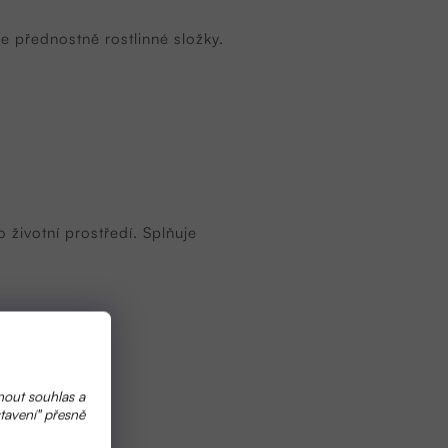
e přednostně rostlinné složky.
životní prostředí. Splňuje
nout souhlas a
tavení" přesně