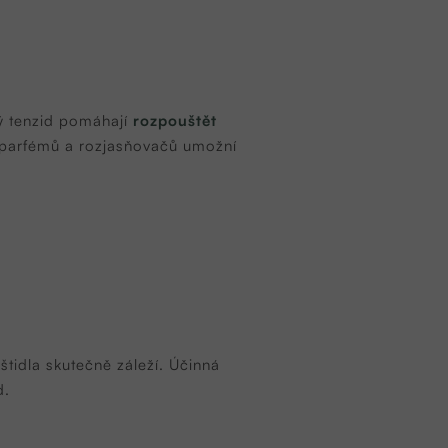
ný tenzid pomáhají
rozpouštět
 parfémů a rozjasňovačů umožní
štidla skutečně záleží. Účinná
d.