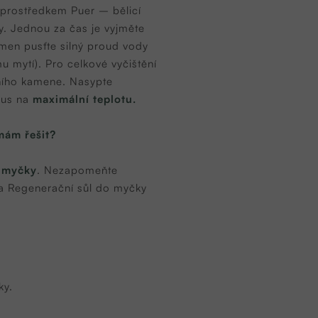
m prostředkem Puer – bělicí
ky. Jednou za čas je vyjměte
men pusťte silný proud vody
u mytí). Pro celkové vyčištění
ního kamene
. Nasypte
lus na
maximální teplotu.
mám řešit?
 myčky
. Nezapomeňte
la Regenerační sůl do myčky
ky.