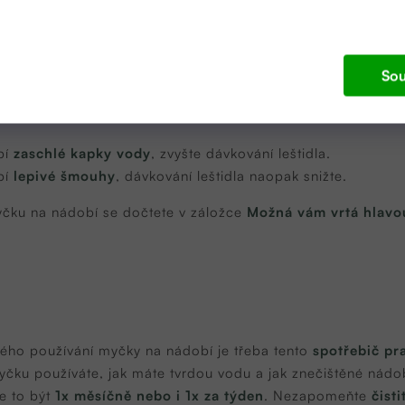
í kontrolky
podle návodu výrobce myčky. Samotné dávkov
Sou
bí
zaschlé kapky vody
, zvyšte dávkování leštidla.
bí
lepivé šmouhy
, dávkování leštidla naopak snižte.
čku na nádobí se dočtete v záložce
Možná vám vrtá hlavo
kého používání myčky na nádobí je třeba tento
spotřebič pra
čku používáte, jak máte tvrdou vodu a jak znečištěné nádob
e to být
1x měsíčně nebo i 1x za týden
. Nezapomeňte
čisti