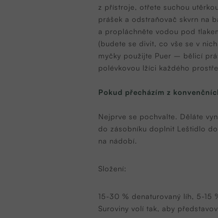
z přístroje, otřete suchou utěrk
prášek a odstraňovač skvrn na bá
a propláchněte vodou pod tlakem
(budete se divit, co vše se v nic
myčky použijte
Puer – bělicí prá
polévkovou lžíci každého prostř
Pokud přecházím z konvenčních
Nejprve se pochvalte. Děláte vyni
do zásobníku doplnit Leštidlo d
na nádobí.
Složení:
15-30 % denaturovaný líh, 5-15 %
Suroviny volí tak, aby představova