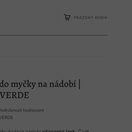
PRÁZDNÝ KOŠÍK
NÁKUPNÍ
KOŠÍK
 do myčky na nádobí |
 VERDE
Podrobnosti hodnocení
 VERDE
yčky dodává nádobí
přirozený lesk
. Čistě