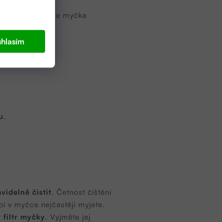
ání provede vaše myčka
hlasím
u
.
videlně čistit
. Četnost čištění
í v myčce nejčastěji myjete.
t filtr myčky
. Vyjměte jej