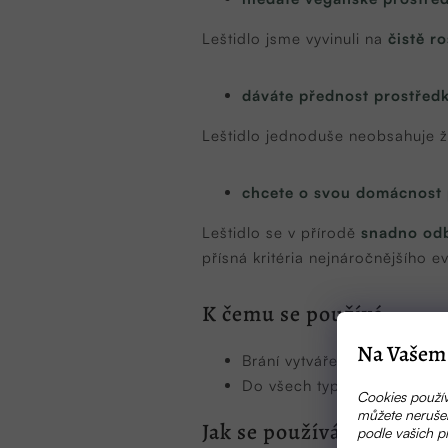
Leštidlo jsme vyvinuli na
čistě r
dáváte přednost prostřed
Leštidlo jednoduše neobsahuje 
chcete o svou domácnost 
Leštidlo se v přírodě
snadno od
přísná kritéria nejnáročnějšího 
K čemu se používá
Na Vašem 
Brání vytváření bílého povl
Do všech typů domácích m
Cookies použív
můžete nerušen
Jak se používá
podle vašich p