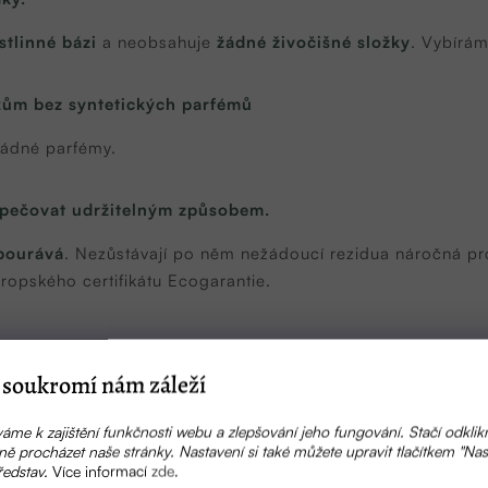
ostlinné bázi
a neobsahuje
žádné živočišné složky
. Vybírám
kům bez syntetických parfémů
žádné parfémy.
pečovat udržitelným způsobem.
bourává
. Nezůstávají po něm nežádoucí rezidua náročná pro 
evropského
certifikátu Ecogarantie
.
soukromí nám záleží
aku na nádobí.
yček.
áme k zajištění funkčnosti webu a zlepšování jeho fungování. Stačí odklik
ě procházet naše stránky. Nastavení si také můžete upravit tlačítkem "Nas
ředstav.
Více informací
zde
.