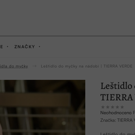
IE
ZNAČKY
tidla do myčky
Leštidlo do myčky na nádobí | TIERRA VERDE
Leštidlo
TIERRA
Průměrné
Neohodnoceno
hodnocení
Značka:
TIERRA
produktu
je
Leštidlo do m