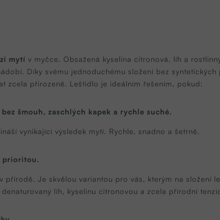
zi mytí
v myčce. Obsažená kyselina citronová, líh a rostlin
ádobí. Díky svému jednoduchému složení bez syntetických
 zcela přirozeně. Leštidlo je ideálním řešením, pokud:
a bez šmouh, zaschlých kapek a rychle suché.
ináší vynikající výsledek mytí. Rychle, snadno a šetrně.
 prioritou.
 přírodě. Je skvělou variantou pro vás, kterým na složení le
: denaturovaný líh, kyselinu citronovou a zcela přírodní tenzi
ky.