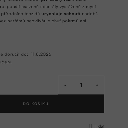
 rozpouští usazené minerály vysrážené z mycí
 přírodních tenzidů
urychluje schnutí
nádobí.
 bez parfémů neovlivňuje chuť pokrmů ani
 doručit do:
11.8.2026
učení
DO KOŠÍKU
Hlídat