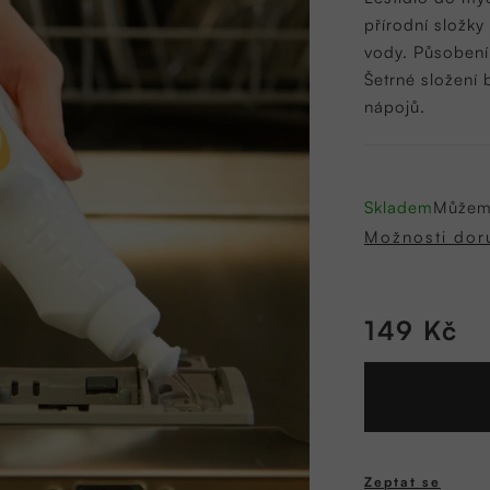
0,0
přírodní složky
z
vody. Působení
5
Šetrné složení
hvězdiček.
nápojů.
Skladem
Můžeme
Možnosti dor
149 Kč
Měrná
cena:
Zeptat se