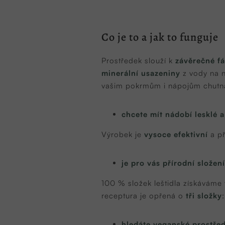
Co je to a jak to funguje
Prostředek slouží k
závěrečné fá
minerální usazeniny
z vody na n
vašim pokrmům i nápojům chutnat
chcete mít nádobí lesklé 
Výrobek je
vysoce efektivní
a př
je pro vás přírodní složení
100 % složek leštidla získáváme v
receptura je opřená o
tři složky
hledáte veganské prostřed