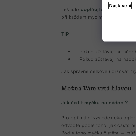
Nastavení
Leštidlo
doplňujte při rozsvícen
při každém mycím procesu.
TIP:
Pokud zůstávají na nádo
Pokud zůstávají na nádo
Jak správně celkově udržovat my
Možná Vám vrtá hlavou
Jak čistit myčku na nádobí?
Pro optimální výsledek ekologic
odvoďte podle toho, jak často my
Podle toho myčku čistěte – můž