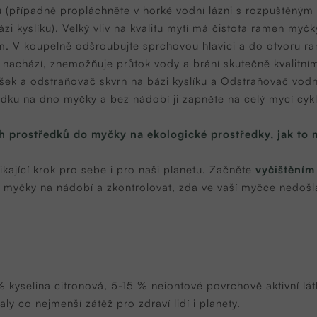
ou (případně propláchněte v horké vodní lázni s rozpuštěný
zi kyslíku). Velký vliv na kvalitu mytí má čistota ramen myč
. V koupelně odšroubujte sprchovou hlavici a do otvoru ra
h nachází, znemožňuje průtok vody a brání skutečně kvalitním
šek a odstraňovač skvrn na bázi kyslík
u a
Odstraňovač vod
edku na dno myčky a bez nádobí ji zapněte na celý mycí cyk
 prostředků do myčky na ekologické prostředky, jak to 
kající krok pro sebe i pro naši planetu. Začněte
vyčištěním
o myčky na nádobí a zkontrolovat, zda ve vaší myčce nedoš
 kyselina citronová, 5-15 % neiontové povrchově aktivní lát
ly co nejmenší zátěž pro zdraví lidí i planety.