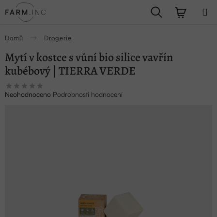
Přejít
Hledat
NÁKUPN
na
obsah
KOŠÍK
Domů
Drogerie
Mytí v kostce s vůní bio silice vavřín
kubébový | TIERRA VERDE
Průměrné
Neohodnoceno
Podrobnosti hodnocení
hodnocení
produktu
je
0,0
z
5
hvězdiček.