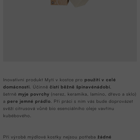
Inovativní produkt Mytí v kostce pro
použití v celé
domácnosti
. Účinně
čistí běžně špinavé
nádobí
,
šetrně
myje povrchy
(nerez, keramika, lamino, dřevo a sklo)
a
pere jemné prádlo
. Při práci s ním vás bude doprovázet
svěží citrusová vůně bio esenciálního oleje vavřínu
kubébového.
Při výrobě mýdlové kostky nejsou potřeba
žádné