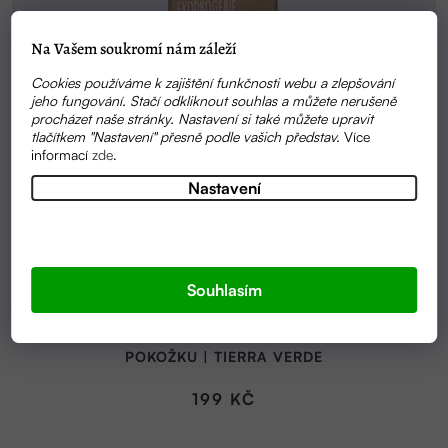
Na Vašem soukromí nám záleží
Cookies používáme k zajištění funkčnosti webu a zlepšování
jeho fungování. Stačí odkliknout souhlas a můžete nerušeně
procházet naše stránky. Nastavení si také můžete upravit
tlačítkem "Nastavení" přesně podle vašich představ.
Více
informací
zde
.
Nastavení
Souhlasím
SKLADEM
PRACÍ GEL Z MÝDLOVÝCH OŘECHŮ PRO CITLIVOU
POKOŽKU | TIERRA VERDE
199 KČ