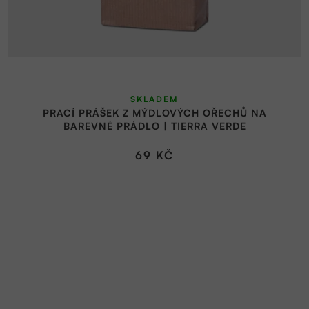
SKLADEM
PRACÍ PRÁŠEK Z MÝDLOVÝCH OŘECHŮ NA
BAREVNÉ PRÁDLO | TIERRA VERDE
69 KČ
Z