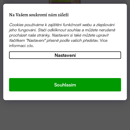
Na Vašem soukromí nám záleží
Cookies používáme k zajištění funkčnosti webu a zlepšování
jeho fungování. Stačí odkliknout souhlas a můžete nerušeně
procházet naše stránky. Nastavení si také můžete upravit
tlačítkem "Nastavení" přesně podle vašich představ.
Více
informací
zde
.
Nastavení
SKLADEM
PRACÍ GEL Z MÝDLOVÝCH OŘECHŮ S BIO
Souhlasím
LEVANDULOVOU SILICÍ | TIERRA VERDE
199 KČ