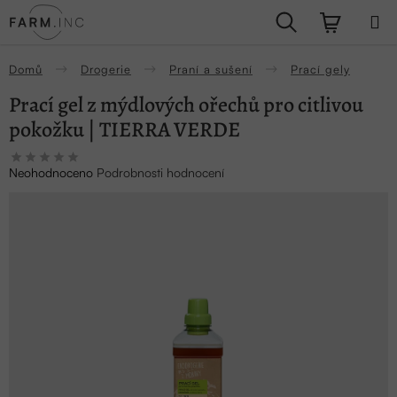
Přejít
Hledat
NÁKUPN
na
obsah
KOŠÍK
Domů
Drogerie
Praní a sušení
Prací gely
Prací gel z mýdlových ořechů pro citlivou
pokožku | TIERRA VERDE
Průměrné
Neohodnoceno
Podrobnosti hodnocení
hodnocení
produktu
je
0,0
z
5
hvězdiček.