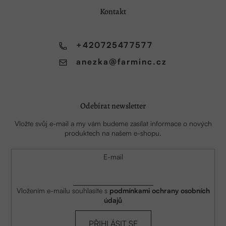
a
Kontakt
t
í
+420725477577
anezka
@
farminc.cz
Odebírat newsletter
Vložte svůj e-mail a my vám budeme zasílat informace o nových
produktech na našem e-shopu.
E-mail
Vložením e-mailu souhlasíte s
podmínkami ochrany osobních
údajů
PŘIHLÁSIT SE