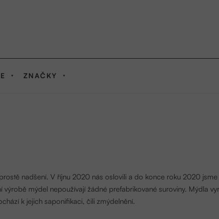
IE
ZNAČKY
prostě nadšení. V říjnu 2020 nás oslovili a do konce roku 2020 jsm
ní výrobě mýdel nepoužívají žádné prefabrikované suroviny. Mýdla vy
hází k jejich saponifikaci, čili zmýdelnění.