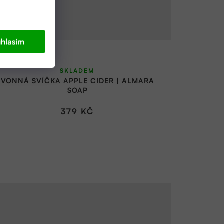
hlasím
SKLADEM
VONNÁ SVÍČKA APPLE CIDER | ALMARA
SOAP
379 KČ