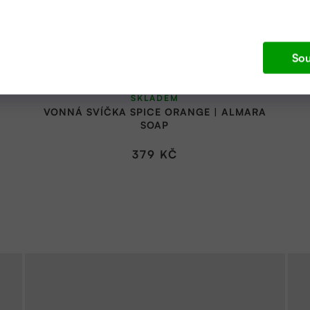
Sou
SKLADEM
VONNÁ SVÍČKA SPICE ORANGE | ALMARA
SOAP
379 KČ