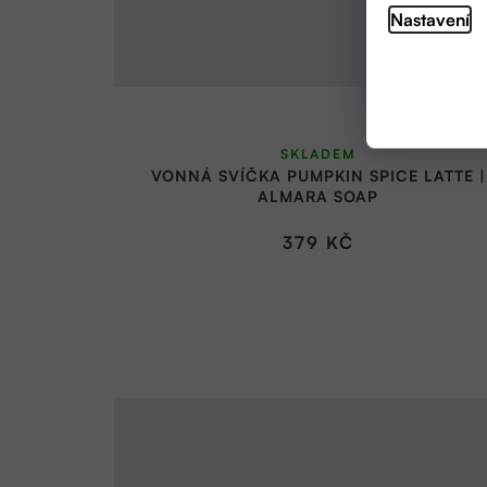
Nastavení
SKLADEM
VONNÁ SVÍČKA PUMPKIN SPICE LATTE |
ALMARA SOAP
379 KČ