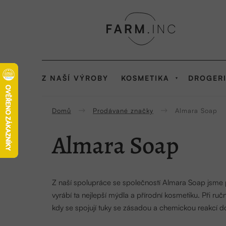
Přejít
na
obsah
Z NAŠÍ VÝROBY
KOSMETIKA
DROGER
Domů
Prodávané značky
Almara Soap
Almara Soap
Z naší spolupráce se společností Almara Soap jsme 
vyrábí ta nejlepší mýdla a přírodní kosmetiku.
Při ruč
kdy se spojují tuky se zásadou a chemickou reakcí doc