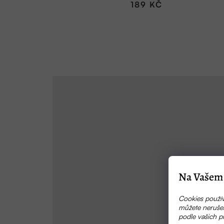
189 KČ
Na Vašem 
Cookies použív
můžete nerušen
podle vašich p