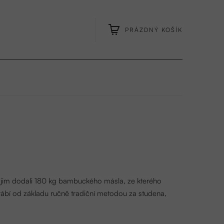
PRÁZDNÝ KOŠÍK
NÁKUPNÍ
KOŠÍK
e jim dodali 180 kg bambuckého másla, ze kterého
rábí od základu ručně tradiční metodou za studena,