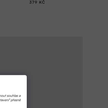
379 KČ
nout souhlas a
tavení" přesně