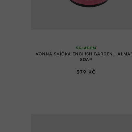
d
k
u
t
k
ů
t
ů
SKLADEM
VONNÁ SVÍČKA ENGLISH GARDEN | ALMA
SOAP
379 KČ